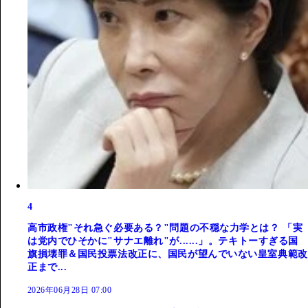
4
高市政権"それ急ぐ必要ある？"問題の不穏な力学とは？ 「実
は党内でひそかに"サナエ離れ"が......」。テキトーすぎる国
旗損壊罪＆国民投票法改正に、国民が望んでいない皇室典範改
正まで...
2026年06月28日 07:00