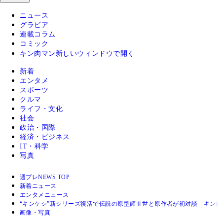
ニュース
グラビア
連載コラム
コミック
キン肉マン
新しいウィンドウで開く
新着
エンタメ
スポーツ
クルマ
ライフ・文化
社会
政治・国際
経済・ビジネス
IT・科学
写真
週プレNEWS TOP
新着ニュース
エンタメニュース
“キンケシ”新シリーズ復活で伝説の原型師Ⅱ世と原作者が初対談「キン
画像・写真