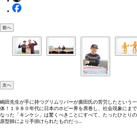
前へ
嶋田先生が手に持つグリムリパーが廣田氏の苦労し
左が廣田氏のお父さんが原型つくっていた旧型の「
いう一体！
ーブマン」。右は今回、廣田氏によって新規造形さ
もの
次へ
嶋田先生が手に持つグリムリパーが廣田氏の苦労したという一
体！１９８０年代に日本のホビー界を席巻し、社会現象にまで
なった「キンケシ」は驚くべきことにすべて、たったひとりの
原型師により手掛けられたものだっ...