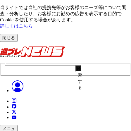
当サイトでは当社の提携先等がお客様のニーズ等について調
査・分析したり、お客様にお勧めの広告を表⽰する⽬的で
Cookie を使⽤する場合があります。
詳しくはこちら
閉じる
検
索
す
る
メニュ