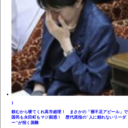
1
頼むから寝てくれ高市総理！ まさかの「寝不足アピール」で
国民も永田町もマジ困惑！ 歴代屈指の"人に頼れないリーダ
ー"が招く国難