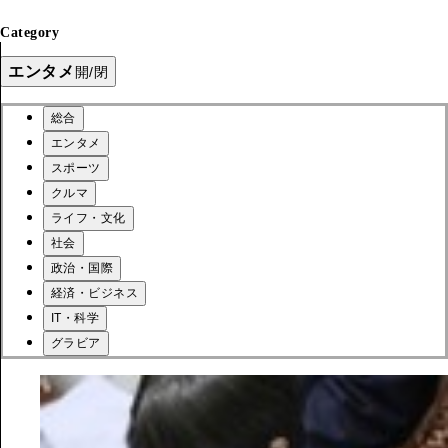
Category
エンタメ
開/閉
総合
エンタメ
スポーツ
クルマ
ライフ・文化
社会
政治・国際
経済・ビジネス
IT・科学
グラビア