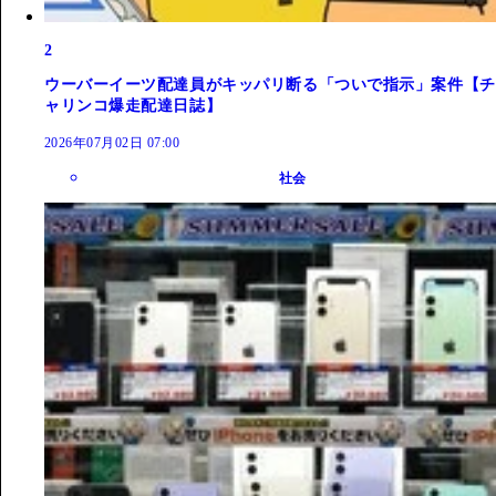
2
ウーバーイーツ配達員がキッパリ断る「ついで指示」案件【チ
ャリンコ爆走配達日誌】
2026年07月02日 07:00
社会