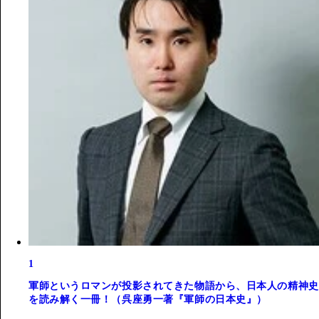
1
軍師というロマンが投影されてきた物語から、日本人の精神史
を読み解く一冊！（呉座勇一著『軍師の日本史』）