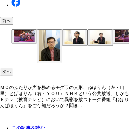
前へ
ＭＣのふたりが声を務めるモグラの人形、ねほりん
『ねほりんぱほりん』は、毎回ゲストであるブタと
ＭＣのふたりが声を務めるモグラの人形、ねほりん
（左・山里）とぱほりん（右・ＹＯＵ）
たちの人形劇形式のトークをメインに番組は展開さ
（左・山里）とぱほりん（右・ＹＯＵ）
次へ
ＭＣのふたりが声を務めるモグラの人形、ねほりん（左・山
里）とぱほりん（右・ＹＯＵ）ＮＨＫという公共放送、しかも
Ｅテレ（教育テレビ）において異彩を放つトーク番組『ねほり
んぱほりん』をご存知だろうか？聞き...
この記事を読む