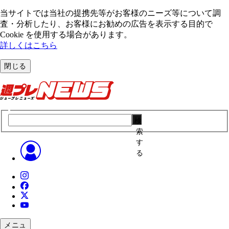
当サイトでは当社の提携先等がお客様のニーズ等について調
査・分析したり、お客様にお勧めの広告を表⽰する⽬的で
Cookie を使⽤する場合があります。
詳しくはこちら
閉じる
検
索
す
る
メニュ