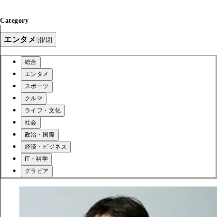
Category
エンタメ
開/閉
総合
エンタメ
スポーツ
クルマ
ライフ・文化
社会
政治・国際
経済・ビジネス
IT・科学
グラビア