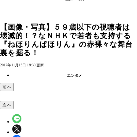
【画像・写真】５９歳以下の視聴者は
壊滅的！？なＮＨＫで若者も支持する
『ねほりんぱほりん』の赤裸々な舞台
裏を掘る！
2017年11月15日 19:30 更新
エンタメ
前へ
次へ