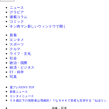
ニュース
グラビア
連載コラム
コミック
キン肉マン
新しいウィンドウで開く
新着
エンタメ
スポーツ
クルマ
ライフ・文化
社会
政治・国際
経済・ビジネス
IT・科学
写真
週プレNEWS TOP
新着ニュース
エンタメニュース
５９歳以下の視聴者は壊滅的！？なＮＨＫで若者も支持する『ねほりん
画像・写真