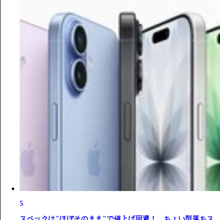
5
スペックは"ほぼそのまま"で値上げ回避！ ちょい型落ちス