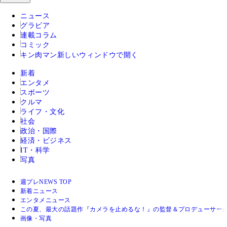
ニュース
グラビア
連載コラム
コミック
キン肉マン
新しいウィンドウで開く
新着
エンタメ
スポーツ
クルマ
ライフ・文化
社会
政治・国際
経済・ビジネス
IT・科学
写真
週プレNEWS TOP
新着ニュース
エンタメニュース
この夏、最大の話題作『カメラを止めるな！』の監督＆プロデューサー
画像・写真