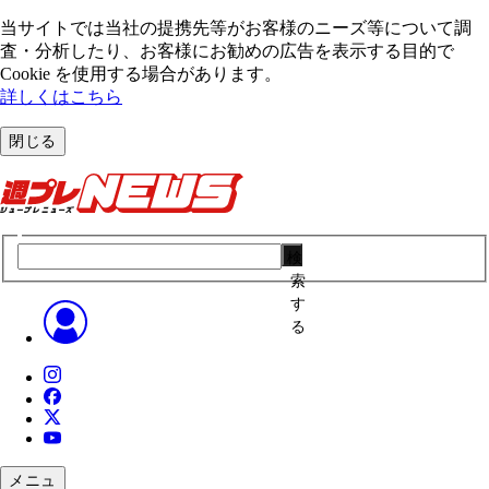
当サイトでは当社の提携先等がお客様のニーズ等について調
査・分析したり、お客様にお勧めの広告を表⽰する⽬的で
Cookie を使⽤する場合があります。
詳しくはこちら
閉じる
検
索
す
る
メニュ