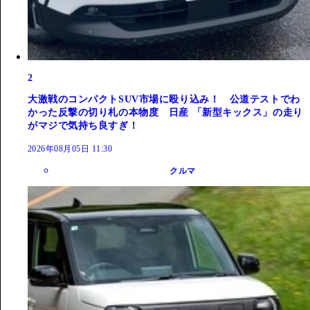
2
大激戦のコンパクトSUV市場に殴り込み！ 公道テストでわ
かった反撃の切り札の本物度 日産 「新型キックス」の走り
がマジで気持ち良すぎ！
2026年08月05日 11:30
クルマ