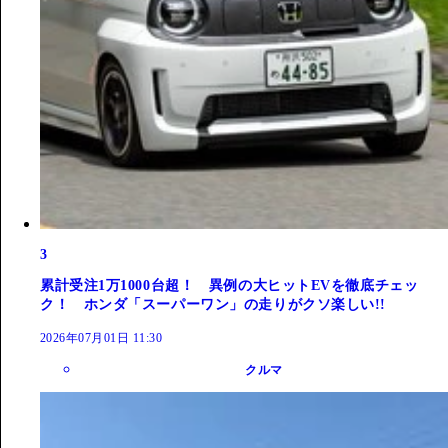
3
累計受注1万1000台超！ 異例の大ヒットEVを徹底チェッ
ク！ ホンダ「スーパーワン」の走りがクソ楽しい!!
2026年07月01日 11:30
クルマ