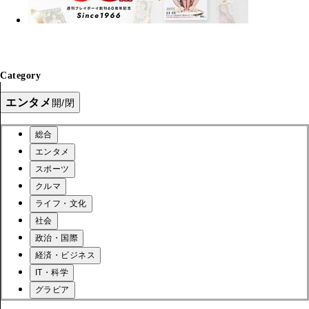
Category
エンタメ
開/閉
総合
エンタメ
スポーツ
クルマ
ライフ・文化
社会
政治・国際
経済・ビジネス
IT・科学
グラビア