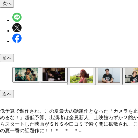
次へ
前へ
低予算で製作され、この夏最大の話題作となった「
指原莉乃さんがツイッターで、「（前略）観に行っ
ラを止めるな！」
しい？！ 内容とか調べずに。本当に面白いから～
～！！！」と興奮気味につぶやいていたのをはじめ
監督＆俳優養成スクール「ＥＮＢＵゼミナール」の
脚本も担当した上田慎一郎監督。今まで８本の映画
次へ
業である映画監督や俳優、ミュージシャン、マンガ
も務める市橋浩治プロデューサー。１９６４年生ま
督しているが本作が長編商業デビュー作。１９８４
ど、各界の著名人がＳＮＳやブログでこぞって絶賛
まれ
低予算で製作され、この夏最大の話題作となった「カメラを止
めるな！」超低予算、出演者は全員新人、上映館わずか２館か
らスタートした映画がＳＮＳや口コミで瞬く間に拡散され、こ
の夏一番の話題作に！！＊ ＊ ＊...