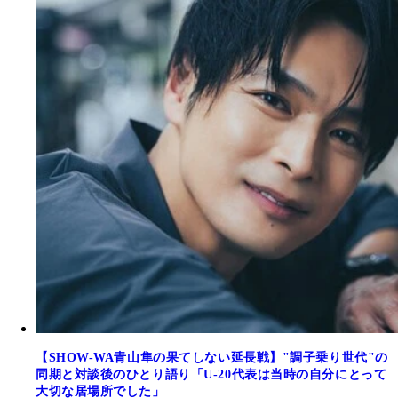
【SHOW-WA青山隼の果てしない延長戦】"調子乗り世代"の
同期と対談後のひとり語り「U-20代表は当時の自分にとって
大切な居場所でした」