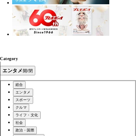
Category
エンタメ
開/閉
総合
エンタメ
スポーツ
クルマ
ライフ・文化
社会
政治・国際