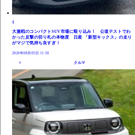
1
大激戦のコンパクトSUV市場に殴り込み！ 公道テストでわ
かった反撃の切り札の本物度 日産 「新型キックス」の走り
がマジで気持ち良すぎ！
2026年08月05日 11:30
クルマ