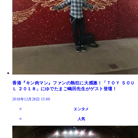
香港『キン肉マン』ファンの熱狂に大感激！「ＴＯＹ ＳＯＵ
Ｌ ２０１８」にゆでたまご嶋田先生がゲスト登壇！
2018年12月28日 15:00
エンタメ
人気