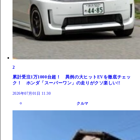
2
累計受注1万1000台超！ 異例の大ヒットEVを徹底チェッ
ク！ ホンダ「スーパーワン」の走りがクソ楽しい!!
2026年07月01日 11:30
クルマ