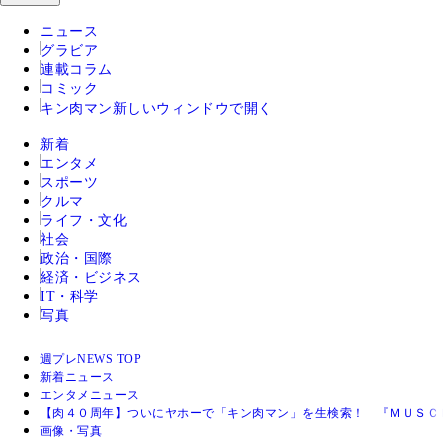
ニュース
グラビア
連載コラム
コミック
キン肉マン
新しいウィンドウで開く
新着
エンタメ
スポーツ
クルマ
ライフ・文化
社会
政治・国際
経済・ビジネス
IT・科学
写真
週プレNEWS TOP
新着ニュース
エンタメニュース
【肉４０周年】ついにヤホーで「キン肉マン」を生検索！ 『ＭＵＳＣ
画像・写真