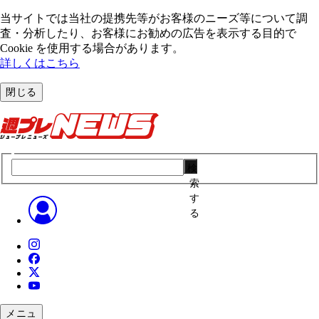
当サイトでは当社の提携先等がお客様のニーズ等について調
査・分析したり、お客様にお勧めの広告を表⽰する⽬的で
Cookie を使⽤する場合があります。
詳しくはこちら
閉じる
検
索
す
る
メニュ