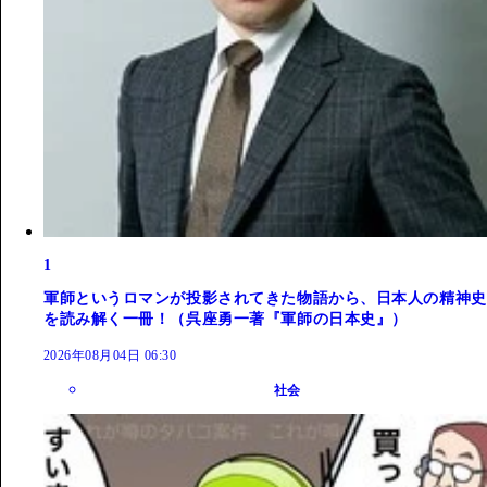
1
軍師というロマンが投影されてきた物語から、日本人の精神史
を読み解く一冊！（呉座勇一著『軍師の日本史』）
2026年08月04日 06:30
社会