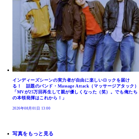
インディーズシーンの実力者が自由に楽しいロックを届け
る！ 話題のバンド・Massage Attack（マッサージアタック）
「MVが25万回再生して親が優しくなった（笑）。でも俺たち
の本領発揮はこれから！」
2026年08月01日 13:00
写真をもっと見る