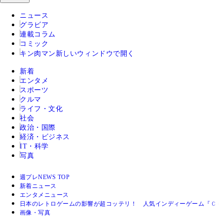
ニュース
グラビア
連載コラム
コミック
キン肉マン
新しいウィンドウで開く
新着
エンタメ
スポーツ
クルマ
ライフ・文化
社会
政治・国際
経済・ビジネス
IT・科学
写真
週プレNEWS TOP
新着ニュース
エンタメニュース
日本のレトロゲームの影響が超コッテリ！ 人気インディーゲーム『Ｃ
画像・写真