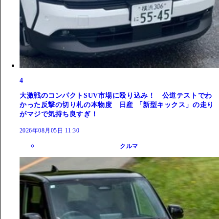
4
大激戦のコンパクトSUV市場に殴り込み！ 公道テストでわ
かった反撃の切り札の本物度 日産 「新型キックス」の走り
がマジで気持ち良すぎ！
2026年08月05日 11:30
クルマ