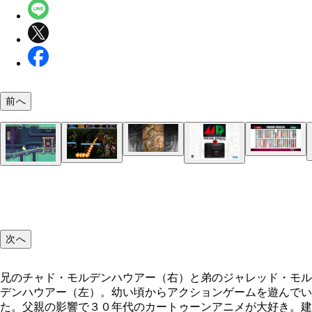
（左）『ロックマン２ Ｄｒ．ワイリーの謎』（１
前へ
８年発売）に登場するメカドラゴン。（Ｃ）ＣＡＰ
Ｍ ＣＯ．，ＬＴＤ．ＡＬＬ ＲＩＧＨＴＳ ＲＥ
ＲＶＥＤ．（右）影響を受けたというボス、グリム
ッチスティック。そっくり！ （Ｃ）ＣＡＰＣＯＭ
キングダイス戦。こちらもサイコロを振って、矢印
こちらがメガドライブミニの収録タイトル。『サン
Ｏ．，ＬＴＤ．ＡＬＬ ＲＩＧＨＴＳ ＲＥＳＥＲ
めて、止まったマスのステージをクリアしていく。
フォースⅢ』、『ガンスターヒーローズ』、『魂
『ｐｅｎｇｕｉｎｌａｎｄ』（セガ・マスターシス
Ｄ．
（Ｃ）ＳＥＧＡ
ザ・ハードコア』、『ロックマンメガワールド』（
『ガンスターヒーローズ』のステージ４「スゴロク
今年９月に発売された『メガドライブミニ』。新タ
ム １９８７年発売）。日本では『どきどきペンギ
９４年発売。『ロックマン』シリーズ１～３作目を
『ストⅢ ３ｒｄ』のガードブロッキング。判定は
塞」。すごろくの要領で進んだマスごとにボスとバ
ル『テトリス』、『ダライアス』を含む全４２タイ
ンド 宇宙大冒険』のタイトルで知られる、卵を下
めたセット）の他、株式会社トレジャーが開発した
もシビアだが成功すればボディが赤くなり、スーパ
する。（Ｃ）ＳＥＧＡ
を４２本収録。価格は６９８０円（税抜）
へと運ぶアクションパズルゲーム。当時の家庭用ゲ
イナマイトヘッディー』（１９９４年発売） 『幽
ーツゲージがたまる。写真は『ストリートファイタ
ソフトとしては画期的なステージ作成機能を搭載。
☆白書～魔強統一戦～』（１９９４年発売）、『コ
次へ
０ｔｈ アニバーサリーコレクション インターナ
は子供の頃、このゲームを夢中で遊ぶことでゲーム
クスゾーン』（１９９５年発売）も収録！
ナル』のもの。（Ｃ）ＣＡＰＣＯＭ Ｕ．Ｓ．Ａ．
を学んだ。（Ｃ）ＳＥＧＡ
ＮＣ．ＡＬＬ ＲＩＧＨＴＳ ＲＥＳＥＲＶＥＤ．
兄のチャド・モルデンハウアー（右）と弟のジャレッド・モル
デンハウアー（左）。幼い頃からアクションゲームを遊んでい
た。父親の影響で３０年代のカートゥーンアニメが大好き。建