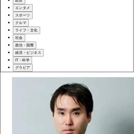
総合
エンタメ
スポーツ
クルマ
ライフ・文化
社会
政治・国際
経済・ビジネス
IT・科学
グラビア