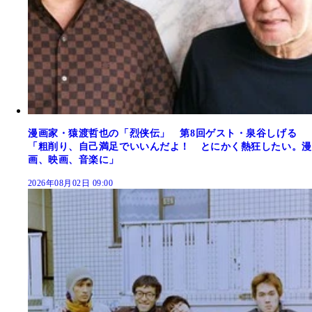
漫画家・猿渡哲也の「烈侠伝」 第8回ゲスト・泉谷しげる
「粗削り、自己満足でいいんだよ！ とにかく熱狂したい。漫
画、映画、音楽に」
2026年08月02日 09:00