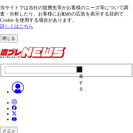
当サイトでは当社の提携先等がお客様のニーズ等について調
査・分析したり、お客様にお勧めの広告を表⽰する⽬的で
Cookie を使⽤する場合があります。
詳しくはこちら
閉じる
検
索
す
る
メニュ