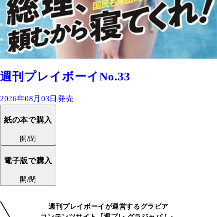
週刊プレイボーイNo.33
2026年08月03日発売
紙の本で購入
開/閉
電子版で購入
開/閉
週刊プレイボーイが運営するグラビア
コンテンツサイト『週プレ グラジャパ！』