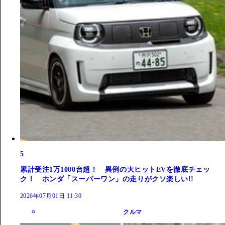
5
累計受注1万1000台超！ 異例の大ヒットEVを徹底チェッ
ク！ ホンダ「スーパーワン」の走りがクソ楽しい!!
2026年07月01日 11:30
クルマ