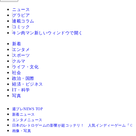
ニュース
グラビア
連載コラム
コミック
キン肉マン
新しいウィンドウで開く
新着
エンタメ
スポーツ
クルマ
ライフ・文化
社会
政治・国際
経済・ビジネス
IT・科学
写真
週プレNEWS TOP
新着ニュース
エンタメニュース
日本のレトロゲームの影響が超コッテリ！ 人気インディーゲーム『Ｃ
画像・写真