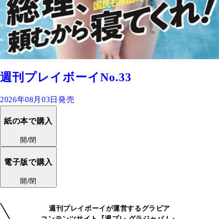
週刊プレイボーイNo.33
2026年08月03日発売
紙の本で購入
開/閉
電子版で購入
開/閉
週刊プレイボーイが運営するグラビア
コンテンツサイト『週プレ グラジャパ！』