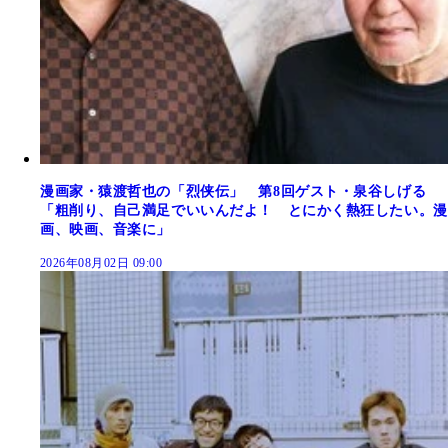
漫画家・猿渡哲也の「烈侠伝」 第8回ゲスト・泉谷しげる
「粗削り、自己満足でいいんだよ！ とにかく熱狂したい。漫
画、映画、音楽に」
2026年08月02日 09:00