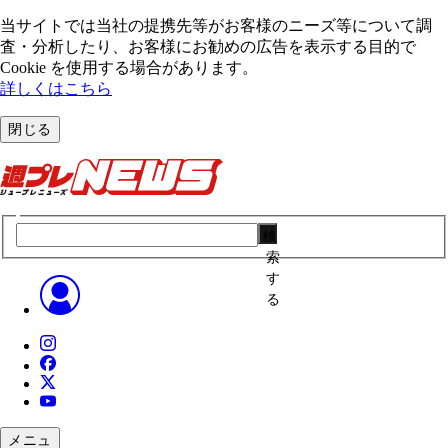
当サイトでは当社の提携先等がお客様のニーズ等について調
査・分析したり、お客様にお勧めの広告を表⽰する⽬的で
Cookie を使⽤する場合があります。
詳しくはこちら
閉じる
検
索
す
る
メニュ