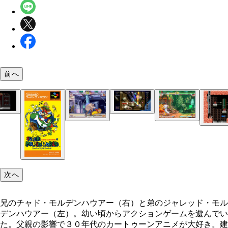
（左）『ロックマン２ Ｄｒ．ワイリーの謎』（１
前へ
８年発売）に登場するメカドラゴン。（Ｃ）ＣＡＰ
Ｍ ＣＯ．，ＬＴＤ．ＡＬＬ ＲＩＧＨＴＳ ＲＥ
ＲＶＥＤ．（右）影響を受けたというボス、グリム
ッチスティック。そっくり！ （Ｃ）ＣＡＰＣＯＭ
キングダイス戦。こちらもサイコロを振って、矢印
こちらがメガドライブミニの収録タイトル。『サン
Ｏ．，ＬＴＤ．ＡＬＬ ＲＩＧＨＴＳ ＲＥＳＥＲ
めて、止まったマスのステージをクリアしていく。
フォースⅢ』、『ガンスターヒーローズ』、『魂
『ｐｅｎｇｕｉｎｌａｎｄ』（セガ・マスターシス
Ｄ．
（Ｃ）ＳＥＧＡ
ザ・ハードコア』、『ロックマンメガワールド』（
『ガンスターヒーローズ』のステージ４「スゴロク
今年９月に発売された『メガドライブミニ』。新タ
ム １９８７年発売）。日本では『どきどきペンギ
９４年発売。『ロックマン』シリーズ１～３作目を
『ストⅢ ３ｒｄ』のガードブロッキング。判定は
塞」。すごろくの要領で進んだマスごとにボスとバ
ル『テトリス』、『ダライアス』を含む全４２タイ
ンド 宇宙大冒険』のタイトルで知られる、卵を下
めたセット）の他、株式会社トレジャーが開発した
もシビアだが成功すればボディが赤くなり、スーパ
する。（Ｃ）ＳＥＧＡ
を４２本収録。価格は６９８０円（税抜）
へと運ぶアクションパズルゲーム。当時の家庭用ゲ
イナマイトヘッディー』（１９９４年発売） 『幽
ーツゲージがたまる。写真は『ストリートファイタ
ソフトとしては画期的なステージ作成機能を搭載。
☆白書～魔強統一戦～』（１９９４年発売）、『コ
次へ
０ｔｈ アニバーサリーコレクション インターナ
は子供の頃、このゲームを夢中で遊ぶことでゲーム
クスゾーン』（１９９５年発売）も収録！
ナル』のもの。（Ｃ）ＣＡＰＣＯＭ Ｕ．Ｓ．Ａ．
を学んだ。（Ｃ）ＳＥＧＡ
ＮＣ．ＡＬＬ ＲＩＧＨＴＳ ＲＥＳＥＲＶＥＤ．
兄のチャド・モルデンハウアー（右）と弟のジャレッド・モル
デンハウアー（左）。幼い頃からアクションゲームを遊んでい
た。父親の影響で３０年代のカートゥーンアニメが大好き。建