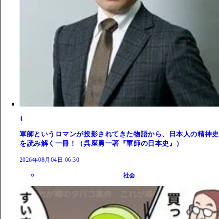
1
軍師というロマンが投影されてきた物語から、日本人の精神史
を読み解く一冊！（呉座勇一著『軍師の日本史』）
2026年08月04日 06:30
社会