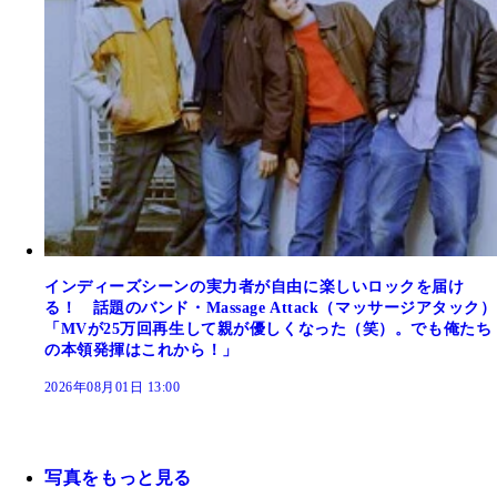
インディーズシーンの実力者が自由に楽しいロックを届け
る！ 話題のバンド・Massage Attack（マッサージアタック）
「MVが25万回再生して親が優しくなった（笑）。でも俺たち
の本領発揮はこれから！」
2026年08月01日 13:00
写真をもっと見る