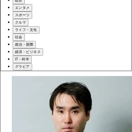
総合
エンタメ
スポーツ
クルマ
ライフ・文化
社会
政治・国際
経済・ビジネス
IT・科学
グラビア