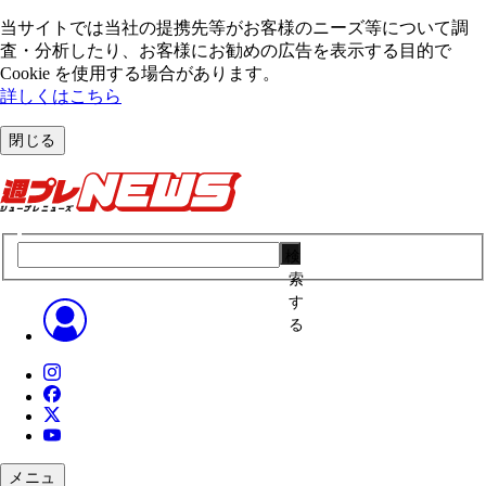
当サイトでは当社の提携先等がお客様のニーズ等について調
査・分析したり、お客様にお勧めの広告を表⽰する⽬的で
Cookie を使⽤する場合があります。
詳しくはこちら
閉じる
検
索
す
る
メニュ