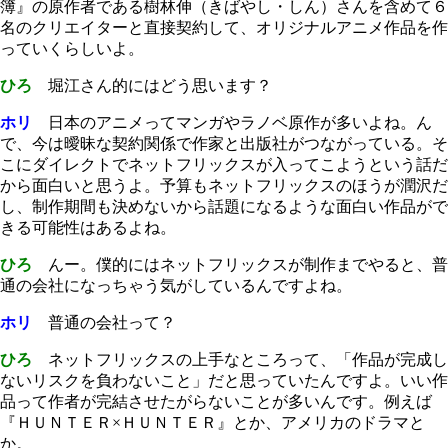
簿』の原作者である樹林伸（きばやし・しん）さんを含めて６
名のクリエイターと直接契約して、オリジナルアニメ作品を作
っていくらしいよ。
ひろ
堀江さん的にはどう思います？
ホリ
日本のアニメってマンガやラノベ原作が多いよね。ん
で、今は曖昧な契約関係で作家と出版社がつながっている。そ
こにダイレクトでネットフリックスが入ってこようという話だ
から面白いと思うよ。予算もネットフリックスのほうが潤沢だ
し、制作期間も決めないから話題になるような面白い作品がで
きる可能性はあるよね。
ひろ
んー。僕的にはネットフリックスが制作までやると、普
通の会社になっちゃう気がしているんですよね。
ホリ
普通の会社って？
ひろ
ネットフリックスの上手なところって、「作品が完成し
ないリスクを負わないこと」だと思っていたんですよ。いい作
品って作者が完結させたがらないことが多いんです。例えば
『ＨＵＮＴＥＲ×ＨＵＮＴＥＲ』とか、アメリカのドラマと
か。