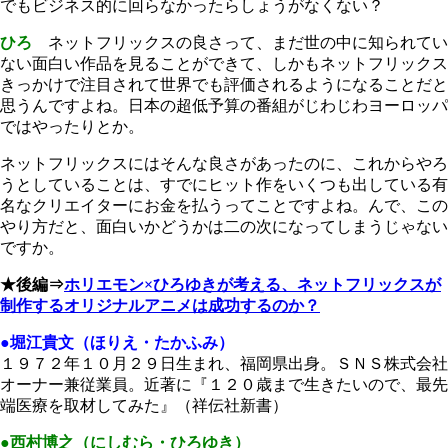
でもビジネス的に回らなかったらしょうがなくない？
ひろ
ネットフリックスの良さって、まだ世の中に知られてい
ない面白い作品を見ることができて、しかもネットフリックス
きっかけで注目されて世界でも評価されるようになることだと
思うんですよね。日本の超低予算の番組がじわじわヨーロッパ
ではやったりとか。
ネットフリックスにはそんな良さがあったのに、これからやろ
うとしていることは、すでにヒット作をいくつも出している有
名なクリエイターにお金を払うってことですよね。んで、この
やり方だと、面白いかどうかは二の次になってしまうじゃない
ですか。
★後編⇒
ホリエモン×ひろゆきが考える、ネットフリックスが
制作するオリジナルアニメは成功するのか？
●堀江貴文（ほりえ・たかふみ）
１９７２年１０月２９日生まれ、福岡県出身。ＳＮＳ株式会社
オーナー兼従業員。近著に『１２０歳まで生きたいので、最先
端医療を取材してみた』（祥伝社新書）
●西村博之（にしむら・ひろゆき）