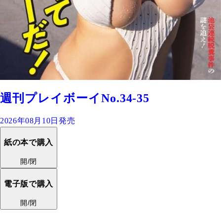
週刊プレイボーイNo.34-35
2026年08月10日発売
紙の本で購入
開/閉
電子版で購入
開/閉