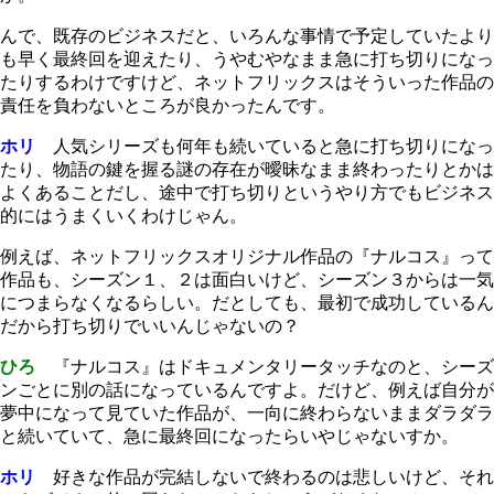
んで、既存のビジネスだと、いろんな事情で予定していたより
も早く最終回を迎えたり、うやむやなまま急に打ち切りになっ
たりするわけですけど、ネットフリックスはそういった作品の
責任を負わないところが良かったんです。
ホリ
人気シリーズも何年も続いていると急に打ち切りになっ
たり、物語の鍵を握る謎の存在が曖昧なまま終わったりとかは
よくあることだし、途中で打ち切りというやり方でもビジネス
的にはうまくいくわけじゃん。
例えば、ネットフリックスオリジナル作品の『ナルコス』って
作品も、シーズン１、２は面白いけど、シーズン３からは一気
につまらなくなるらしい。だとしても、最初で成功しているん
だから打ち切りでいいんじゃないの？
ひろ
『ナルコス』はドキュメンタリータッチなのと、シーズ
ンごとに別の話になっているんですよ。だけど、例えば自分が
夢中になって見ていた作品が、一向に終わらないままダラダラ
と続いていて、急に最終回になったらいやじゃないすか。
ホリ
好きな作品が完結しないで終わるのは悲しいけど、それ