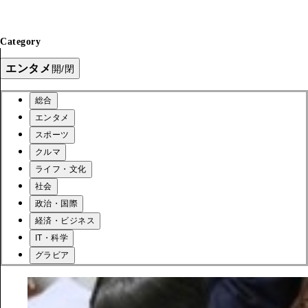
Category
エンタメ
開/閉
総合
エンタメ
スポーツ
クルマ
ライフ・文化
社会
政治・国際
経済・ビジネス
IT・科学
グラビア