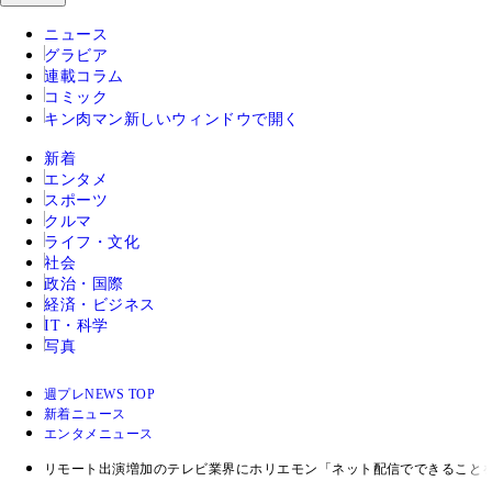
ニュース
グラビア
連載コラム
コミック
キン肉マン
新しいウィンドウで開く
新着
エンタメ
スポーツ
クルマ
ライフ・文化
社会
政治・国際
経済・ビジネス
IT・科学
写真
週プレNEWS TOP
新着ニュース
エンタメニュース
リモート出演増加のテレビ業界にホリエモン「ネット配信でできること