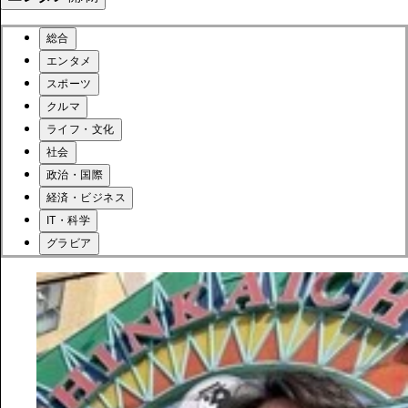
総合
エンタメ
スポーツ
クルマ
ライフ・文化
社会
政治・国際
経済・ビジネス
IT・科学
グラビア