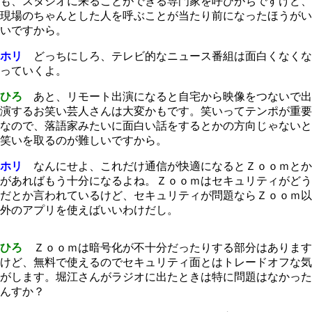
も、スタジオに来ることができる専門家を呼びがちですけど、
現場のちゃんとした人を呼ぶことが当たり前になったほうがい
いですから。
ホリ
どっちにしろ、テレビ的なニュース番組は面白くなくな
っていくよ。
ひろ
あと、リモート出演になると自宅から映像をつないで出
演するお笑い芸人さんは大変かもです。笑いってテンポが重要
なので、落語家みたいに面白い話をするとかの方向じゃないと
笑いを取るのが難しいですから。
ホリ
なんにせよ、これだけ通信が快適になるとＺｏｏｍとか
があればもう十分になるよね。Ｚｏｏｍはセキュリティがどう
だとか言われているけど、セキュリティが問題ならＺｏｏｍ以
外のアプリを使えばいいわけだし。
ひろ
Ｚｏｏｍは暗号化が不十分だったりする部分はあります
けど、無料で使えるのでセキュリティ面とはトレードオフな気
がします。堀江さんがラジオに出たときは特に問題はなかった
んすか？