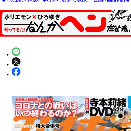
★「ホリエモン×ひろゆき 帰ってきた！なんかヘンだよね…」は土曜・日曜日更新！★