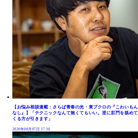
【お悩み相談連載：さらば青春の光・東ブクロの『こわいもん
なし』】「テクニックなんて無くてもいい。逆に肛門を舐めて
くる方が引きます」
2026年08月07日 17:30