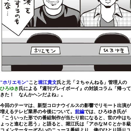
"ホリエモン"
こと
堀江貴文
氏と元「２ちゃんねる」管理人の
ひろゆき
氏による『週刊プレイボーイ』の対談コラム「帰って
きた！ なんかヘンだよね」。
今回のテーマは、新型コロナウイルスの影響でリモート出演が
増えるテレビ業界の今後について。
前編
では、ひろゆき氏が
「こういった形での番組制作が当たり前になると、世の中はち
ょっと進むと思う」と語ると、堀江氏は「アホなＭＣとかＢ級
コメンテーターぞろいのニュース番組より、俺のひとり語りユ