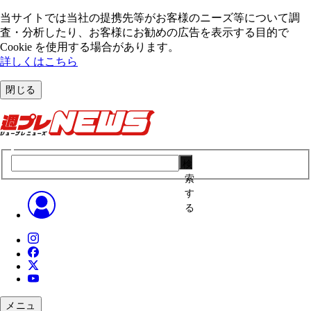
当サイトでは当社の提携先等がお客様のニーズ等について調
査・分析したり、お客様にお勧めの広告を表⽰する⽬的で
Cookie を使⽤する場合があります。
詳しくはこちら
閉じる
検
索
す
る
メニュ