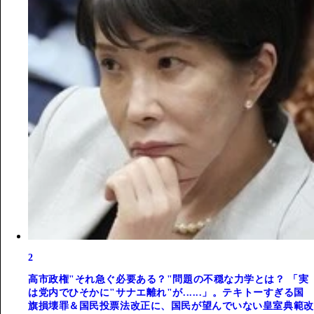
2
高市政権"それ急ぐ必要ある？"問題の不穏な力学とは？ 「実
は党内でひそかに"サナエ離れ"が......」。テキトーすぎる国
旗損壊罪＆国民投票法改正に、国民が望んでいない皇室典範改