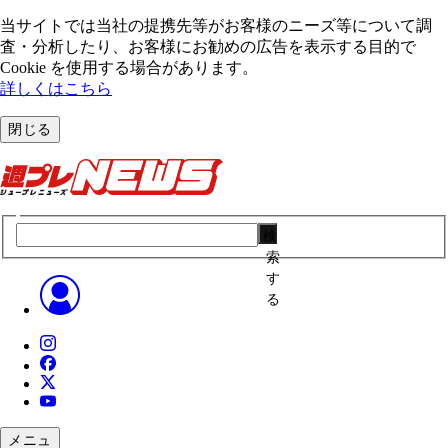
当サイトでは当社の提携先等がお客様のニーズ等について調
査・分析したり、お客様にお勧めの広告を表⽰する⽬的で
Cookie を使⽤する場合があります。
詳しくはこちら
閉じる
検
索
す
る
メニュ