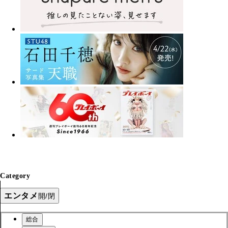
Category
エンタメ
開/閉
総合