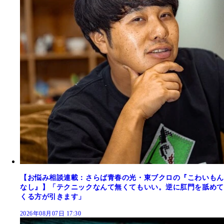
【お悩み相談連載：さらば青春の光・東ブクロの『こわいもん
なし』】「テクニックなんて無くてもいい。逆に肛門を舐めて
くる方が引きます」
2026年08月07日 17:30