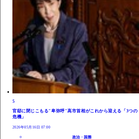
5
官邸に閉じこもる"卑弥呼"高市首相がこれから迎える「3つの
危機」
2026年05月16日 07:00
政治・国際