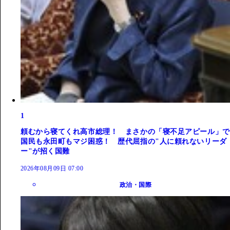
1
頼むから寝てくれ高市総理！ まさかの「寝不足アピール」で
国民も永田町もマジ困惑！ 歴代屈指の"人に頼れないリーダ
ー"が招く国難
2026年08月09日 07:00
政治・国際