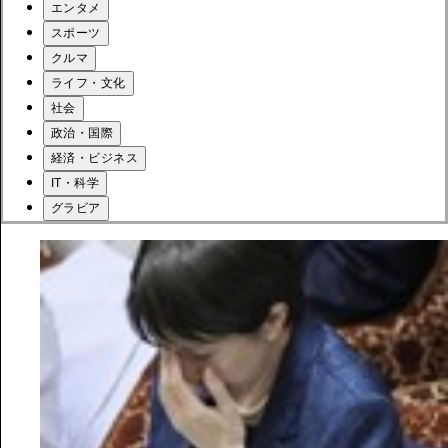
エンタメ
スポーツ
クルマ
ライフ・文化
社会
政治・国際
経済・ビジネス
IT・科学
グラビア