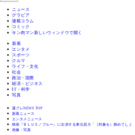
ニュース
グラビア
連載コラム
コミック
キン肉マン
新しいウィンドウで開く
新着
エンタメ
スポーツ
クルマ
ライフ・文化
社会
政治・国際
経済・ビジネス
IT・科学
写真
週プレNEWS TOP
新着ニュース
エンタメニュース
映画『ＢＬＵＥ／ブルー』に出演する東出昌大「（対象を）狭めてしま
画像・写真