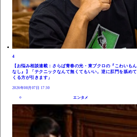
4
【お悩み相談連載：さらば青春の光・東ブクロの『こわいもん
なし』】「テクニックなんて無くてもいい。逆に肛門を舐めて
くる方が引きます」
2026年08月07日 17:30
エンタメ