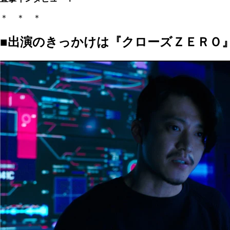
＊ ＊ ＊
■出演のきっかけは『クローズＺＥＲＯ