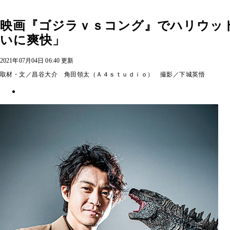
映画『ゴジラｖｓコング』でハリウッ
いに爽快」
2021年07月04日 06:40 更新
取材・文／昌谷大介 角田領太（Ａ４ｓｔｕｄｉｏ） 撮影／下城英悟