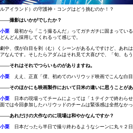
ルアイランド）の守護神・コングはどう挑むのか！？
――撮影はいかがでしたか？
小栗
最初から「こう撮るんだ」ってガチガチに固まっている
どんどん採用してくれるって感じで。
劇中、僕が白目を剥（む）くシーンがあるんですけど、あれは
アなんです。そしたらアダムはそれ見て大喜びで、「旬、もう
――それはそれでつらいものがありますね。
小栗
ええ、正直「僕、初めてのハリウッド映画でこんな白目剥き
――そのほかにも映画製作において日米の違いに思うことがあ
小栗
日本の現場ってチームによっては「１テイクで終わらせなき
面では今回参加したハリウッドのチームは緊張感は全然なか
――あれだけの大作なのに現場は和やかなんですか？
小栗
日本だったら半日で撮り終わるようなシーンに丸々２日