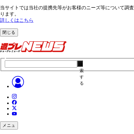
当サイトでは当社の提携先等がお客様のニーズ等について調査・
ります。
詳しくはこちら
閉じる
検
索
す
る
メニュ