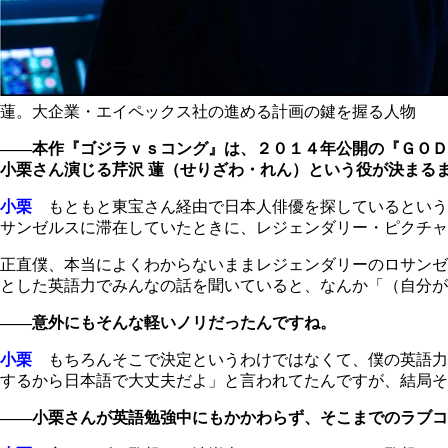
蓮。大企業・エイペックス社の進める計画の鍵を握る人物
――本作『ゴジラｖｓコング』は、２０１４年公開の『ＧＯＤ
小栗さん演じる芹沢 蓮（せりざわ・れん）という役が決まる
小栗
もともと東宝さん経由で日本人俳優を探しているという
サンゼルスに滞在していたときに、レジェンダリー・ピクチャ
正直僕、本当によくわからないままレジェンダリーのロサンゼ
とした英語力でみんなの話を聞いていると、なんか「（自分が
――意外にもそんな軽いノリだったんですね。
小栗
もちろんそこで決定というわけではなくて、僕の英語力
するから日本語で大丈夫だよ」と言われてたんですが、結局そ
――小栗さんが英語勉強中にもかかわらず、そこまでのラブコ