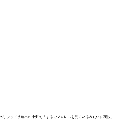
ハリウッド初進出の小栗旬「まるでプロレスを見ているみたいに爽快」