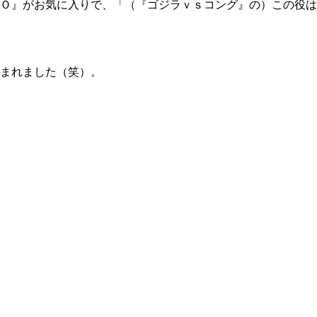
Ｏ』がお気に入りで、「（『ゴジラｖｓコング』の）この役は
まれました（笑）。