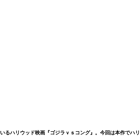
ているハリウッド映画『ゴジラｖｓコング』。今回は本作でハ