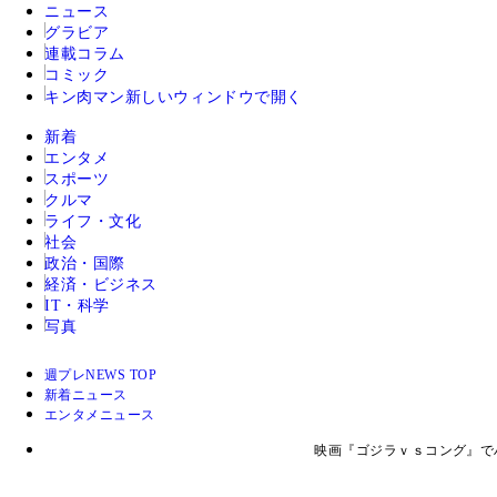
ニュース
グラビア
連載コラム
コミック
キン肉マン
新しいウィンドウで開く
新着
エンタメ
スポーツ
クルマ
ライフ・文化
社会
政治・国際
経済・ビジネス
IT・科学
写真
週プレNEWS TOP
新着ニュース
エンタメニュース
映画『ゴジラｖｓコング』で