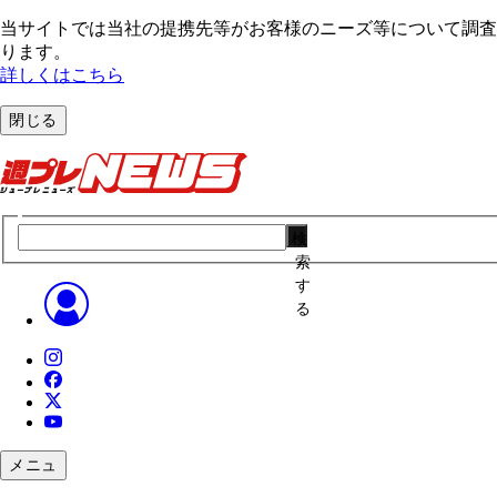
当サイトでは当社の提携先等がお客様のニーズ等について調査・
ります。
詳しくはこちら
閉じる
検
索
す
る
メニュ