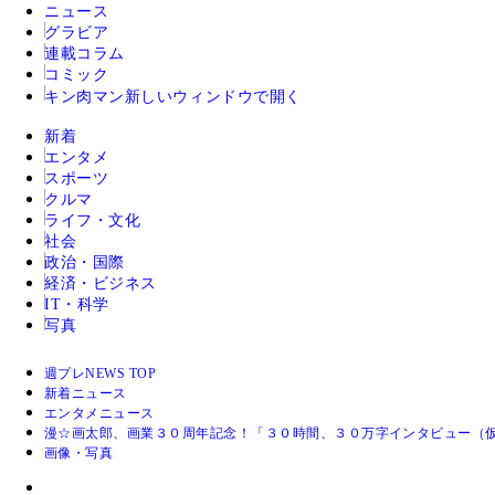
ニュース
グラビア
連載コラム
コミック
キン肉マン
新しいウィンドウで開く
新着
エンタメ
スポーツ
クルマ
ライフ・文化
社会
政治・国際
経済・ビジネス
IT・科学
写真
週プレNEWS TOP
新着ニュース
エンタメニュース
漫☆画太郎、画業３０周年記念！「３０時間、３０万字インタビュー（
画像・写真