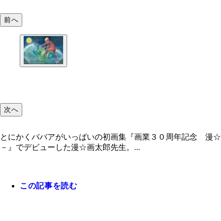
前へ
次へ
とにかくババアがいっぱいの初画集『画業３０周年記念 漫
－』でデビューした漫☆画太郎先生。...
この記事を読む