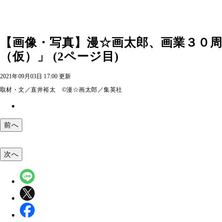
【画像・写真】漫☆画太郎、画業３０
（仮）」 (2ページ目)
2021年09月03日 17:00 更新
取材・文／直井裕太 ©漫☆画太郎／集英社
前へ
次へ