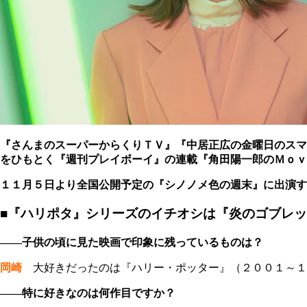
『さんまのスーパーからくりＴＶ』『中居正広の金曜日のスマ
をひもとく
『週刊プレイボーイ』の連載『角田陽一郎のＭｏｖ
１１月５日より全国公開予定の『シノノメ色の週末』に出演す
■『ハリポタ』シリーズのイチオシは『炎のゴブレ
――子供の頃に見た映画で印象に残っているものは？
岡崎
大好きだったのは『ハリー・ポッター』（２００１～１
――特に好きなのは何作目ですか？