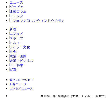
ニュース
グラビア
連載コラム
コミック
キン肉マン
新しいウィンドウで開く
新着
エンタメ
スポーツ
クルマ
ライフ・文化
社会
政治・国際
経済・ビジネス
IT・科学
写真
週プレNEWS TOP
新着ニュース
エンタメニュース
角田陽一郎×岡崎紗絵（女優・モデル）「現世で