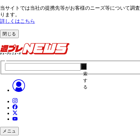
当サイトでは当社の提携先等がお客様のニーズ等について調査・
ります。
詳しくはこちら
閉じる
検
索
す
る
メニュ