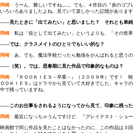
岡崎
うーん、難しいですね......。でも、４作目の『炎の
いろいろありましたよね。見ていて楽しかった記憶があります
――見たときに「出てみたい」と思いました？ それとも単純
岡崎
私は「役として出てみたい」というよりも、「その世界
――では、クラスメイトのひとりでもいい的な？
岡崎
あ、でも、魔法学校だったら勉強をがんばれると思うの
――（笑）。では、思春期に見た作品で印象的なものは？
岡崎
『ＲＯＯＫＩＥＳ－卒業－』（２００９年）です！ 映
ＯＯＫＩＥＳ』はドラマから見ていて大好きでした。キャラの
中で残っていますね。
――このお仕事をされるようになってから見て、印象に残った
岡崎
最近になっちゃうんですけど、『グレイテスト・ショー
映画館で同じ作品を見たことはなかったのに、この作品は３回