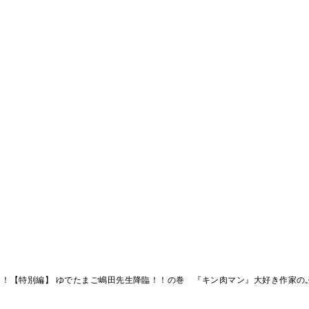
！！【特別編】 ゆでたまご嶋田先生降臨！！の巻 『キン肉マン』大好き作家の