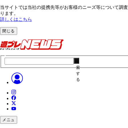
当サイトでは当社の提携先等がお客様のニーズ等について調査・
ります。
詳しくはこちら
閉じる
検
索
す
る
メニュ