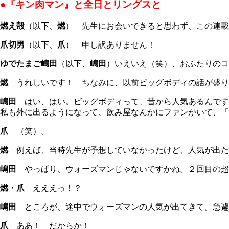
●『キン肉マン』と全日とリングスと
燃え殻
（以下、
燃
） 先生にお会いできると思わず、この連載
爪切男
（以下、
爪
） 申し訳ありません！
ゆでたまご嶋田
（以下、
嶋田
）いえいえ（笑）、おふたりのコ
燃
うれしいです！ ちなみに、以前ビッグボディの話が盛り
嶋田
はい、はい。ビッグボディって、昔から人気あるんです
私も外に出るようになって、飲み屋なんかにファンがいて、「
爪
（笑）。
燃
例えば、当時先生が予想していなかったけど、人気が出た
嶋田
やっぱり、ウォーズマンじゃないですかね。２回目の超
燃・爪
えええっ！？
嶋田
ところが、途中でウォーズマンの人気が出てきて。急遽
爪
ああ！ だからか！