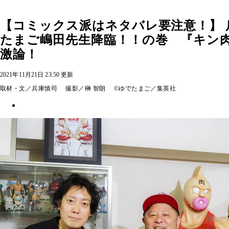
【コミックス派はネタバレ要注意！】 
たまご嶋田先生降臨！！の巻 『キン
激論！
2021年11月21日 23:50 更新
取材・文／兵庫慎司 撮影／榊 智朗 ©ゆでたまご／集英社