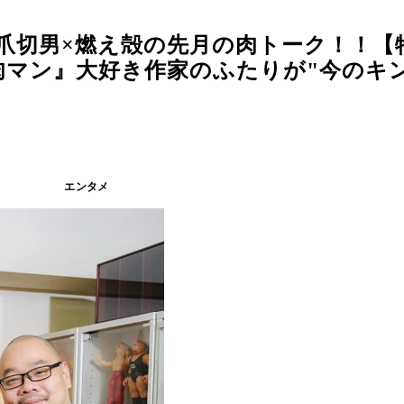
爪切男×燃え殻の先月の肉トーク！！【
肉マン』大好き作家のふたりが"今のキ
エンタメ