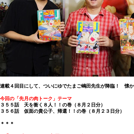
連載４回目にして、ついにゆでたまご嶋田先生が降臨！ 懐か
今回の「先月の肉トーク」テーマ
３５５話 天を衝く８人！！の巻（８月２日分）
３５６話 仮面の貴公子、帰還！！の巻（８月２３日分）
＊＊＊