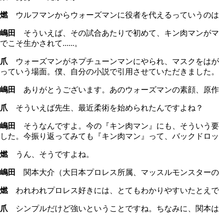
燃
ウルフマンからウォーズマンに役者を代えるっていうのは
嶋田
そういえば、その試合あたりで初めて、キン肉マンがマ
でこそ生かされて......。
爪
ウォーズマンがネプチューンマンにやられ、マスクをはがさ
っていう場面。僕、自分の小説で引用させていただきました。
嶋田
ありがとうございます。あのウォーズマンの素顔、原作
爪
そういえば先生、最近柔術を始められたんですよね？
嶋田
そうなんですよ。今の『キン肉マン』にも、そういう要
した。今振り返ってみても『キン肉マン』って、バックドロッ
燃
うん、そうですよね。
嶋田
関本大介（大日本プロレス所属、マッスルモンスターの
燃
われわれプロレス好きには、とてもわかりやすいたとえで
爪
シンプルだけど強いということですね。ちなみに、関本は