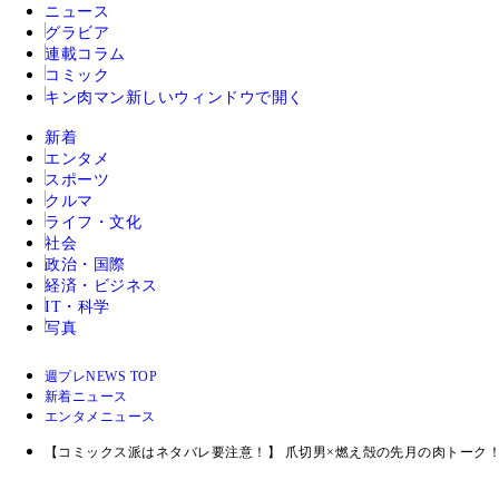
ニュース
グラビア
連載コラム
コミック
キン肉マン
新しいウィンドウで開く
新着
エンタメ
スポーツ
クルマ
ライフ・文化
社会
政治・国際
経済・ビジネス
IT・科学
写真
週プレNEWS TOP
新着ニュース
エンタメニュース
【コミックス派はネタバレ要注意！】 爪切男×燃え殻の先月の肉トーク