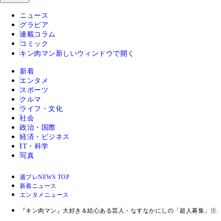
ニュース
グラビア
連載コラム
コミック
キン肉マン
新しいウィンドウで開く
新着
エンタメ
スポーツ
クルマ
ライフ・文化
社会
政治・国際
経済・ビジネス
IT・科学
写真
週プレNEWS TOP
新着ニュース
エンタメニュース
『キン肉マン』大好き＆絵心ある芸人・なすなかにしの「超人募集」漫