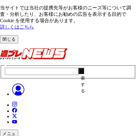
当サイトでは当社の提携先等がお客様のニーズ等について調
査・分析したり、お客様にお勧めの広告を表⽰する⽬的で
Cookie を使⽤する場合があります。
詳しくはこちら
閉じる
検
索
す
る
メニュ