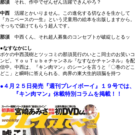
那須
それ、作中でぜんぜん活躍できんやろ？
中西
活躍とかいりません。この進化する切なさを生かして
『カニベースの一生』という児童用の絵本を出版しますから。
そっちで儲けてもらう超人です。
那須
中西くん、それ超人募集のコンセプトが破綻しとるッ
●なすなかにし
ボケの中西茂樹とツッコミの那須晃行のいとこ同士のお笑いコ
ンビ。ＹｏｕＴｕｂｅチャンネル『なすなかチャンネル』を配
信中。中西は、『キン肉マン』のシーンを言うと「〇巻のどこ
どこ」と瞬時に答えられる、肉界の東大生的頭脳を持つ
●４月２５日発売『週刊プレイボーイ』１９号では、
『キン肉マン』休載特別コラムを掲載！！