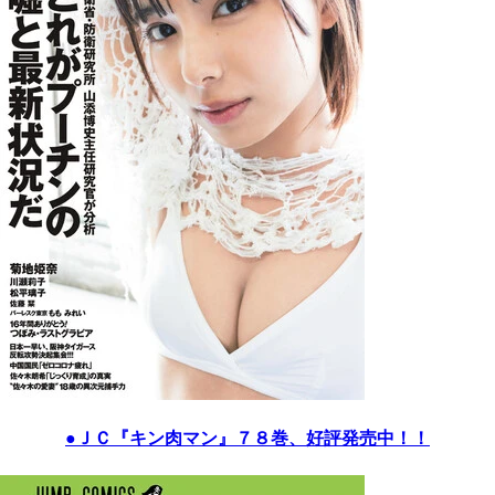
●ＪＣ『キン肉マン』７８巻、好評発売中！！