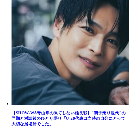
【SHOW-WA青山隼の果てしない延長戦】"調子乗り世代"の
同期と対談後のひとり語り「U-20代表は当時の自分にとって
大切な居場所でした」