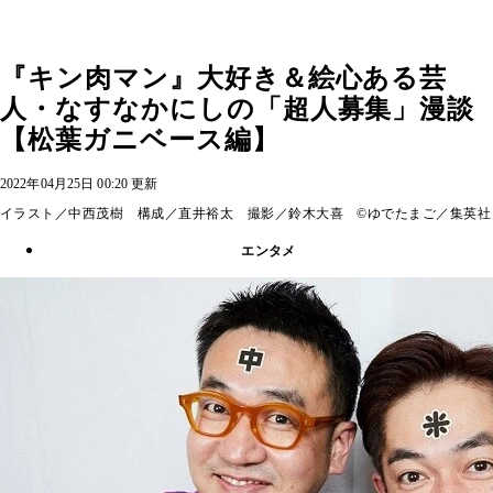
『キン肉マン』大好き＆絵心ある芸
人・なすなかにしの「超人募集」漫談
【松葉ガニベース編】
2022年04月25日 00:20 更新
イラスト／中西茂樹 構成／直井裕太 撮影／鈴木大喜 ©ゆでたまご／集英社
エンタメ