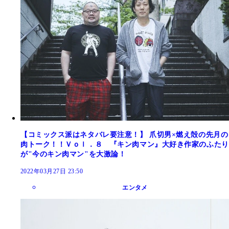
【コミックス派はネタバレ要注意！】 爪切男×燃え殻の先月の
肉トーク！！Ｖｏｌ．８ 『キン肉マン』大好き作家のふたり
が"今のキン肉マン"を大激論！
2022年03月27日 23:50
エンタメ