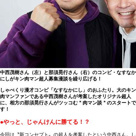
中西茂樹さん（左）と那須晃行さん（右）のコンビ・なすなか
にしがキン肉マン超人募集漫談を繰り広げる！
しゃべくり漫才コンビ「なすなかにし」のおふたり。大のキン
肉マンファンである中西茂樹さんが考案したオリジナル超人
に、相方の那須晃行さんがツッコむ＂肉マン談＂のスタートで
す！
●やっと、じゃんけんに勝てる！？
今回は〝新コンセプト〟の超人を考案したという中西さん。し