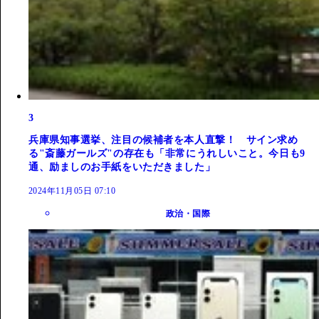
3
兵庫県知事選挙、注目の候補者を本人直撃！ サイン求め
る"斎藤ガールズ"の存在も「非常にうれしいこと。今日も9
通、励ましのお手紙をいただきました」
2024年11月05日 07:10
政治・国際