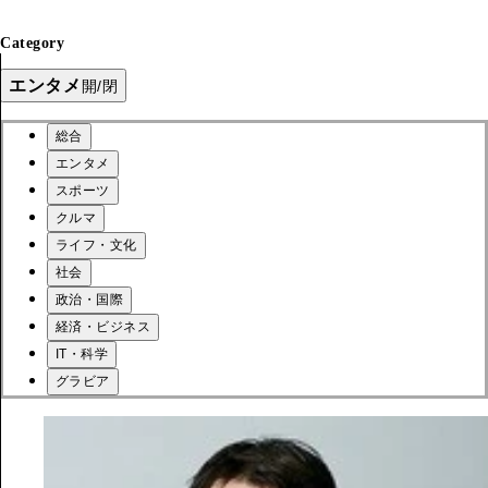
Category
エンタメ
開/閉
総合
エンタメ
スポーツ
クルマ
ライフ・文化
社会
政治・国際
経済・ビジネス
IT・科学
グラビア