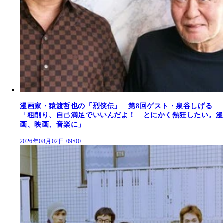
漫画家・猿渡哲也の「烈侠伝」 第8回ゲスト・泉谷しげる
「粗削り、自己満足でいいんだよ！ とにかく熱狂したい。漫
画、映画、音楽に」
2026年08月02日 09:00