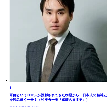
1
軍師というロマンが投影されてきた物語から、日本人の精神史
を読み解く一冊！（呉座勇一著『軍師の日本史』）