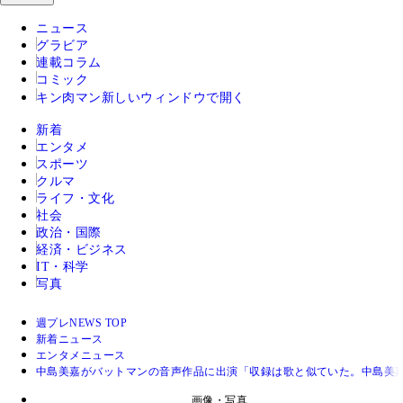
ニュース
グラビア
連載コラム
コミック
キン肉マン
新しいウィンドウで開く
新着
エンタメ
スポーツ
クルマ
ライフ・文化
社会
政治・国際
経済・ビジネス
IT・科学
写真
週プレNEWS TOP
新着ニュース
エンタメニュース
中島美嘉がバットマンの音声作品に出演「収録は歌と似ていた。中島美
画像・写真