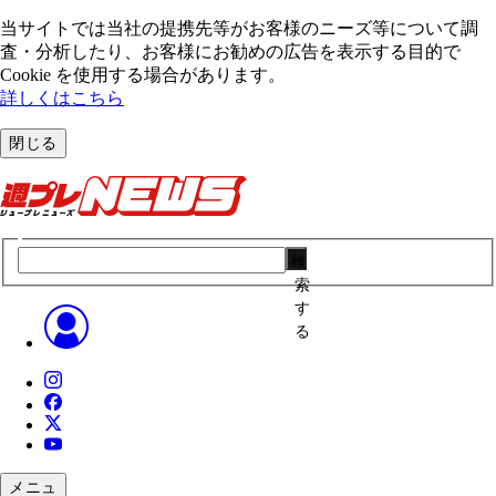
当サイトでは当社の提携先等がお客様のニーズ等について調
査・分析したり、お客様にお勧めの広告を表⽰する⽬的で
Cookie を使⽤する場合があります。
詳しくはこちら
閉じる
検
索
す
る
メニュ