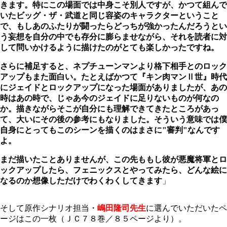
きます。特にこの場面では中身こそ別人ですが、かつて組んで
いたビッグ・ザ・武道と同じ容姿のキャラクターということ
で、もしあのふたりが闘ったらどっちが強かったんだろうとい
う妄想を自分の中でも存分に膨らませながら、それを読者に対
して問いかけるように描けたのがとても楽しかったですね。
さらに補足すると、ネプチューンマンより格下相手とのロック
アップもまた面白い。たとえばかつて『キン肉マンⅡ世』時代
にジェイドとロックアップになった場面がありましたが、あの
時はあの時で、じゃあ今のジェイドに足りないものが何なの
か。描きながらそこが自分にも理解できてきたところがあっ
て、大いにその後の参考にもなりました。そういう意味では僕
自身にとってもこのシーンを描くのはまさに"審判"なんです
よ。
まだ描いたことありませんが、この先ももし彼が悪魔将軍とロ
ックアップしたら、フェニックスとやってみたら、どんな絵に
なるのか想像しただけでわくわくしてきます
」
そして原作シナリオ担当・
嶋田隆司先生
に選んでいただいたペ
ージはこの一枚（ＪＣ７８巻／８５ページより）。