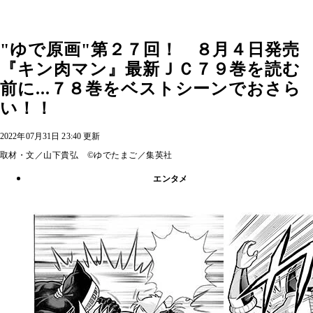
"ゆで原画"第２７回！ ８月４日発売
『キン肉マン』最新ＪＣ７９巻を読む
前に...７８巻をベストシーンでおさら
い！！
2022年07月31日 23:40 更新
取材・文／山下貴弘 ©ゆでたまご／集英社
エンタメ