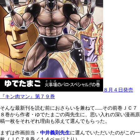
８月４日発売
『キン肉マン』第７９巻
そんな最新刊を読む前におさらいを兼ねて......その前巻ＪＣ７
８巻から作者・ゆでたまごの両先生に、思い入れの深い漫画原
稿一枚をそれぞれ理由も添えて選んでもらった。
まずは作画担当・
中井義則先生
に選んでいただいたのがこの一
枚（ＪＣ７８巻／１４ページより）。