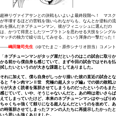
超神リヴァイアサンとの決戦もいよいよ最終段階へ！ マスク
が半壊するほどの苦戦を強いられながらも、なんとか逆転の流
れを掴んだネプチューンマン。彼がフィニッシュに選んだの
は、かつて得意としたツープラトンを思わせる大技をシングル
マッチの独力で繰り出してみせる、という渾身の一撃だった！
――
嶋田隆司先生
（ゆでたまご・原作シナリオ担当）コメント
「
ネプチューンマンがタッグ屋だというのはこの試合に取りか
かる前から僕自身も感じていて、まず今回の試合ではそれを払
拭したいというのが大きな課題としてありました。
それに加えて、僕ら自身がしっかり描いた彼の直近の試合とな
ると『キン肉マンⅡ世 究極の超人タッグ編』での彼の敗戦ぶ
りが大きく読者を落胆させてしまうものだったというのもまた
感じていて、いや、そうじゃないんだと。あの時は老いさらば
えてしまっていたけど、本来のネプチューンマンはやっぱりめ
ちゃくちゃ強くて頼りになる超人なんだというのを改めて、あ
の時落胆させてしまったファンの人たちに再提示したかったと
いう思いも強くありました。