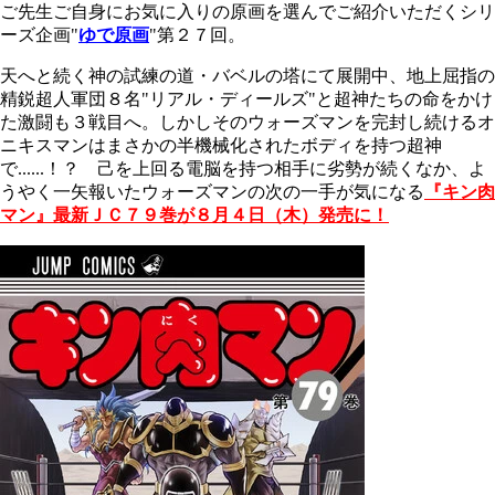
ご先生ご自身にお気に入りの原画を選んでご紹介いただくシリ
ーズ企画"
ゆで原画
"第２７回。
天へと続く神の試練の道・バベルの塔にて展開中、地上屈指の
精鋭超人軍団８名"リアル・ディールズ"と超神たちの命をかけ
た激闘も３戦目へ。しかしそのウォーズマンを完封し続けるオ
ニキスマンはまさかの半機械化されたボディを持つ超神
で......！？ 己を上回る電脳を持つ相手に劣勢が続くなか、よ
うやく一矢報いたウォーズマンの次の一手が気になる
『キン肉
マン』最新ＪＣ７９巻が８月４日（木）発売に！