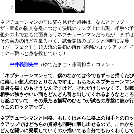
ネプチューンマンの前に姿を見せた超神は、なんとビッグ・
ザ・武道の防具を身につけて決戦のリング上に出現。相手の予
想外の出で立ちに面食らうネプチューンマンだったが、まずは
その実力のほどを量るべく、試合開始のゴングと同時に完璧
（パーフェクト）超人流の最初の所作"審判のロックアップ"で
この一戦へと身を投じていく！
――
中井義則先生
（ゆでたまご・作画担当）コメント
「
ネプチューンマンって、僕のなかでは今でもずっと描くたび
に楽しい超人のひとりなんですよ。もちろんネプチューンマン
自身を描くのもそうなんですけど、それだけじゃなくて、対戦
相手の強さやいい面もどんどん引き出してくれるようなところ
も感じていて、その最たる描写のひとつが試合の序盤に彼が行
うこのロックアップ。
ネプチューンマンと同格、もしくはさらに格上の相手とのロッ
クアップではどちらの貫禄も同時に醸し出せるので、これから
どんな闘いに発展していくのか描いてる自分でもわくわくして