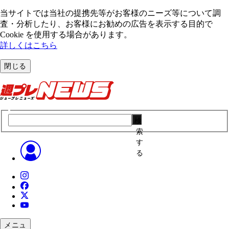
当サイトでは当社の提携先等がお客様のニーズ等について調
査・分析したり、お客様にお勧めの広告を表⽰する⽬的で
Cookie を使⽤する場合があります。
詳しくはこちら
閉じる
検
索
す
る
メニュ