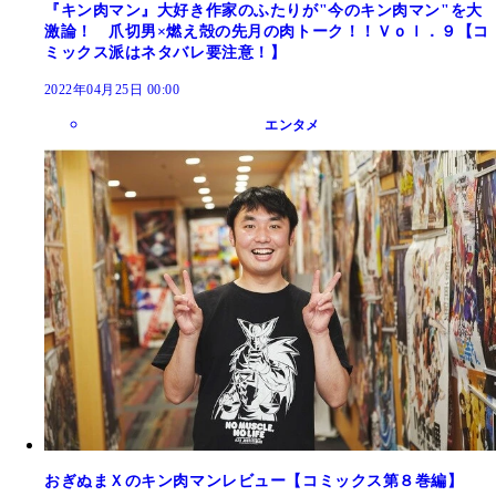
『キン肉マン』大好き作家のふたりが"今のキン肉マン"を大
激論！ 爪切男×燃え殻の先月の肉トーク！！Ｖｏｌ．９【コ
ミックス派はネタバレ要注意！】
2022年04月25日 00:00
エンタメ
おぎぬまＸのキン肉マンレビュー【コミックス第８巻編】