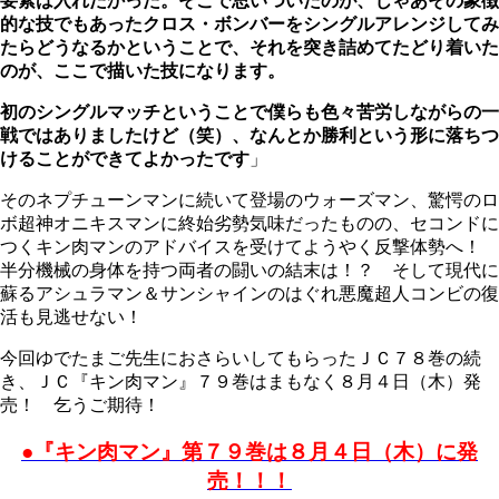
要素は入れたかった。そこで思いついたのが、じゃあその象徴
的な技でもあったクロス・ボンバーをシングルアレンジしてみ
たらどうなるかということで、それを突き詰めてたどり着いた
のが、ここで描いた技になります。
初のシングルマッチということで僕らも色々苦労しながらの一
戦ではありましたけど（笑）、なんとか勝利という形に落ちつ
けることができてよかったです
」
そのネプチューンマンに続いて登場のウォーズマン、驚愕のロ
ボ超神オニキスマンに終始劣勢気味だったものの、セコンドに
つくキン肉マンのアドバイスを受けてようやく反撃体勢へ！
半分機械の身体を持つ両者の闘いの結末は！？ そして現代に
蘇るアシュラマン＆サンシャインのはぐれ悪魔超人コンビの復
活も見逃せない！
今回ゆでたまご先生におさらいしてもらったＪＣ７８巻の続
き、ＪＣ『キン肉マン』７９巻はまもなく８月４日（木）発
売！ 乞うご期待！
●『キン肉マン』第７９巻は８月４日（木）に発
売！！！