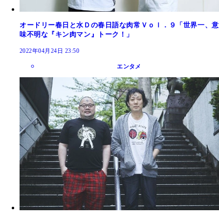
オードリー春日と水Ｄの春日語な肉常Ｖｏｌ．９「世界一、意
味不明な『キン肉マン』トーク！」
2022年04月24日 23:50
エンタメ