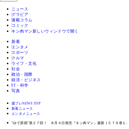
ニュース
グラビア
連載コラム
コミック
キン肉マン
新しいウィンドウで開く
新着
エンタメ
スポーツ
クルマ
ライフ・文化
社会
政治・国際
経済・ビジネス
IT・科学
写真
週プレNEWS TOP
新着ニュース
エンタメニュース
"ゆで原画"第２７回！ ８月４日発売『キン肉マン』最新ＪＣ７９巻を読