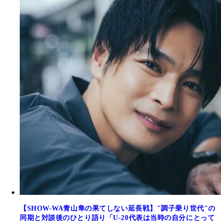
【SHOW-WA青山隼の果てしない延長戦】"調子乗り世代"の
同期と対談後のひとり語り「U-20代表は当時の自分にとって