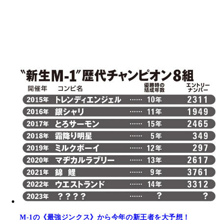
M‐1の《最強ジンクス》から今年の新王者を大予想！