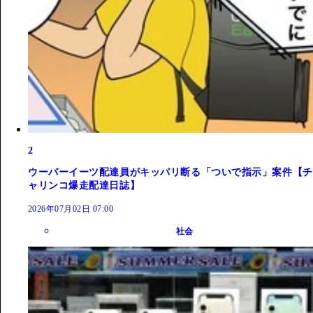
2
ウーバーイーツ配達員がキッパリ断る「ついで指示」案件【チ
ャリンコ爆走配達日誌】
2026年07月02日 07:00
社会