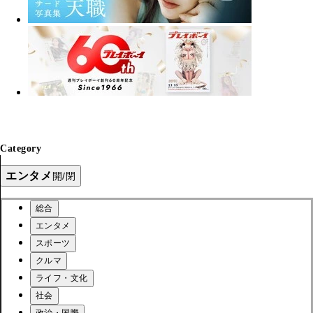
Category
エンタメ
開/閉
総合
エンタメ
スポーツ
クルマ
ライフ・文化
社会