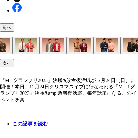
前へ
『M-1グランプリ2023』決勝&敗者復活戦が12月24
真空ジェシカ《プロダクション人力舎》2012年結
令和ロマン《吉本興業》2018年結成【最高戦績】
ダンビラムーチョ《吉本興業》2011年結成【最高
くらげ《吉本興業》2018年結成【最高戦績】準決
モグライダー《マセキ芸能社》2009年結成【最高
ヤーレンズ《ケイダッシュステージ》2011年結成
マユリカ《吉本興業》2011年結成【最高戦績】準
さや香《吉本興業》2014年結成【最高戦績】決勝2
カベポスター《吉本興業》2014年結成【最高戦績】
次へ
（日）に開催！
高戦績】決勝5位（2022年）
進出（2022年）
準決勝進出（2018年、2022年）
（2019年）
決勝8位（2021年）
戦績】準決勝進出（2022年）
出（2018年、2021年、2022年）
（2022年）
位（2022年）
『M-1グランプリ2023』決勝&敗者復活戦が12月24日（日）に
開催！本日、12月24日クリスマスイブに行なわれる『M－1グ
ランプリ2023』決勝&amp;敗者復活戦。毎年話題になるこのイ
ベントを楽...
この記事を読む