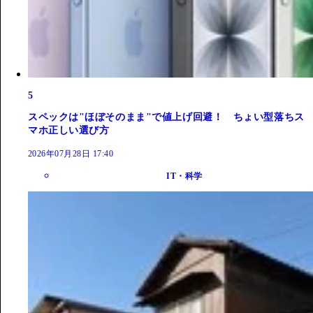
5
スペックは"ほぼそのまま"で値上げ回避！ ちょい型落ちス
マホ正しい選び方
2026年07月28日 17:40
IT・科学