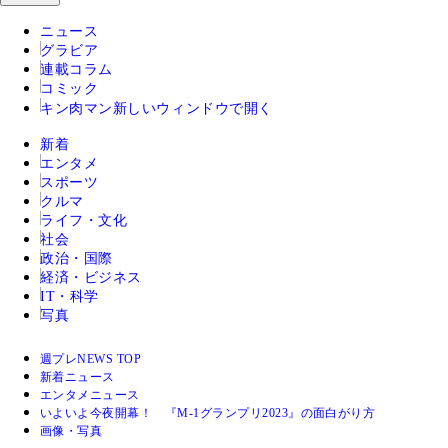
ニュース
グラビア
連載コラム
コミック
キン肉マン
新しいウィンドウで開く
新着
エンタメ
スポーツ
クルマ
ライフ・文化
社会
政治・国際
経済・ビジネス
IT・科学
写真
週プレNEWS TOP
新着ニュース
エンタメニュース
いよいよ今夜開幕！ 『M-1グランプリ2023』の面白がり方
画像・写真