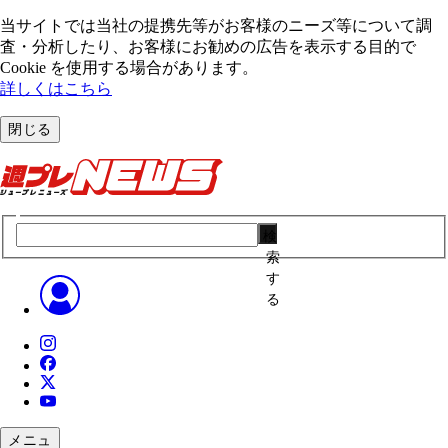
当サイトでは当社の提携先等がお客様のニーズ等について調
査・分析したり、お客様にお勧めの広告を表⽰する⽬的で
Cookie を使⽤する場合があります。
詳しくはこちら
閉じる
検
索
す
る
メニュ