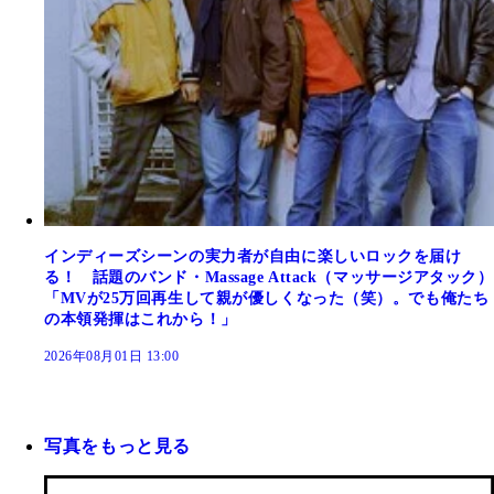
インディーズシーンの実力者が自由に楽しいロックを届け
る！ 話題のバンド・Massage Attack（マッサージアタック）
「MVが25万回再生して親が優しくなった（笑）。でも俺たち
の本領発揮はこれから！」
2026年08月01日 13:00
写真をもっと見る