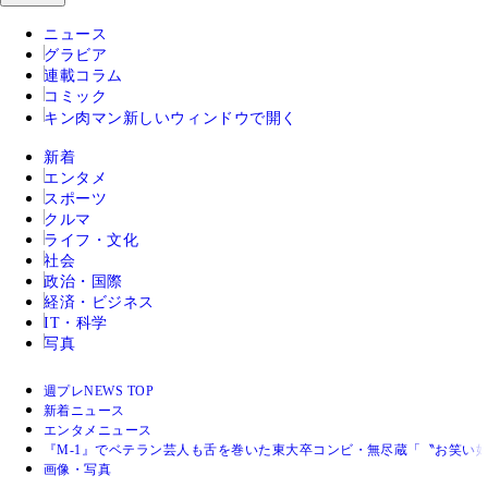
ニュース
グラビア
連載コラム
コミック
キン肉マン
新しいウィンドウで開く
新着
エンタメ
スポーツ
クルマ
ライフ・文化
社会
政治・国際
経済・ビジネス
IT・科学
写真
週プレNEWS TOP
新着ニュース
エンタメニュース
『M-1』でベテラン芸人も舌を巻いた東大卒コンビ・無尽蔵「〝お笑い
画像・写真