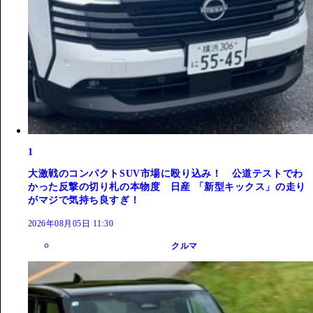
1
大激戦のコンパクトSUV市場に殴り込み！ 公道テストでわ
かった反撃の切り札の本物度 日産 「新型キックス」の走り
がマジで気持ち良すぎ！
2026年08月05日 11:30
クルマ