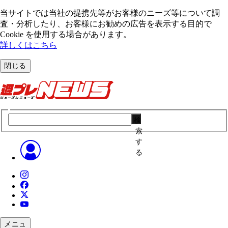
当サイトでは当社の提携先等がお客様のニーズ等について調
査・分析したり、お客様にお勧めの広告を表⽰する⽬的で
Cookie を使⽤する場合があります。
詳しくはこちら
閉じる
検
索
す
る
メニュ