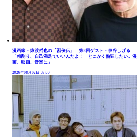
漫画家・猿渡哲也の「烈侠伝」 第8回ゲスト・泉谷しげる
「粗削り、自己満足でいいんだよ！ とにかく熱狂したい。漫
画、映画、音楽に」
2026年08月02日 09:00