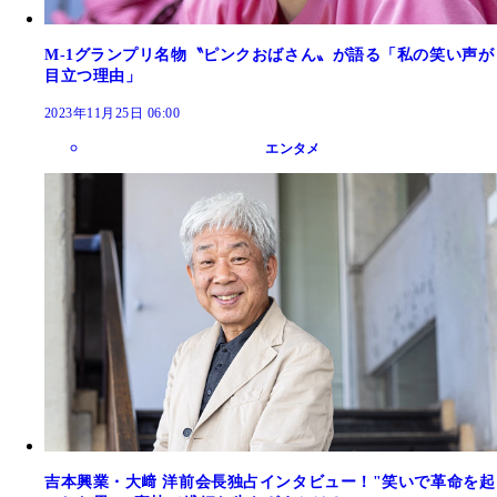
M-1グランプリ名物〝ピンクおばさん〟が語る「私の笑い声が
目立つ理由」
2023年11月25日 06:00
エンタメ
吉本興業・大﨑 洋前会長独占インタビュー！"笑いで革命を起