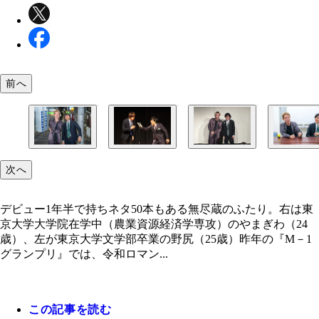
前へ
自らの漫才を「良い意味でお笑いっぽくない、脳が
デビュー1年半で持ちネタ50本もある無尽蔵のふた
出会ったのは東京大学落語研究会の新入生歓迎会。
芸人の道を選んだ理由を明かすふたり
次へ
ネタ」と称している。3回戦で披露した漫才「トラ
は東京大学大学院在学中（農業資源経済学専攻）の
の5月に学園祭に出るために結成。野尻（左）がボ
誕生」は、その知的な仕掛けと展開で話題になった
ぎわ（24歳）、左が東京大学文学部卒業の野尻（2
まぎわ（右）がツッコミを主に務める
デビュー1年半で持ちネタ50本もある無尽蔵のふたり。右は東
京大学大学院在学中（農業資源経済学専攻）のやまぎわ（24
歳）、左が東京大学文学部卒業の野尻（25歳）昨年の『M－1
グランプリ』では、令和ロマン...
この記事を読む