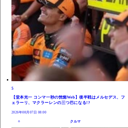
5
【堂本光一 コンマ一秒の恍惚Web】後半戦はメルセデス、フ
ェラーリ、マクラーレンの三つ巴になる!?
2026年08月07日 08:00
クルマ