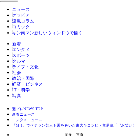
ニュース
グラビア
連載コラム
コミック
キン肉マン
新しいウィンドウで開く
新着
エンタメ
スポーツ
クルマ
ライフ・文化
社会
政治・国際
経済・ビジネス
IT・科学
写真
週プレNEWS TOP
新着ニュース
エンタメニュース
『M-1』でベテラン芸人も舌を巻いた東大卒コンビ・無尽蔵「〝お笑い
画像・写真