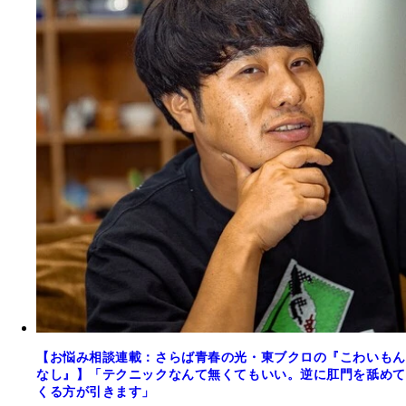
【お悩み相談連載：さらば青春の光・東ブクロの『こわいもん
なし』】「テクニックなんて無くてもいい。逆に肛門を舐めて
くる方が引きます」