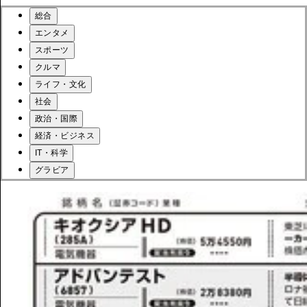
総合
エンタメ
スポーツ
クルマ
ライフ・文化
社会
政治・国際
経済・ビジネス
IT・科学
グラビア