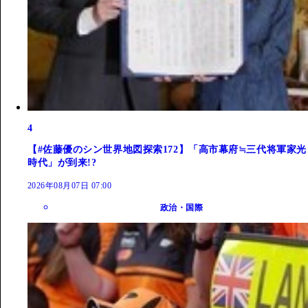
4
【#佐藤優のシン世界地図探索172】「高市幕府≒三代将軍家光
時代」が到来!?
2026年08月07日 07:00
政治・国際