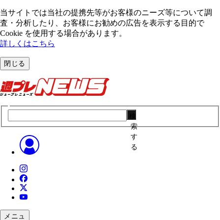
当サイトでは当社の提携先等がお客様のニーズ等について調
査・分析したり、お客様にお勧めの広告を表⽰する⽬的で
Cookie を使⽤する場合があります。
詳しくはこちら
閉じる
検
索
す
る
メニュ