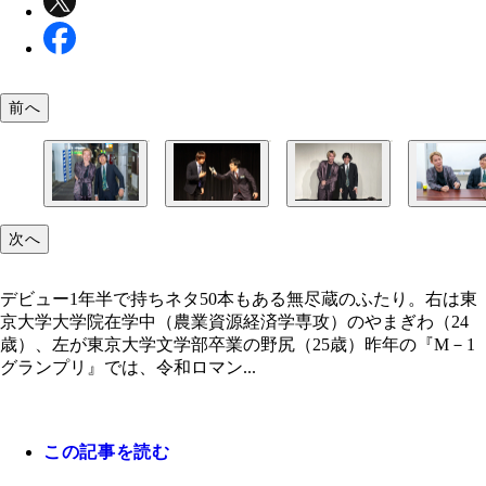
前へ
自らの漫才を「良い意味でお笑いっぽくない、脳が
デビュー1年半で持ちネタ50本もある無尽蔵のふた
出会ったのは東京大学落語研究会の新入生歓迎会。
芸人の道を選んだ理由を明かすふたり
次へ
ネタ」と称している。3回戦で披露した漫才「トラ
は東京大学大学院在学中（農業資源経済学専攻）の
の5月に学園祭に出るために結成。野尻（左）がボ
誕生」は、その知的な仕掛けと展開で話題になった
ぎわ（24歳）、左が東京大学文学部卒業の野尻（2
まぎわ（右）がツッコミを主に務める
デビュー1年半で持ちネタ50本もある無尽蔵のふたり。右は東
京大学大学院在学中（農業資源経済学専攻）のやまぎわ（24
歳）、左が東京大学文学部卒業の野尻（25歳）昨年の『M－1
グランプリ』では、令和ロマン...
この記事を読む