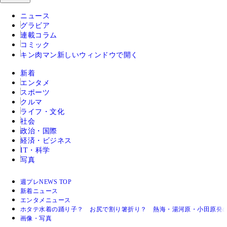
ニュース
グラビア
連載コラム
コミック
キン肉マン
新しいウィンドウで開く
新着
エンタメ
スポーツ
クルマ
ライフ・文化
社会
政治・国際
経済・ビジネス
IT・科学
写真
週プレNEWS TOP
新着ニュース
エンタメニュース
ホタテ水着の踊り子？ お尻で割り箸折り？ 熱海・湯河原・小田原発
画像・写真