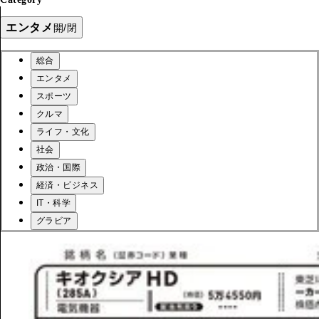
エンタメ
開/閉
総合
エンタメ
スポーツ
クルマ
ライフ・文化
社会
政治・国際
経済・ビジネス
IT・科学
グラビア