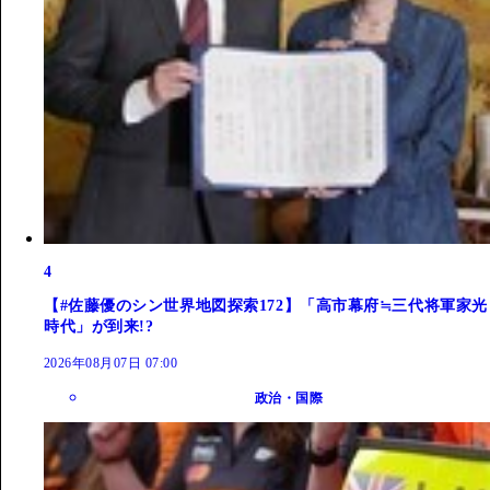
4
【#佐藤優のシン世界地図探索172】「高市幕府≒三代将軍家光
時代」が到来!?
2026年08月07日 07:00
政治・国際