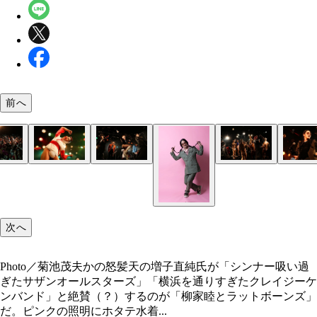
前へ
大盛況だった2024年4月4日のクラブクアトロでの
大盛況だった2024年4月4日のクラブクアトロでの
大盛況だった2024年4月4日のクラブクアトロでの
2024年4月4日クラブクアトロライブより（Photo／
2024年4月4日クラブクアトロライブより（Photo／
2024年4月4日クラブクアトロライブより（Photo／
Photo／菊池茂夫
より（Photo／菊池茂夫）
より（Photo／菊池茂夫）
より（Photo／菊池茂夫）
夫）
夫）
夫）
次へ
Photo／菊池茂夫かの怒髪天の増子直純氏が「シンナー吸い過
ぎたサザンオールスターズ」「横浜を通りすぎたクレイジーケ
ンバンド」と絶賛（？）するのが「柳家睦とラットボーンズ」
だ。ピンクの照明にホタテ水着...