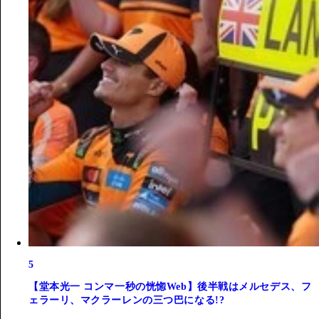
5
【堂本光一 コンマ一秒の恍惚Web】後半戦はメルセデス、フ
ェラーリ、マクラーレンの三つ巴になる!?