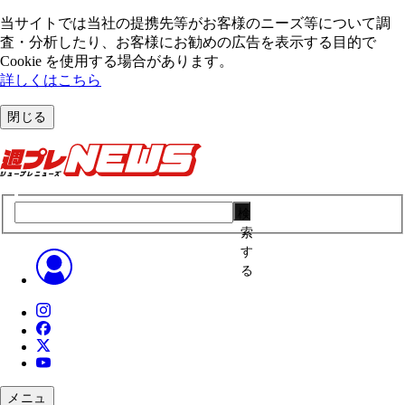
当サイトでは当社の提携先等がお客様のニーズ等について調
査・分析したり、お客様にお勧めの広告を表⽰する⽬的で
Cookie を使⽤する場合があります。
詳しくはこちら
閉じる
検
索
す
る
メニュ