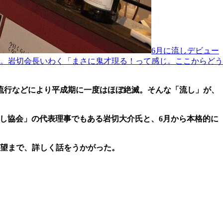
6月に流しデビュー
。岩切会長いわく「まさに鬼才現る！って感じ。ここからどう
流行などにより平成期に一度はほぼ絶滅。そんな「流し」が、
流し協会」の代表理事でもある岩切大介氏と、6月から本格的に
展望まで、詳しく話をうかがった。