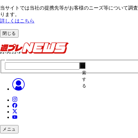
当サイトでは当社の提携先等がお客様のニーズ等について調査・
ります。
詳しくはこちら
閉じる
検
索
す
る
メニュ