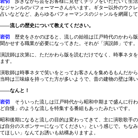
岩切
歩きながら芸をお客様に見せてチップをいただいて生活
なジャンルのパフォーマーさんがいます。ギター以外のウクレ
占いなどなど、あらゆるパフォーマンスのジャンルを網羅して
――流しの歴史について教えてください。
岩切
歴史をさかのぼると、流しの始祖は江戸時代のかわら版
聞かせする職業が必要になってきた。それが「演説師」です。
演説師は次第に、ただかわら版を読むだけでなく、時事ネタを
ます。
演歌師は時事ネタで笑いをとってお客さんを集めるもんだから
当時は三味線を持ってた方が多いようで、昔の建物の壁は薄い
――なんと！
岩切
そういった流しは江戸時代から昭和中期まで盛んに行われ
ど自慢」のような流しを特集する番組もあったみたいです。
昭和後期になると流しの目的は変わってきて、主に演歌歌手の
ば自分のスポンサーになってください」という感じで。ちなみ
てほしい」なんてお誘いも結構ありますよ。