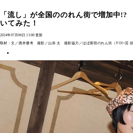
「流し」が全国ののれん街で増加中!?
いてみた！
2024年07月06日 13:00 更新
取材・文／酒井優考 撮影／山添 太 撮影協力／ほぼ新宿のれん街（YOI×芸 岩