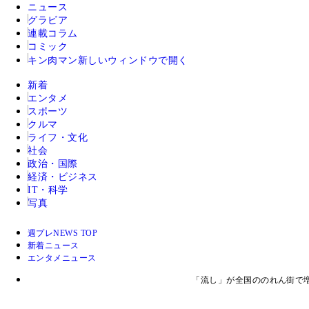
ニュース
グラビア
連載コラム
コミック
キン肉マン
新しいウィンドウで開く
新着
エンタメ
スポーツ
クルマ
ライフ・文化
社会
政治・国際
経済・ビジネス
IT・科学
写真
週プレNEWS TOP
新着ニュース
エンタメニュース
「流し」が全国ののれん街で