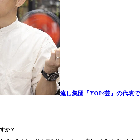
流し集団「YOI×芸」の代表
すか？