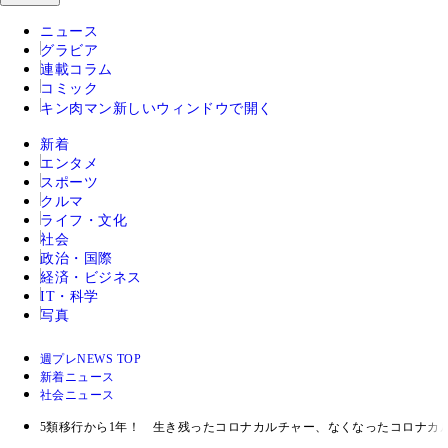
ニュース
グラビア
連載コラム
コミック
キン肉マン
新しいウィンドウで開く
新着
エンタメ
スポーツ
クルマ
ライフ・文化
社会
政治・国際
経済・ビジネス
IT・科学
写真
週プレNEWS TOP
新着ニュース
社会ニュース
5類移行から1年！ 生き残ったコロナカルチャー、なくなったコロナカ