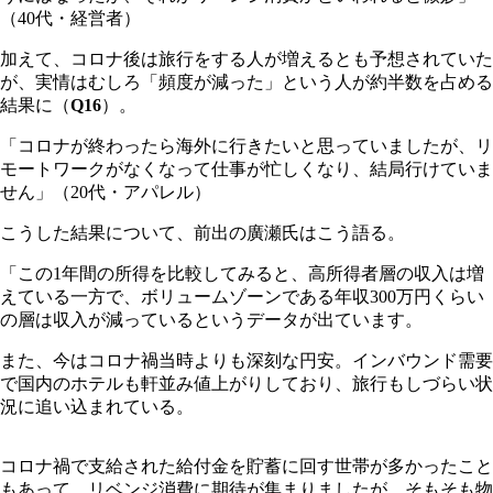
（40代・経営者）
加えて、コロナ後は旅行をする人が増えるとも予想されていた
が、実情はむしろ「頻度が減った」という人が約半数を占める
結果に（
Q16
）。
「コロナが終わったら海外に行きたいと思っていましたが、リ
モートワークがなくなって仕事が忙しくなり、結局行けていま
せん」（20代・アパレル）
こうした結果について、前出の廣瀬氏はこう語る。
「この1年間の所得を比較してみると、高所得者層の収入は増
えている一方で、ボリュームゾーンである年収300万円くらい
の層は収入が減っているというデータが出ています。
また、今はコロナ禍当時よりも深刻な円安。インバウンド需要
で国内のホテルも軒並み値上がりしており、旅行もしづらい状
況に追い込まれている。
コロナ禍で支給された給付金を貯蓄に回す世帯が多かったこと
もあって、リベンジ消費に期待が集まりましたが、そもそも物