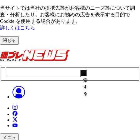
当サイトでは当社の提携先等がお客様のニーズ等について調
査・分析したり、お客様にお勧めの広告を表⽰する⽬的で
Cookie を使⽤する場合があります。
詳しくはこちら
閉じる
検
索
す
る
メニュ