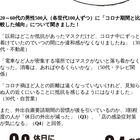
20～60代の男性500人（各世代100人ずつ）に「コロナ期間と比
較した傾向」について聞きました！
「以前はどこか抵抗があったマスクだけど、コロナ中にずっと
着けていたのでいつの間にか違和感がなくなりましたね」（30
代・不動産）
「電車など人が密集する場所ではマスクがないと落ち着かなく
なった。消毒は、あればやるくらいかな」（50代・テレビ関
係）
「コロナ禍ほど人との距離は遠くなっていないけれど、見知ら
ぬ人の近くにいることに抵抗を感じるようにはなりました」
（30代・自営業）
また、外出自粛要請期間の習慣が後を引いているのか、3割程
度の人が「休日の外出が減った」（
Q3
）、「店の感染症対策
が気になる」（
Q4
）と回答。