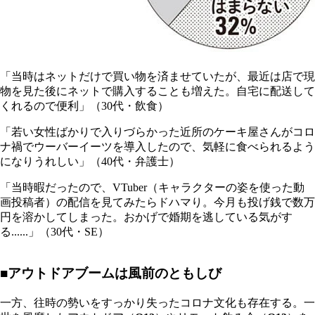
「当時はネットだけで買い物を済ませていたが、最近は店で現
物を見た後にネットで購入することも増えた。自宅に配送して
くれるので便利」（30代・飲食）
「若い女性ばかりで入りづらかった近所のケーキ屋さんがコロ
ナ禍でウーバーイーツを導入したので、気軽に食べられるよう
になりうれしい」（40代・弁護士）
「当時暇だったので、VTuber（キャラクターの姿を使った動
画投稿者）の配信を見てみたらドハマり。今月も投げ銭で数万
円を溶かしてしまった。おかげで婚期を逃している気がす
る......」（30代・SE）
■アウトドアブームは風前のともしび
一方、往時の勢いをすっかり失ったコロナ文化も存在する。一