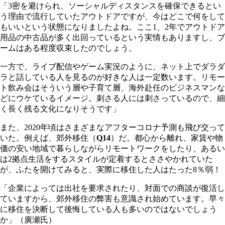
「3密を避けられ、ソーシャルディスタンスを確保できるとい
う理由で流行していたアウトドアですが、今はどこで何をして
もいいという状態になりましたよね。ここ1、2年でアウトドア
用品の中古品が多く出回っているという実情もありますし、ブ
ームはある程度収束したのでしょう。
一方で、ライブ配信やゲーム実況のように、ネット上でダラダ
ラと話している人を見るのが好きな人は一定数います。リモー
ト飲み会はそういう層や子育て層、海外赴任のビジネスマンな
どにウケているイメージ。刺さる人には刺さっているので、細
く長く残る文化になりそうです」
また、2020年頃はさまざまなアフターコロナ予測も飛び交って
いた。例えば、郊外移住（
Q14
）だ。都心から離れ、家賃や物
価の安い地域で暮らしながらリモートワークをしたり、あるい
は2拠点生活をするスタイルが定着するとささやかれていた
が、ふたを開けてみると、実際に移住した人はたった8％弱！
「企業によっては出社を要求されたり、対面での商談が復活し
ていますから、郊外移住の弊害も意識され始めています。早々
に移住を決断して後悔している人も多いのではないでしょう
か」（廣瀬氏）