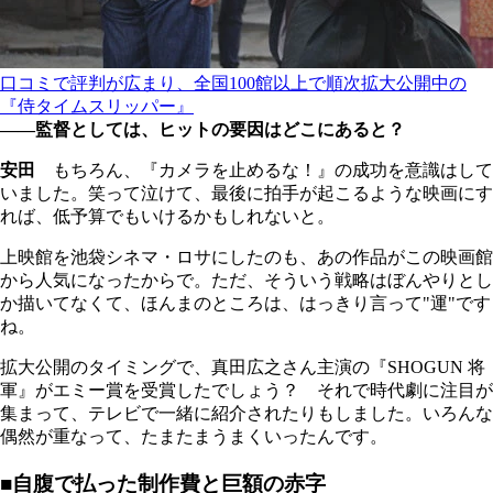
口コミで評判が広まり、全国100館以上で順次拡大公開中の
『侍タイムスリッパー』
――監督としては、ヒットの要因はどこにあると？
安田
もちろん、『カメラを止めるな！』の成功を意識はして
いました。笑って泣けて、最後に拍手が起こるような映画にす
れば、低予算でもいけるかもしれないと。
上映館を池袋シネマ・ロサにしたのも、あの作品がこの映画館
から人気になったからで。ただ、そういう戦略はぼんやりとし
か描いてなくて、ほんまのところは、はっきり言って"運"です
ね。
拡大公開のタイミングで、真田広之さん主演の『SHOGUN 将
軍』がエミー賞を受賞したでしょう？ それで時代劇に注目が
集まって、テレビで一緒に紹介されたりもしました。いろんな
偶然が重なって、たまたまうまくいったんです。
■自腹で払った制作費と巨額の赤字