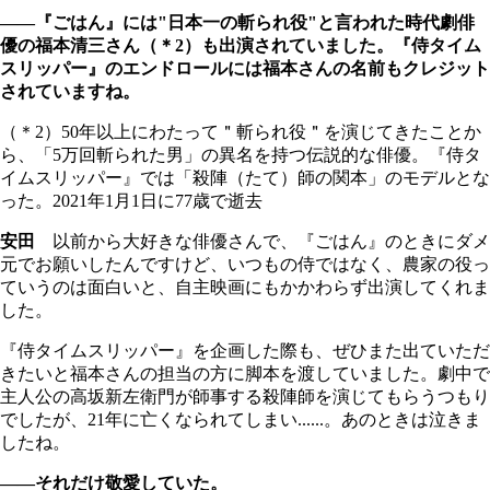
――『ごはん』には"日本一の斬られ役"と言われた時代劇俳
優の福本清三さん（＊2）も出演されていました。『侍タイム
スリッパー』のエンドロールには福本さんの名前もクレジット
されていますね。
（＊2）50年以上にわたって＂斬られ役＂を演じてきたことか
ら、「5万回斬られた男」の異名を持つ伝説的な俳優。『侍タ
イムスリッパー』では「殺陣（たて）師の関本」のモデルとな
った。2021年1月1日に77歳で逝去
安田
以前から大好きな俳優さんで、『ごはん』のときにダメ
元でお願いしたんですけど、いつもの侍ではなく、農家の役っ
ていうのは面白いと、自主映画にもかかわらず出演してくれま
した。
『侍タイムスリッパー』を企画した際も、ぜひまた出ていただ
きたいと福本さんの担当の方に脚本を渡していました。劇中で
主人公の高坂新左衛門が師事する殺陣師を演じてもらうつもり
でしたが、21年に亡くなられてしまい......。あのときは泣きま
したね。
――それだけ敬愛していた。