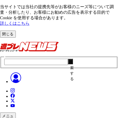
当サイトでは当社の提携先等がお客様のニーズ等について調
査・分析したり、お客様にお勧めの広告を表⽰する⽬的で
Cookie を使⽤する場合があります。
詳しくはこちら
閉じる
検
索
す
る
メニュ