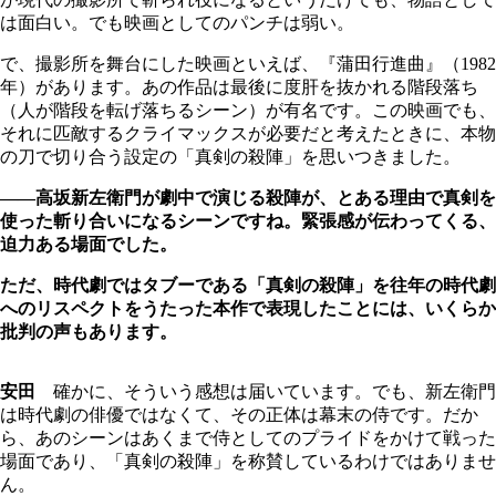
は面白い。でも映画としてのパンチは弱い。
で、撮影所を舞台にした映画といえば、『蒲田行進曲』（1982
年）があります。あの作品は最後に度肝を抜かれる階段落ち
（人が階段を転げ落ちるシーン）が有名です。この映画でも、
それに匹敵するクライマックスが必要だと考えたときに、本物
の刀で切り合う設定の「真剣の殺陣」を思いつきました。
――高坂新左衛門が劇中で演じる殺陣が、とある理由で真剣を
使った斬り合いになるシーンですね。緊張感が伝わってくる、
迫力ある場面でした。
ただ、時代劇ではタブーである「真剣の殺陣」を往年の時代劇
へのリスペクトをうたった本作で表現したことには、いくらか
批判の声もあります。
安田
確かに、そういう感想は届いています。でも、新左衛門
は時代劇の俳優ではなくて、その正体は幕末の侍です。だか
ら、あのシーンはあくまで侍としてのプライドをかけて戦った
場面であり、「真剣の殺陣」を称賛しているわけではありませ
ん。