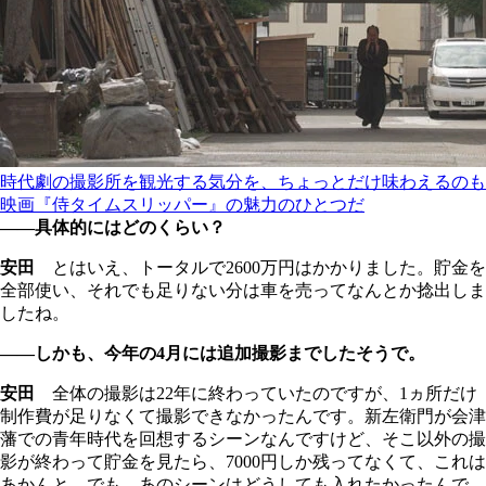
時代劇の撮影所を観光する気分を、ちょっとだけ味わえるのも
映画『侍タイムスリッパー』の魅力のひとつだ
――具体的にはどのくらい？
安田
とはいえ、トータルで2600万円はかかりました。貯金を
全部使い、それでも足りない分は車を売ってなんとか捻出しま
したね。
――しかも、今年の4月には追加撮影までしたそうで。
安田
全体の撮影は22年に終わっていたのですが、1ヵ所だけ
制作費が足りなくて撮影できなかったんです。新左衛門が会津
藩での青年時代を回想するシーンなんですけど、そこ以外の撮
影が終わって貯金を見たら、7000円しか残ってなくて、これは
あかんと。でも、あのシーンはどうしても入れたかったんで