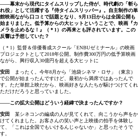
――幕末から現代にタイムスリップした侍が、時代劇の「斬ら
れ役」として活躍する『侍タイムスリッパー』。自主制作の単
館映画ながら口コミで話題となり、9月13日からは全国公開も
始まりました。低予算からの大ヒットということで、映画『カ
メラを止めるな！』（＊1）の再来とも評されています。この
反響は予想していた？
（＊1）監督＆俳優養成スクール「ENBUゼミナール」の映画
プロジェクトとして2018年公開。制作費300万円の低予算映画
ながら、興行収入30億円を超える大ヒットに
安田
まったく。今年8月から「池袋シネマ・ロサ」（東京）
で公開が始まったんですけど、最初から満席ではあったんで
す。ただ単館上映だから、映画好きな人たちが駆けつけてくれ
ただけだろうと思っていました。
――この拡大公開はどういう経緯で決まったんですか？
安田
某シネコンの編成の人が見てくれて、向こうから声をか
けてくれました。お客さんの笑い声と上映後の拍手を体験し
て、「これは全国でもいけるんじゃないか」と思ったそうで
す。