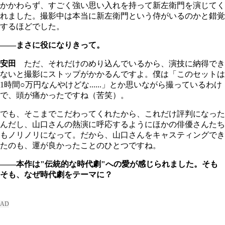
かかわらず、すごく強い思い入れを持って新左衛門を演じてく
れました。撮影中は本当に新左衛門という侍がいるのかと錯覚
するほどでした。
――まさに役になりきって。
安田
ただ、それだけのめり込んでいるから、演技に納得でき
ないと撮影にストップがかかるんですよ。僕は「このセットは
1時間○万円なんやけどな......」とか思いながら撮っているわけ
で、頭が痛かったですね（苦笑）。
でも、そこまでこだわってくれたから、これだけ評判になった
んだし、山口さんの熱演に呼応するようにほかの俳優さんたち
もノリノリになって。だから、山口さんをキャスティングでき
たのも、運が良かったことのひとつですね。
――本作は"伝統的な時代劇"への愛が感じられました。そも
そも、なぜ時代劇をテーマに？