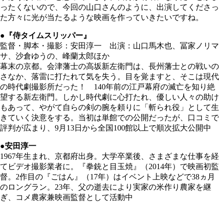
ったくないので、今回の山口さんのように、出演してくださっ
た方々に光が当たるような映画を作っていきたいですね。
●『侍タイムスリッパー』
監督・脚本・撮影：安田淳一 出演：山口馬木也、冨家ノリマ
サ、沙倉ゆうの、峰蘭太郎ほか
幕末の京都。会津藩士の高坂新左衛門は、長州藩士との戦いの
さなか、落雷に打たれて気を失う。目を覚ますと、そこは現代
の時代劇撮影所だった！ 140年前の江戸幕府の滅亡を知り絶
望する新左衛門。しかし時代劇に心打たれ、優しい人々の助け
もあって、やがて自らの剣の腕を頼りに「斬られ役」として生
きていく決意をする。当初は単館での公開だったが、口コミで
評判が広まり、9月13日から全国100館以上で順次拡大公開中
●安田淳一
1967年生まれ、京都府出身。大学卒業後、さまざまな仕事を経
てビデオ撮影業者に。『拳銃と目玉焼』（2014年）で映画初監
督。2作目の『ごはん』（17年）はイベント上映などで38ヵ月
のロングラン。23年、父の逝去により実家の米作り農家を継
ぎ、コメ農家兼映画監督として活動中