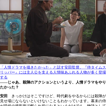
「人情ドラマを描きたかった」と話す安田監督。『侍タイムス
リッパー』には主人公を支える人情味あふれる人物が多く登場
する
――じゃあ、殺陣のアクションというより、人情ドラマをやり
たかった？
安田
きっかけはそこですけど、時代劇をやるからには殺陣が
見せ場にならないといけないこともわかっています。幕末の侍
が現代の撮影所で斬られ役になるというだけでも、物語として