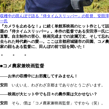
収穫中の田んぼで語る『侍タイムスリッパー』の監督、安田淳
一氏
『カメラを止めるな！』に続く単館系映画のヒット作として話
題の『侍タイムスリッパー』。本作の監督である安田淳一氏に
直撃。自主制作の苦心、映画完成までの波瀾万丈、そして忘れ
去られた時代劇への愛―。ここは京都府城陽市の田園、コメ農
家の顔もある監督に、田んぼの前で話を聞いた！
＊ ＊ ＊
■コメ農家兼映画監督
――お米の収穫中にお邪魔してすみません！
安田
いえいえ、わざわざ京都までありがとうございます。
――映画が大ヒット中でも日々の農作業は欠かせない？
安田
そら、僕は「コメ農家兼映画監督」ですから（笑）。