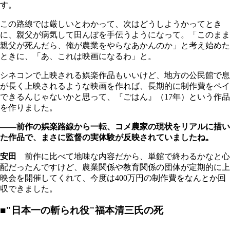
す。
この路線では厳しいとわかって、次はどうしようかってとき
に、親父が病気して田んぼを手伝うようになって。「このまま
親父が死んだら、俺が農業をやらなあかんのか」と考え始めた
ときに、「あ、これは映画になるわ」と。
シネコンで上映される娯楽作品もいいけど、地方の公民館で息
が長く上映されるような映画を作れば、長期的に制作費をペイ
できるんじゃないかと思って、『ごはん』（17年）という作品
を作りました。
――前作の娯楽路線から一転、コメ農家の現状をリアルに描い
た作品で、まさに監督の実体験が反映されていましたね。
安田
前作に比べて地味な内容だから、単館で終わるかなと心
配だったんですけど、農業関係や教育関係の団体が定期的に上
映会を開催してくれて、今度は400万円の制作費をなんとか回
収できました。
■"日本一の斬られ役"福本清三氏の死