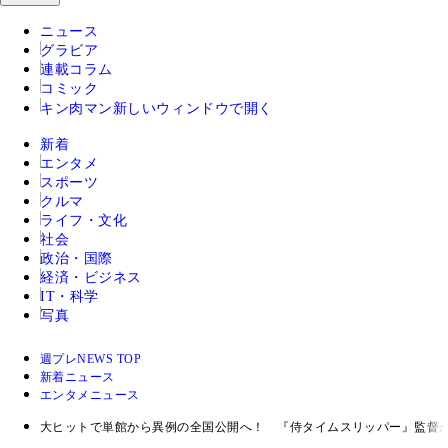
ニュース
グラビア
連載コラム
コミック
キン肉マン
新しいウィンドウで開く
新着
エンタメ
スポーツ
クルマ
ライフ・文化
社会
政治・国際
経済・ビジネス
IT・科学
写真
週プレNEWS TOP
新着ニュース
エンタメニュース
大ヒットで単館から異例の全国公開へ！ 『侍タイムスリッパー』監督