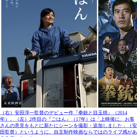
（右）安田淳一監督のデビュー作『拳銃と目玉焼』（2014
年）。（左）2作目の『ごはん』（17年）は「上映後に、お客
さんの意見をもとに新たにシーンを撮影・追加しました」（安
田監督）というように、自主制作映画ならではのライブ感があ