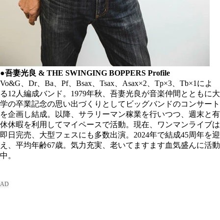
●吾妻光良 & THE SWINGING BOPPERS Profile
Vo&G、Dr、Ba、Pf、Bsax、Tsax、Asax×2、Tp×3、Tb×1によ
る12人編成バンド。1979年秋、吾妻光良が音楽仲間とともに大
学の卒業記念の思い出づくりとしてビッグバンドのコンサート
を企画し結成。以降、サラリーマン稼業を行いつつ、週末と有
休休暇を利用してマイペースで活動。現在、ワンマンライブは
即日完売、大型フェスにも多数出演。2024年で結成45周年を迎
え、平均年齢67歳。気力充実、老いてますます血気盛んに活動
中。