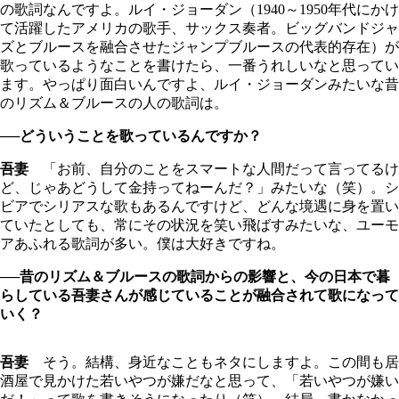
の歌詞なんですよ。ルイ・ジョーダン（1940～1950年代にかけ
て活躍したアメリカの歌手、サックス奏者。ビッグバンドジャ
ズとブルースを融合させたジャンプブルースの代表的存在）が
歌っているようなことを書けたら、一番うれしいなと思ってい
ます。やっぱり面白いんですよ、ルイ・ジョーダンみたいな昔
のリズム＆ブルースの人の歌詞は。
──どういうことを歌っているんですか？
吾妻
「お前、自分のことをスマートな人間だって言ってるけ
ど、じゃあどうして金持ってねーんだ？」みたいな（笑）。シ
ビアでシリアスな歌もあるんですけど、どんな境遇に身を置い
ていたとしても、常にその状況を笑い飛ばすみたいな、ユーモ
アあふれる歌詞が多い。僕は大好きですね。
──昔のリズム＆ブルースの歌詞からの影響と、今の日本で暮
らしている吾妻さんが感じていることが融合されて歌になって
いく？
吾妻
そう。結構、身近なこともネタにしますよ。この間も居
酒屋で見かけた若いやつが嫌だなと思って、「若いやつが嫌い