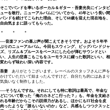
そこでバンドを率いるボーカル＆ギター・吾妻光良にインタビ
ューを敢行。ニューアルバムについてから、45年という長い間
バンドを続けてこられた理由、そして68歳を迎えた現在地を、
自由気ままに語ってもらった。
＊ ＊ ＊
──音楽ファンの喜ぶ声が聞こえてきそうです。およそ５年半
ぶりのニューアルバム。今回もスウィング、ビッグバンドジャ
ズ、リズム＆ブルースをベースにした心が弾むサウンドとい
い、人生の悲喜こもごもをユーモラスに綴った歌詞といい、相
変わらず味わい深い内容です。
吾妻
ありがとうございます。レーベルのスタッフさんに声を
かけていただいて始まったんですけど、自分たち的にはあまり
気負いなく制作しました。
──そうなんですね。それにしても特に歌詞は最高で、年金な
どについて歌った「俺のカネどこ行った？」も、年金を支給さ
れる年齢だからこその説得力があるし、ほかにもIT社会を皮
肉ったような「誰もいないのか」など、共感もしつつクスッと