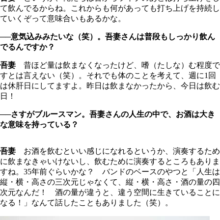
て飲んでるからね。これからも何があっても打ち上げを持続し
ていくぞって意味合いもあるかな。
──意気込みみたいな（笑）。吾妻さんは普段もしっかり飲ん
でるんですか？
吾妻
昔ほど量は飲まなくなったけど、嗜（たしな）む程度で
すとは言えない（笑）。それでも体のことを考えて、週に1回
は休肝日にしてますよ。昨日は飲まなかったから、今日は飲む
日！
──さすがブルースマン。吾妻さんの人生の中で、お酒は大き
な意味を持っている？
吾妻
お酒を飲むといい感じになれるというか、演奏するため
に飲まなきゃいけないし、飲むために演奏するところもありま
すね。35年前ぐらいかな？ バンドのベースのやつと「人生は
縦・横・高さの三次元じゃなくて、縦・横・高さ・酒の量の四
次元なんだ！ 酒の量が違うと、違う空間に生きていることに
なる！」なんて話したこともありました（笑）。