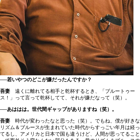
──若いやつのどこが嫌だったんですか？
吾妻
遠くに離れてる相手と乾杯するとき、「ブルートゥー
ス！」って言って乾杯してて、それが嫌だなって（笑）。
──あははは。世代間ギャップがありますね（笑）。
吾妻
時代が変わったなと思った（笑）。でもね、僕が好きな
リズム＆ブルースが生まれていた時代からすっごい年月は経っ
てるし、アメリカと日本で国も違うけど、人間が思ってること