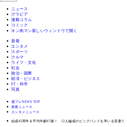
ニュース
グラビア
連載コラム
コミック
キン肉マン
新しいウィンドウで開く
新着
エンタメ
スポーツ
クルマ
ライフ・文化
社会
政治・国際
経済・ビジネス
IT・科学
写真
週プレNEWS TOP
新着ニュース
エンタメニュース
結成45周年＆平均年齢67歳！ 12人編成のビッグバンドを率いる吾妻