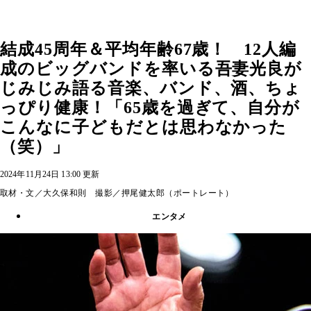
結成45周年＆平均年齢67歳！ 12人編
成のビッグバンドを率いる吾妻光良が
じみじみ語る音楽、バンド、酒、ちょ
っぴり健康！「65歳を過ぎて、自分が
こんなに子どもだとは思わなかった
（笑）」
2024年11月24日 13:00 更新
取材・文／大久保和則 撮影／押尾健太郎（ポートレート）
エンタメ