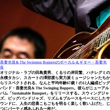
吾妻光良& The Swinging Boppersのボーカル＆ギター・吾妻光
良
オリジナル・ラブの田島貴男、くるりの岸田繁、ハナレグミの
永積タカシ、スカートの澤部渡ら実力派ミュージシャンたちか
らリスペクトされる、なんと平均年齢67歳！の12人編成ビッグ
バンド・吾妻光良& The Swinging Boppers。彼らがニューアル
バム「Sustainable Banquet」をリリースする。スウィングジャ
ズ、ビッグバンドジャズ、リズム＆ブルースをベースにしたサ
ウンドに、人生の悲喜こもごもを明るく楽しく歌い上げた、じ
つにパーティ感あふれる一枚だ。