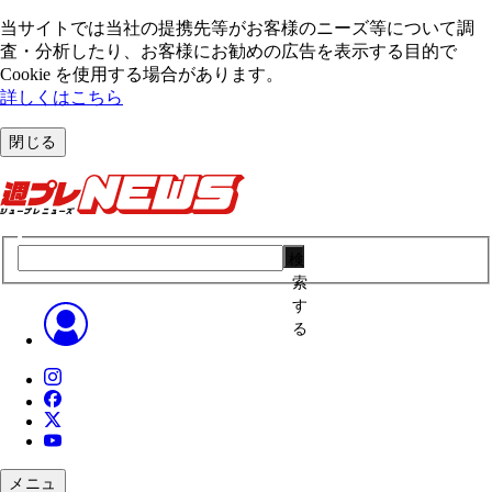
当サイトでは当社の提携先等がお客様のニーズ等について調
査・分析したり、お客様にお勧めの広告を表⽰する⽬的で
Cookie を使⽤する場合があります。
詳しくはこちら
閉じる
検
索
す
る
メニュ