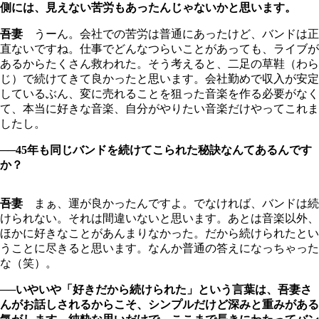
側には、見えない苦労もあったんじゃないかと思います。
吾妻
うーん。会社での苦労は普通にあったけど、バンドは正
直ないですね。仕事でどんなつらいことがあっても、ライブが
あるからたくさん救われた。そう考えると、二足の草鞋（わら
じ）で続けてきて良かったと思います。会社勤めで収入が安定
しているぶん、変に売れることを狙った音楽を作る必要がなく
て、本当に好きな音楽、自分がやりたい音楽だけやってこれま
したし。
──45年も同じバンドを続けてこられた秘訣なんてあるんです
か？
吾妻
まぁ、運が良かったんですよ。でなければ、バンドは続
けられない。それは間違いないと思います。あとは音楽以外、
ほかに好きなことがあんまりなかった。だから続けられたとい
うことに尽きると思います。なんか普通の答えになっちゃった
な（笑）。
──いやいや「好きだから続けられた」という言葉は、吾妻さ
んがお話しされるからこそ、シンプルだけど深みと重みがある