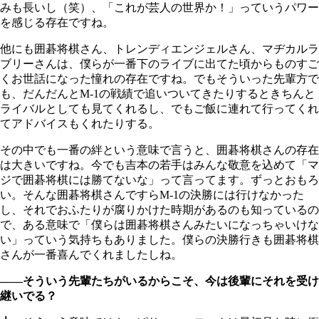
みも長いし（笑）、「これが芸人の世界か！」っていうパワー
を感じる存在ですね。
他にも囲碁将棋さん、トレンディエンジェルさん、マヂカルラ
ブリーさんは、僕らが一番下のライブに出てた頃からものすご
くお世話になった憧れの存在ですね。でもそういった先輩方で
も、だんだんとM-1の戦績で追いついてきたりするときちんと
ライバルとしても見てくれるし、でもご飯に連れて行ってくれ
てアドバイスもくれたりする。
その中でも一番の絆という意味で言うと、囲碁将棋さんの存在
は大きいですね。今でも吉本の若手はみんな敬意を込めて「マ
ジで囲碁将棋には勝てないな」って言ってます。ずっとおもろ
い。そんな囲碁将棋さんですらM-1の決勝には行けなかった
し、それでおふたりが腐りかけた時期があるのも知っているの
で、ある意味で「僕らは囲碁将棋さんみたいになっちゃいけな
い」っていう気持ちもありました。僕らの決勝行きも囲碁将棋
さんが一番喜んでくれましたしね。
――そういう先輩たちがいるからこそ、今は後輩にそれを受け
継いでる？