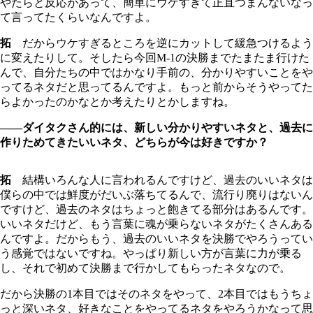
やたらと反応があって、簡単にウケすぎて正直つまんないなっ
て言ってたくらいなんですよ。
拓
だからウケすぎるところを逆にカットして緩急つけるよう
に変えたりして。そしたら今回M-1の決勝までたまたま行けた
んで、自分たちの中ではかなり手前の、分かりやすいことをや
ってるネタだと思ってるんですよ。もっと前からそうやってた
らよかったのかなとか考えたりとかしますね。
――ダイタクさん的には、新しい分かりやすいネタと、過去に
作りためてきたいいネタ、どちらが今は好きですか？
拓
結構いろんな人に言われるんですけど、過去のいいネタは
僕らの中では鮮度がだいぶ落ちてるんで、流行り廃りはないん
ですけど、過去のネタはちょっと飽きてる部分はあるんです。
いいネタだけど、もう言葉に魂が乗らないネタがたくさんある
んですよ。だからもう、過去のいいネタを決勝でやろうってい
う感覚ではないですね。やっぱり新しい方が言葉に力が乗る
し、それで初めて決勝まで行かしてもらったネタなので。
だから決勝の1本目ではそのネタをやって、2本目ではもうちょ
っと深いネタ、好きなことをやってるネタをやろうかなって思