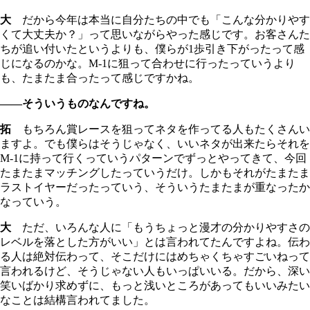
大
だから今年は本当に自分たちの中でも「こんな分かりやす
くて大丈夫か？」って思いながらやった感じです。お客さんた
ちが追い付いたというよりも、僕らが1歩引き下がったって感
じになるのかな。M-1に狙って合わせに行ったっていうより
も、たまたま合ったって感じですかね。
――そういうものなんですね。
拓
もちろん賞レースを狙ってネタを作ってる人もたくさんい
ますよ。でも僕らはそうじゃなく、いいネタが出来たらそれを
M-1に持って行くっていうパターンでずっとやってきて、今回
たまたまマッチングしたっていうだけ。しかもそれがたまたま
ラストイヤーだったっていう、そういうたまたまが重なったか
なっていう。
大
ただ、いろんな人に「もうちょっと漫才の分かりやすさの
レベルを落とした方がいい」とは言われてたんですよね。伝わ
る人は絶対伝わって、そこだけにはめちゃくちゃすごいねって
言われるけど、そうじゃない人もいっぱいいる。だから、深い
笑いばかり求めずに、もっと浅いところがあってもいいみたい
なことは結構言われてました。