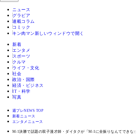
ニュース
グラビア
連載コラム
コミック
キン肉マン
新しいウィンドウで開く
新着
エンタメ
スポーツ
クルマ
ライフ・文化
社会
政治・国際
経済・ビジネス
IT・科学
写真
週プレNEWS TOP
新着ニュース
エンタメニュース
M-1決勝で話題の双子漫才師・ダイタクが「M-1に全振りなんてできな