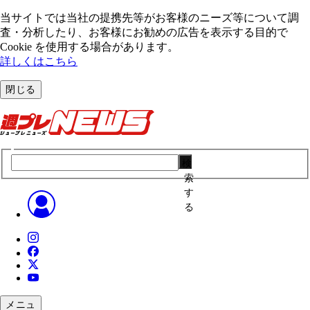
当サイトでは当社の提携先等がお客様のニーズ等について調
査・分析したり、お客様にお勧めの広告を表⽰する⽬的で
Cookie を使⽤する場合があります。
詳しくはこちら
閉じる
検
索
す
る
メニュ