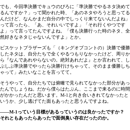
でも、今回準決勝でキュウのぴろに「準決勝でやるネタ決めて
るんですか？」って聞かれた時、「あのネタやろうと思ってる
んだけど、なんかまだ自分の中でしっくり来てないんだよね」
って言ったら、「あ、それいいですよ」「それ行くやつです
よ」って言ってたんですよね。「僕も決勝行った時のネタ、全
然好きなネタじゃないんですよ」とか。
ビスケットブラザーズも「（キングオブコントの）決勝で優勝
したネタは、自分たちで全くやるつもりなかったけど、周りか
ら『なんであれやらないの。絶対あれだよ』とか言われて、し
ぶしぶ準決勝でやったら決勝行けちゃって。そのまま優勝しち
ゃって」みたいなことを言ってて。
そうやって、自分たちでは俯瞰で見られてなかった部分があっ
たんでしょうね。だから僕らはたぶん、ここまで来るのに時間
がかかったんだと思います。M-1と向き合いきれてなかったと
いうか、少し逃げてた面もあったと思うんですよね。
――M-1っていう目標があるっていうのは良かったですか？
それともあったらあったで面倒臭い存在だったのか。