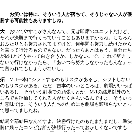
――お笑いは特に、そういう人が落ちて、そうじゃない人が優
勝する可能性もありますしね。
大
おいでやすこがさんなんて、元は即席のユニットだけど、
それが決勝まで行くっていうこともありますからね。もちろん
おふたりとも努力されてますけど、何年間も努力し続けたから
と言って行けるものでもない。だったらあとはもう、自分たち
がM-1とどうやって向き合うか、しかない。で、これで努力し
ないで行けなかったら、「あいつら努力しなかったもんな」っ
て言われてもしょうがないし。
拓
M-1一本にシフトするのもリスクがあるし、シフトしない
のもリスクがある。ただ、吉本のいいところは、劇場がいっぱ
いあるし、そういう劇場での頑張りとか、M-1の結果以外のと
ころでも評価してくれる人がたくさんいるんですよ。そういっ
た意味では、そういう人たちのためにも劇場も頑張らないとっ
て思ってましたね。
結局全部結果なんですよ。決勝行けたのもたまたまだし、準決
勝に残ったコンビは誰が決勝行ったっておかしくないですも