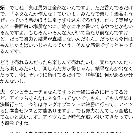
拓
でもね、実は男気は全然ないんですよ。ただ呑んでるだけ
で。「ネタなんか作んなくていいよ、みんなで楽しく酒呑もう
ぜ」っていう悪のほうに引きずり込んでるだけ。だって楽屋な
んて一番面白い場所なのに、静かにネタ書いてるやつとかもい
るんですよ。もちろんいろんな人がいて当たり前なんですけ
ど、だって努力と結果が直結しないんだもん。だったら今日は
呑んじゃえばいいじゃんっていう、そんな感覚でずっとやって
るんです。
どうせ売れるんだったら楽しんで売れたいし、売れないんだっ
たら楽しみたいし、楽しんだ方が得じゃん。結果なんか出なく
たって、今はそいつに負けてるだけで、10年後は何があるか分
かんないし。
大
ダンビラムーチョなんてずっと一緒に呑みに行ってるけ
ど、アイツらそんなにネタ作ってないですもん。でも去年M-1
決勝行って、今年はキングオブコントの決勝に行って。アイツ
らは本当センスと才能ありますよ。でも努力なんてもう全然し
てないと思います。アイツらこそ時代が追い付いてきたってい
う感覚ですね。