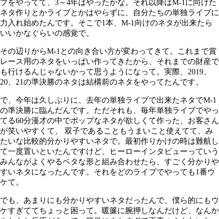
ブをやってて、3～4年はやったかな。それ以降はM-1に向けた
ネタ作りとかライブとかはやらずに、自分たちの単独ライブに
力入れ始めたんです。そこで1本、M-1向けのネタが出来たら
いいかなぐらいの感覚で。
その辺りからM-1との向き合い方が変わってきて。これまで賞
レース用のネタをいっぱい作ってきたから、それまでの財産で
も行けるんじゃないかって思うようになって。実際、2019、
20、21の準決勝のネタは結構前のネタをやってたんです。
で、今年は久しぶりに、去年の単独ライブで出来たネタでM-1
の準決勝に臨んだんです。ただそれも、毎年単独ライブでやっ
てる60分漫才の中でポップなネタが欲しくて作った、お客さん
が笑いやすくて、 双子であることもうまいこと使えてて、み
たいな比較的分かりやすいネタで。最初作りかけの時は難航し
て一度置いといたんですけど、ヒーローインタビューっていう
みんながよくやるベタな形と組み合わせたら、すごく分かりや
すいネタになったんです。それをどのライブでやっても1番ウ
ケて。
でも、あまりにも分かりやすいネタだったんで、僕ら的にもウ
ケすぎててちょっと困って。暖簾に腕押しなんだけど、なんか