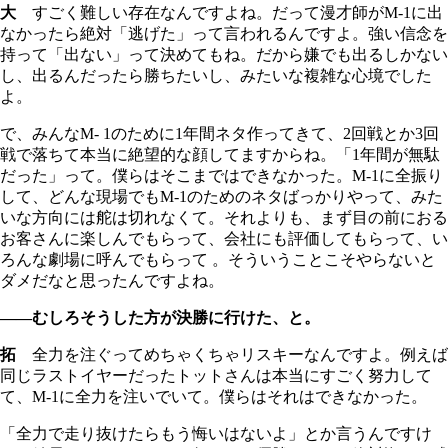
大
すごく難しい存在なんですよね。だって漫才師がM-1に出
なかったら絶対「逃げた」って言われるんですよ。強い信念を
持って「出ない」って決めてもね。だから嫌でも出るしかない
し、出るんだったら勝ちたいし、みたいな複雑な心境でした
よ。
で、みんなM- 1のために1年間ネタ作ってきて、2回戦とか3回
戦で落ちて本当に絶望的な顔してますからね。「1年間が無駄
だった」って。僕らはそこまではできなかった。M-1に全振り
して、どんな現場でもM-1のためのネタばっかりやって、みた
いな方向には舵は切れなくて。それよりも、まず目の前におる
お客さんに楽しんでもらって、会社にも評価してもらって、い
ろんな劇場に呼んでもらって 。そういうことこそやらないと
ダメだなと思ったんですよね。
――むしろそうした方が決勝に行けた、と。
拓
全力を注ぐってめちゃくちゃリスキーなんですよ。例えば
同じラストイヤーだったトットさんは本当にすごく努力して
て、M-1に全力を注いでいて。僕らはそれはできなかった。
「全力で走り抜けたらもう悔いはないよ」とか言うんですけ