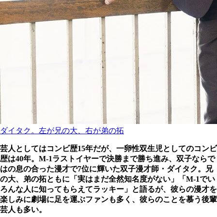
ダイタク。左が兄の大、右が弟の拓
芸人としてはコンビ歴15年だが、一卵性双生児としてのコンビ
歴は40年。M-1ラストイヤーで決勝まで勝ち進み、双子ならで
はの息の合った漫才で7位に輝いた双子漫才師・ダイタク。兄
の大、弟の拓ともに「実はまだ全然知名度がない」「M-1でい
ろんな人に知ってもらえてラッキー」と語るが、彼らの漫才を
楽しみに劇場に足を運ぶファンも多く、彼らのことを慕う後輩
芸人も多い。