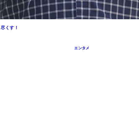
り尽くす！
エンタメ
バキ童）、上田ピーター 監修