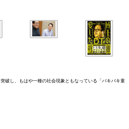
人を突破し、もはや一種の社会現象ともなっている「バキバキ童