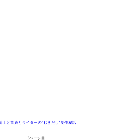
博士と童貞とライターの"むきだし"制作秘話
3ページ目