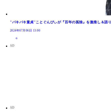
"バキバキ童貞"ことぐんぴぃが『百年の孤独』を激推し＆語
2024年07月06日 13:00
『博士の愛したDT』 谷口つばさ 著／ぐんぴぃ（