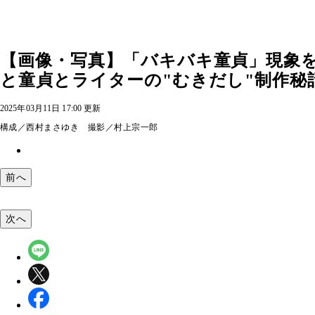
【画像・写真】「バキバキ童貞」現象を
と童貞とライターの"むきだし"制作秘話 
2025年03月11日 17:00 更新
構成／西村まさゆき 撮影／村上宗一郎
前へ
次へ