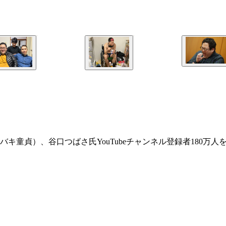
キ童貞）、谷口つばさ氏YouTubeチャンネル登録者180万