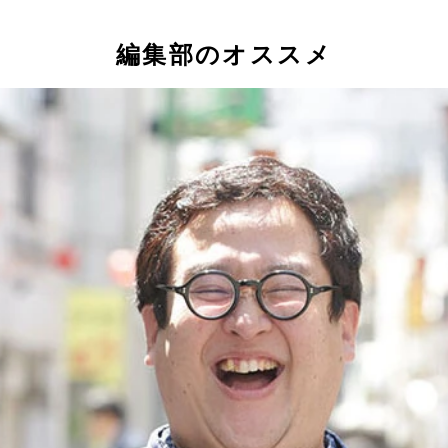
編集部のオススメ
ぃ氏（バキバキ童貞）、谷口つばさ氏
ショットガンで自分の頭を吹き飛ばすところが見たいんですよ
な友愛の情がともっていた
間と暮らしていた「キモシェアハウス」に滞在していたピータ
かがえる 写真提供／上田ピーター