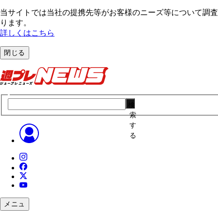
当サイトでは当社の提携先等がお客様のニーズ等について調査・
ります。
詳しくはこちら
閉じる
検
索
す
る
メニュ