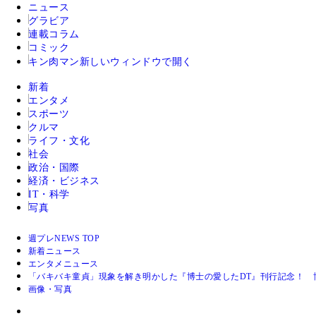
ニュース
グラビア
連載コラム
コミック
キン肉マン
新しいウィンドウで開く
新着
エンタメ
スポーツ
クルマ
ライフ・文化
社会
政治・国際
経済・ビジネス
IT・科学
写真
週プレNEWS TOP
新着ニュース
エンタメニュース
「バキバキ童貞」現象を解き明かした『博士の愛したDT』刊行記念！ 
画像・写真