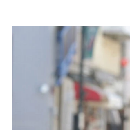
（左から）上田ピーター氏、春とヒコーキ・ぐんぴ
「ピーターはね、本当は孤独でおかしくなった僕が
そんな彼を見るピーター博士（右）の目には、温か
童貞の研究のため、21年当時ぐんぴぃ氏が芸人仲
滞在終盤にはすっかり環境になじんでいた様子がう
厚い 写真提供／上田ピーター