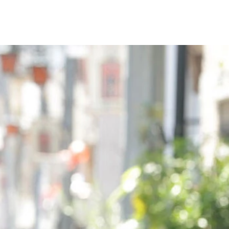
！」と冗談を飛ばすぐんぴぃ氏
ー博士。ぐんぴぃ氏の相方である土岡哲朗氏（写真中央）とも