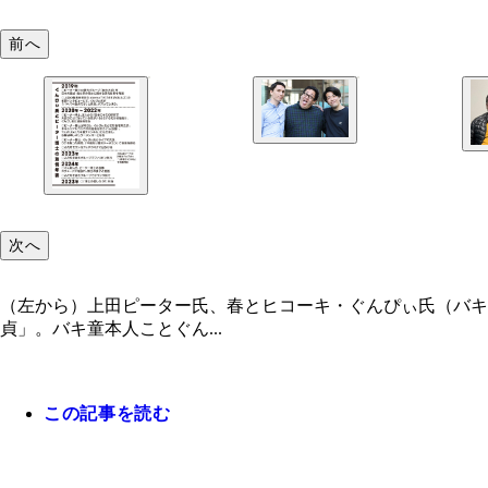
前へ
次へ
（左から）上田ピーター氏、春とヒコーキ・ぐんぴぃ氏（バキバ
貞」。バキ童本人ことぐん...
この記事を読む