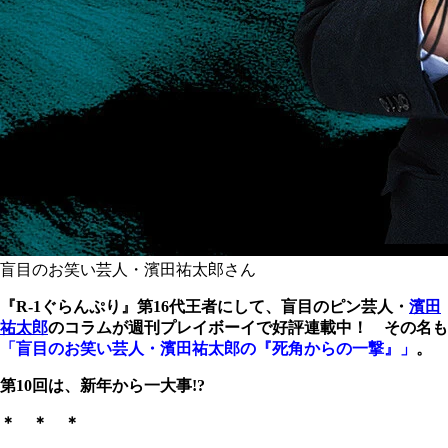
盲目のお笑い芸人・濱田祐太郎さん
『
R-1
ぐらんぷり』第
16
代王者にして、盲目のピン芸人・
濱田
祐太郎
のコラムが週刊プレイボーイで好評連載中！ その名も
「盲目のお笑い芸人・濱田祐太郎の『死角からの一撃』」
。
第10回は、新年から一大事!?
＊ ＊ ＊