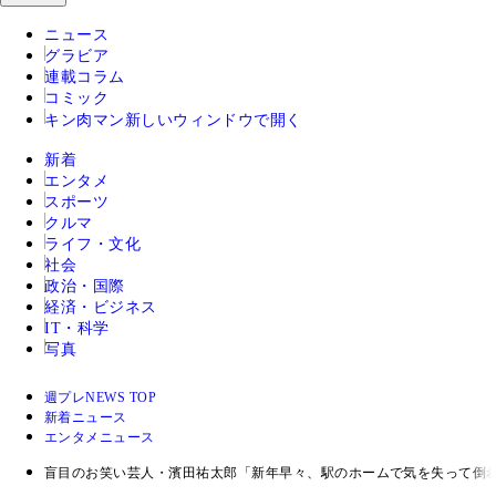
ニュース
グラビア
連載コラム
コミック
キン肉マン
新しいウィンドウで開く
新着
エンタメ
スポーツ
クルマ
ライフ・文化
社会
政治・国際
経済・ビジネス
IT・科学
写真
週プレNEWS TOP
新着ニュース
エンタメニュース
盲目のお笑い芸人・濱田祐太郎「新年早々、駅のホームで気を失って倒