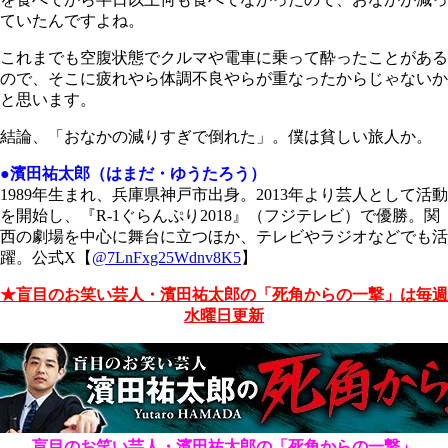
ていたんですよね。
これまでも空腹状態でクルマや電車に乗って酔ったことがある
ので、そこに疲れやら体調不良やらが重なったからじゃないか
と思います。
結論、「おなかの減りすぎで倒れた」。僕は貧しい旅人か。
●濱田祐太郎（はまだ・ゆうたろう）
1989
年生まれ、兵庫県神戸市出身。
2013
年より芸人として活動
を開始し、『
R-1
ぐらんぷり
2018
』（フジテレビ）で優勝。関
西の劇場を中心に舞台に立つほか、テレビやラジオなどでも活
躍。公式X【
@7LnFxg25Wdnv8K5
】
★盲目のお笑い芸人・濱田祐太郎の「死角からの一撃」は毎週
水曜日更新
盲目のお笑い芸人・濱田祐太郎の「死角からの一撃」