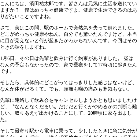
こんにちは、濱田祐太郎です。皆さんは元気に生活を送れてい
ますか？ 僕はめっちゃ健康ですよ。健康で生活できるのはあ
りがたいことですよね。
さて、実はこの間、駅のホームで突然気を失って倒れました。
どこがめっちゃ健康やねん。自分でも驚いたんですけど、本当
に目が見えないと何が起きたかわからないんです。今回はその
ときの話をしますね。
1月6日、その日は先輩と飲みに行く約束がありました。 昼は
なんの予定もなかったので、家で昼寝をして
17
時頃に起きたん
です。
そしたら、具体的にどこがってはっきりした感じはないけど、
なんか体がだるくて。でも、頭痛も喉の痛みも寒気もない。
先輩に連絡して飲み会をキャンセルしようかとも思いましたけ
ど、〝なんとなくだるい〟だけだと行くかやめるかの判断も難
しい。取りあえず出かけることにして、
20
時頃に家を出まし
た。
そして最寄り駅から電車に乗って、少ししたときに急に気分が