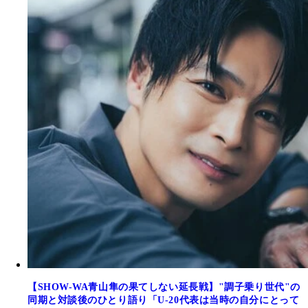
【SHOW-WA青山隼の果てしない延長戦】"調子乗り世代"の
同期と対談後のひとり語り「U-20代表は当時の自分にとって