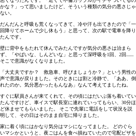
悪くなったんです。「近くで不倫カップルがイチャついてるの
かな？」って思いましたけど、そういう種類の気分の悪さじゃ
ない。
だんだんと呼吸も荒くなってきて、冷や汗も出てきたので「一
回降りてホームで少し休もう」と思って、次の駅で電車を降り
たんです。
壁に背中をもたれて休んでみたんですが気分の悪さは治まら
ず、「やばいな、しんどいな」と思って深呼吸を1回、2回
......
そこで意識がなくなりました。
「大丈夫ですか？ 救急車、呼びましょうか？」という男性の
声で意識が戻りました。そのときには割と冷静で、「ああ、倒
れたのか。気分悪かったもんなあ」なんて考えてましたね。
すぐに駅員さんが来てくれて、その頃にはだいぶ落ち着いてい
たんですけど、車イスで駅長室に連れていってもらい、
30
分ほ
ど休ませてもらいました。 そこで先輩に電話をして状況を説
明して、その日はそのまま自宅に帰りました。
家に着く頃にはかなり気分はマシになってました。 どのぐら
いマシかというと、夜ごはんを食べ損ねていたので宅配ピザを