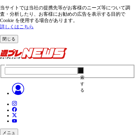
当サイトでは当社の提携先等がお客様のニーズ等について調
査・分析したり、お客様にお勧めの広告を表⽰する⽬的で
Cookie を使⽤する場合があります。
詳しくはこちら
閉じる
検
索
す
る
メニュ