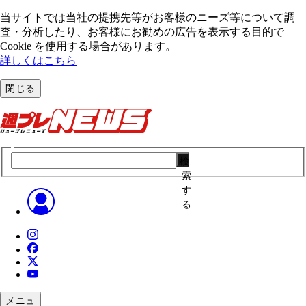
当サイトでは当社の提携先等がお客様のニーズ等について調
査・分析したり、お客様にお勧めの広告を表⽰する⽬的で
Cookie を使⽤する場合があります。
詳しくはこちら
閉じる
検
索
す
る
メニュ