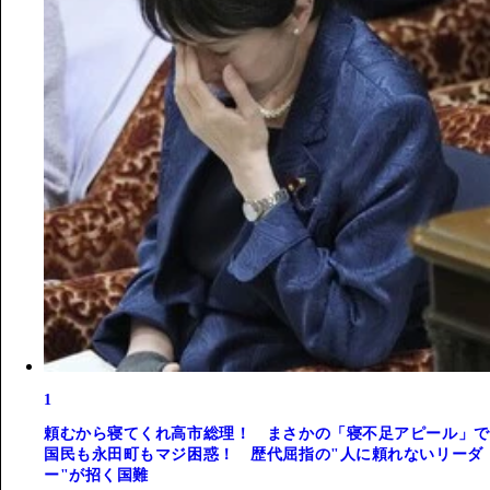
1
頼むから寝てくれ高市総理！ まさかの「寝不足アピール」で
国民も永田町もマジ困惑！ 歴代屈指の"人に頼れないリーダ
ー"が招く国難