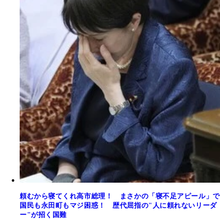
頼むから寝てくれ高市総理！ まさかの「寝不足アピール」で
国民も永田町もマジ困惑！ 歴代屈指の"人に頼れないリーダ
ー"が招く国難