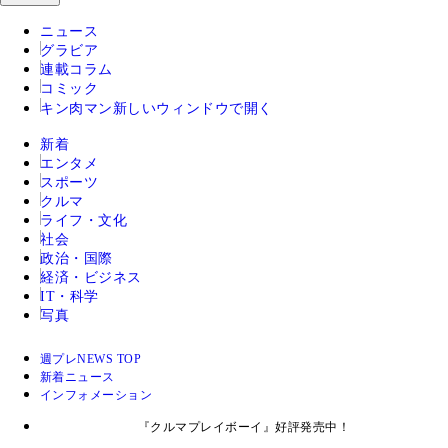
ニュース
グラビア
連載コラム
コミック
キン肉マン
新しいウィンドウで開く
新着
エンタメ
スポーツ
クルマ
ライフ・文化
社会
政治・国際
経済・ビジネス
IT・科学
写真
週プレNEWS TOP
新着ニュース
インフォメーション
『クルマプレイボーイ』好評発売中！