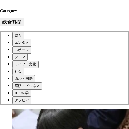
Category
総合
開/閉
総合
エンタメ
スポーツ
クルマ
ライフ・文化
社会
政治・国際
経済・ビジネス
IT・科学
グラビア