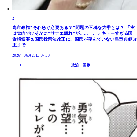
2
高市政権"それ急ぐ必要ある？"問題の不穏な力学とは？ 「実
は党内でひそかに"サナエ離れ"が......」。テキトーすぎる国
旗損壊罪＆国民投票法改正に、国民が望んでいない皇室典範改
正まで...
2026年06月28日 07:00
政治・国際