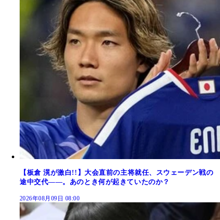
【板倉 滉が激白!!】大会直前の主将就任、スウェーデン戦の
途中交代――。あのとき何が起きていたのか？
2026年08月09日 08:00