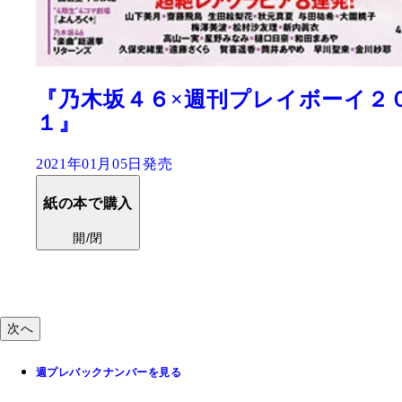
『２０２０下半期グラビア傑作選』
2020年12月28日発売
紙の本で購入
開/閉
電子版で購入
開/閉
次へ
週プレバックナンバーを見る