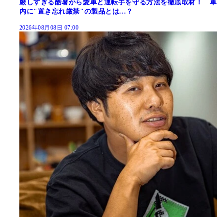
厳しすぎる酷暑から愛車と運転手を守る方法を徹底取材！ 車
内に"置き忘れ厳禁"の製品とは...？
2026年08月08日 07:00