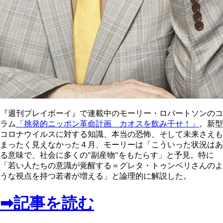
『週刊プレイボーイ』で連載中のモーリー・ロバートソンのコ
ラム
「挑発的ニッポン革命計画 カオスを飲み干せ！」
。新型
コロナウイルスに対する知識、本当の恐怖、そして未来さえも
まったく見えなかった４月、モーリーは「こういった状況はあ
る意味で、社会に多くの"副産物"をもたらす」と予見。特に
「若い人たちの意識が覚醒する＝グレタ・トゥンベリさんのよ
うな視点を持つ若者が増える」と論理的に解説した。
➡記事を読む