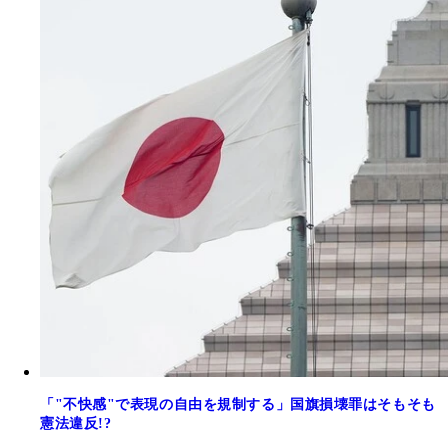
「"不快感"で表現の自由を規制する」国旗損壊罪はそもそも
憲法違反!?