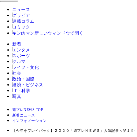
ニュース
グラビア
連載コラム
コミック
キン肉マン
新しいウィンドウで開く
新着
エンタメ
スポーツ
クルマ
ライフ・文化
社会
政治・国際
経済・ビジネス
IT・科学
写真
週プレNEWS TOP
新着ニュース
インフォメーション
【今年をプレイバック】２０２０「週プレＮＥＷＳ」人気記事＜第１５