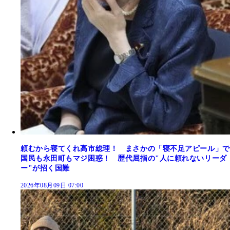
頼むから寝てくれ高市総理！ まさかの「寝不足アピール」で
国民も永田町もマジ困惑！ 歴代屈指の"人に頼れないリーダ
ー"が招く国難
2026年08月09日 07:00