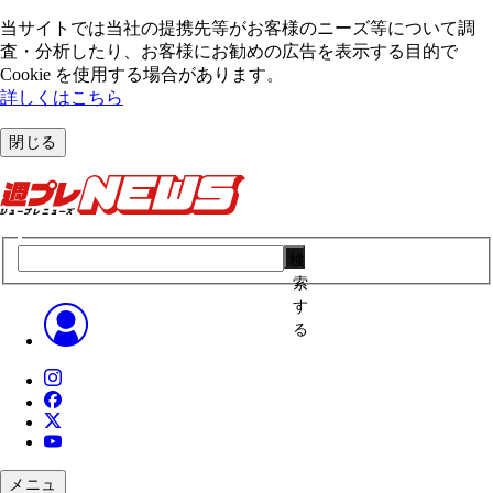
当サイトでは当社の提携先等がお客様のニーズ等について調
査・分析したり、お客様にお勧めの広告を表⽰する⽬的で
Cookie を使⽤する場合があります。
詳しくはこちら
閉じる
検
索
す
る
メニュ