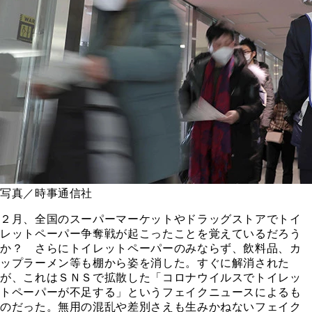
写真／時事通信社
２月、全国のスーパーマーケットやドラッグストアでトイ
レットペーパー争奪戦が起こったことを覚えているだろう
か？ さらにトイレットペーパーのみならず、飲料品、カ
ップラーメン等も棚から姿を消した。すぐに解消された
が、これはＳＮＳで拡散した「コロナウイルスでトイレッ
トペーパーが不足する」というフェイクニュースによるも
のだった。無用の混乱や差別さえも生みかねないフェイク