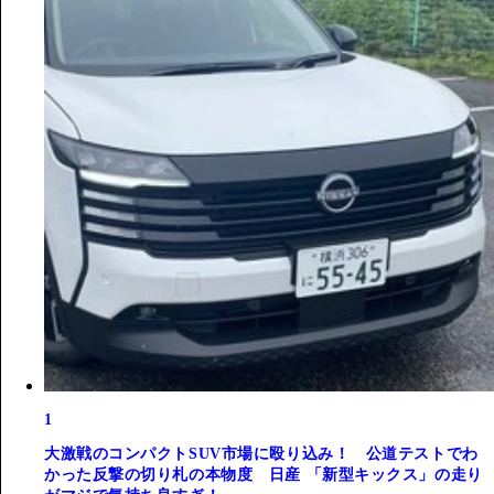
1
大激戦のコンパクトSUV市場に殴り込み！ 公道テストでわ
かった反撃の切り札の本物度 日産 「新型キックス」の走り