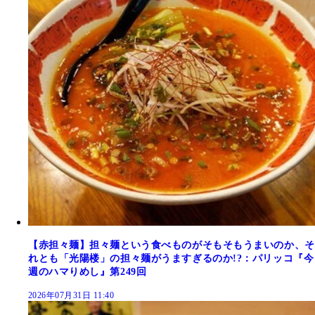
【赤担々麺】担々麺という食べものがそもそもうまいのか、そ
れとも「光陽楼」の担々麺がうますぎるのか!?：パリッコ『今
週のハマりめし』第249回
2026年07月31日 11:40