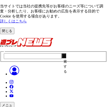
当サイトでは当社の提携先等がお客様のニーズ等について調
査・分析したり、お客様にお勧めの広告を表⽰する⽬的で
Cookie を使⽤する場合があります。
詳しくはこちら
閉じる
検
索
す
る
メニュ