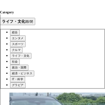
Category
ライフ・文化
開/閉
総合
エンタメ
スポーツ
クルマ
ライフ・文化
社会
政治・国際
経済・ビジネス
IT・科学
グラビア