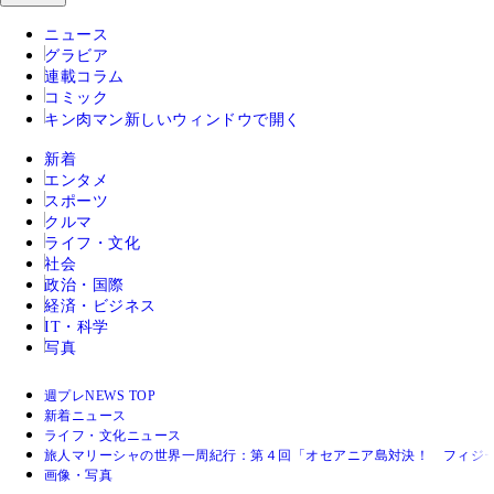
ニュース
グラビア
連載コラム
コミック
キン肉マン
新しいウィンドウで開く
新着
エンタメ
スポーツ
クルマ
ライフ・文化
社会
政治・国際
経済・ビジネス
IT・科学
写真
週プレNEWS TOP
新着ニュース
ライフ・文化ニュース
旅人マリーシャの世界一周紀行：第４回「オセアニア島対決！ フィジ
画像・写真