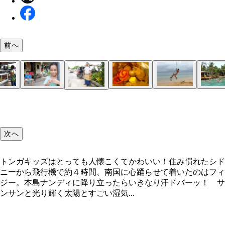
前へ
パンガイモツ島でターザンになりました。ヤシの木
トンガキッズはとっても人懐こくてかわいい！
路線バス。ドアも空きっぱでガタゴト揺れる感じは
喋りにはシャイだけど、写真にはポジティブな学生
行列の出来るスイーツ屋台
宿の隣に住む兄弟。鶏やブタも住んでいる
インド系屋台で大人気のスイーツ
ビーチで遊ぶトンガ姫様グループ
窓の外は容赦のないスコールが…
トンガの民族衣装。シャツに合わせてるところが妙
らさがってるけど、頭にココナッツが落ちてこない
園地の乗り物みたい
シャレ
配！
次へ
トンガキッズはとっても人懐こくてかわいい！住み慣れたシド
ニーから飛行機で約４時間、南国に心踊らせて着いたのはフィ
ジー。本島ナンディに降り立ったらいきなり汗ドバーッ！ サ
ンサンと光り輝く太陽とすごい湿気...