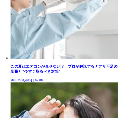
この夏はエアコンが直せない!? プロが解説するナフサ不足の
影響と"今すぐ取るべき対策"
2026年08月03日 07:00