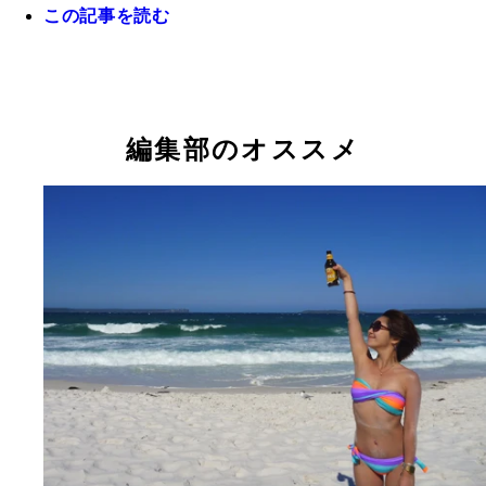
この記事を読む
宿のシェアメイトは島文化の勉強をしに来ていたド
人。さすがに長期滞在でのんびりし過ぎて、そろそ
編集部のオススメ
きたいと言っていた。にしても、この身長差！