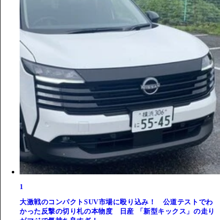
1
大激戦のコンパクトSUV市場に殴り込み！ 公道テストでわ
かった反撃の切り札の本物度 日産 「新型キックス」の走り