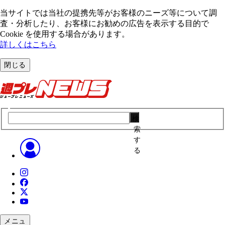
当サイトでは当社の提携先等がお客様のニーズ等について調
査・分析したり、お客様にお勧めの広告を表⽰する⽬的で
Cookie を使⽤する場合があります。
詳しくはこちら
閉じる
検
索
す
る
メニュ