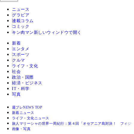
ニュース
グラビア
連載コラム
コミック
キン肉マン
新しいウィンドウで開く
新着
エンタメ
スポーツ
クルマ
ライフ・文化
社会
政治・国際
経済・ビジネス
IT・科学
写真
週プレNEWS TOP
新着ニュース
ライフ・文化ニュース
旅人マリーシャの世界一周紀行：第４回「オセアニア島対決！ フィジ
画像・写真