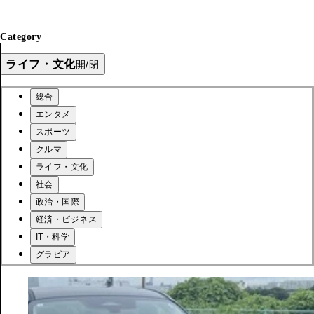
Category
ライフ・文化
開/閉
総合
エンタメ
スポーツ
クルマ
ライフ・文化
社会
政治・国際
経済・ビジネス
IT・科学
グラビア