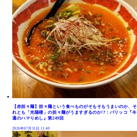
【赤担々麺】担々麺という食べものがそもそもうまいのか、そ
れとも「光陽楼」の担々麺がうますぎるのか!?：パリッコ『今
週のハマりめし』第249回
2026年07月31日 11:40