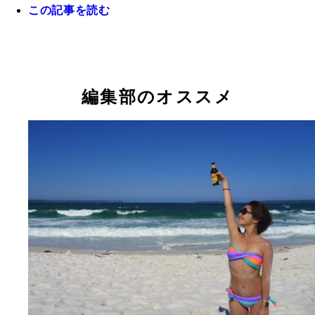
この記事を読む
宿のシェアメイトは島文化の勉強をしに来ていたド
人。さすがに長期滞在でのんびりし過ぎて、そろそ
編集部のオススメ
きたいと言っていた。にしても、この身長差！