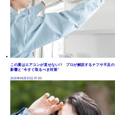
この夏はエアコンが直せない!? プロが解説するナフサ不足の
影響と"今すぐ取るべき対策"
2026年08月03日 07:00