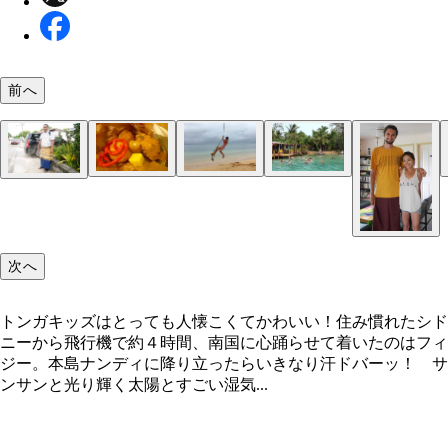
前へ
パンガイモツ島でターザンになりました。ヤシの木
トンガキッズはとっても人懐こくてかわいい！
路線バス。ドアも空きっぱでガタゴト揺れる感じは
喋りにはシャイだけど、写真にはポジティブな学生
行列の出来るスイーツ屋台
宿の隣に住む兄弟。鶏やブタも住んでいる
インド系屋台で大人気のスイーツ
ビーチで遊ぶトンガ姫様グループ
窓の外は容赦のないスコールが…
トンガの民族衣装。シャツに合わせてるところが妙
らさがってるけど、頭にココナッツが落ちてこない
園地の乗り物みたい
シャレ
配！
次へ
トンガキッズはとっても人懐こくてかわいい！住み慣れたシド
ニーから飛行機で約４時間、南国に心踊らせて着いたのはフィ
ジー。本島ナンディに降り立ったらいきなり汗ドバーッ！ サ
ンサンと光り輝く太陽とすごい湿気...