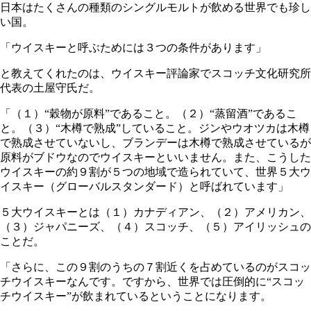
日本はたくさんの種類のシングルモルトが飲める世界でも珍し
い国。
「ウイスキーと呼ぶためには３つの条件があります」
と教えてくれたのは、ウイスキー評論家でスコッチ文化研究所
代表の土屋守氏だ。
「（１）“穀物が原料”であること。（２）“蒸留酒”であるこ
と。（３）“木樽で熟成”していること。ジンやウオツカは木樽
で熟成させていないし、ブランデーは木樽で熟成させているが
原料がブドウなのでウイスキーといいません。また、こうした
ウイスキーの約９割が５つの地域で造られていて、世界５大ウ
イスキー（グローバルスタンダード）と呼ばれています」
５大ウイスキーとは（１）カナディアン、（２）アメリカン、
（３）ジャパニーズ、（４）スコッチ、（５）アイリッシュの
ことだ。
「さらに、この９割のうちの７割近くを占めているのがスコッ
チウイスキーなんです。ですから、世界では圧倒的に“スコッ
チウイスキー”が飲まれているということになります。