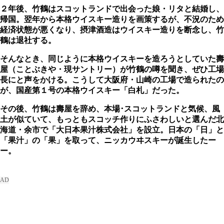
２年後、竹鶴はスコットランドで出会った娘・リタと結婚し、
帰国。翌年から本格ウイスキー造りを画策するが、不況のため
経済状態が悪くなり、摂津酒造はウイスキー造りを断念し、竹
鶴は退社する。
そんなとき、同じように本格ウイスキーを造ろうとしていた壽
屋（ことぶきや・現サントリー）が竹鶴の噂を聞き、ぜひ工場
長にと声をかける。こうして大阪府・山崎の工場で造られたの
が、国産第１号の本格ウイスキー「白札」だった。
その後、竹鶴は壽屋を辞め、本場･スコットランドと気候、風
土が似ていて、もっともスコッチ作りにふさわしいと選んだ北
海道・余市で「大日本果汁株式会社」を設立。日本の「日」と
「果汁」の「果」を取って、ニッカウヰスキーが誕生したー
ー。