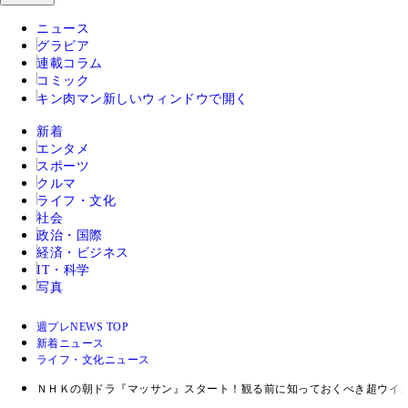
ニュース
グラビア
連載コラム
コミック
キン肉マン
新しいウィンドウで開く
新着
エンタメ
スポーツ
クルマ
ライフ・文化
社会
政治・国際
経済・ビジネス
IT・科学
写真
週プレNEWS TOP
新着ニュース
ライフ・文化ニュース
ＮＨＫの朝ドラ『マッサン』スタート！観る前に知っておくべき超ウイ