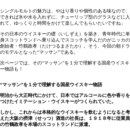
シングルモルトの魅力は、やはり香りや個性のある味なので、
できれば氷や水を入れずに、チューリップ型のグラスなどに入
れて、ゆっくりと時間をかけて楽しんでもらいたいですね」
その日本のウイスキーの礎（いしずえ）を築き、青年時代に単
身スコットランドへ乗り込んでスコッチを学んだのがニッカの
創始者・竹鶴政孝（たけつるまさたか）。そう、今回の朝ドラ
のモデルとなった“マッサン”である。
次ページでは、その“マッサン”を１分で理解する国産ウイスキ
ー物語も！
“マッサン”を１分で理解する国産ウイスキー物語
明治から大正時代にかけて、日本ではアルコールに色や香りを
つけたイミテーション・ウイスキーがつくられていた。
しかし、これからは本格的なウイスキーを飲むようになると考
えた大阪の摂津（せっつ）酒造の社長は、１９１８年に従業員
の竹鶴政孝を本場のスコットランドに派遣。