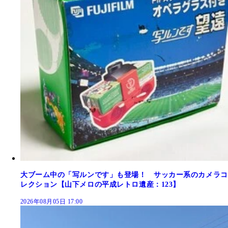
大ブーム中の「写ルンです」も登場！ サッカー系のカメラコ
レクション【山下メロの平成レトロ遺産：123】
2026年08月05日 17:00