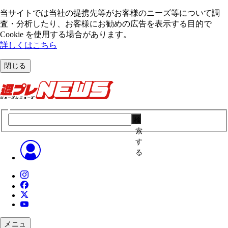
当サイトでは当社の提携先等がお客様のニーズ等について調
査・分析したり、お客様にお勧めの広告を表⽰する⽬的で
Cookie を使⽤する場合があります。
詳しくはこちら
閉じる
検
索
す
る
メニュ