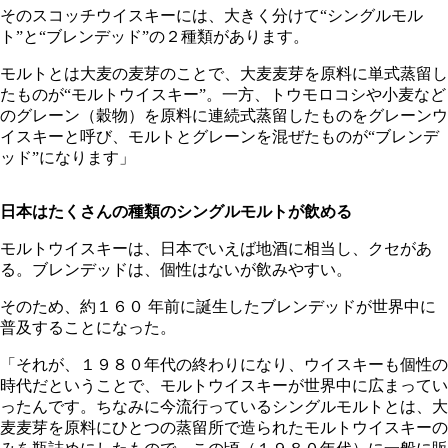
そのスコッチウイスキーには、大きく分けて“シングルモル
ト”と“ブレンデッド”の２種類があります。
モルトとは大麦の麦芽のことで、大麦麦芽を原料に単式蒸留し
たものが“モルトウイスキー”。一方、トウモロコシや小麦など
のグレーン（穀物）を原料に連続式蒸留したものをグレーンウ
イスキーと呼び、モルトとグレーンを混ぜたものが“ブレンデ
ッド”になります」
日本はたくさんの種類のシングルモルトが飲める
モルトウイスキーは、日本でいえば地酒に相当し、クセがあ
る。ブレンデッドは、個性はないが飲みやすい。
そのため、約１６０ 年前に誕生したブレンデッドが世界中に
普及することになった。
「それが、１９８０年代の終わりになり、ウイスキーも個性の
時代だということで、モルトウイスキーが世界中に広まってい
ったんです。ちなみに今流行っているシングルモルトとは、大
麦麦芽を原料にひとつの蒸留所で造られたモルトウイスキーの