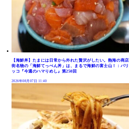
【海鮮丼】たまには日常から外れた贅沢がしたい。熱海の商店
街名物の「海鮮てっぺん丼」は、まるで海鮮の富士山！：パリ
ッコ『今週のハマりめし』第250回
2026年08月07日 11:40