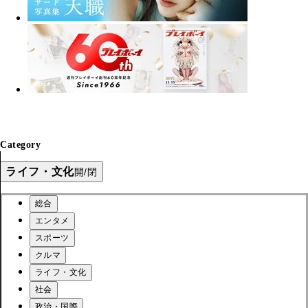
Category
ライフ・文化
開/閉
総合
エンタメ
スポーツ
クルマ
ライフ・文化
社会
政治・国際