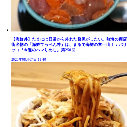
【海鮮丼】たまには日常から外れた贅沢がしたい。熱海の商店
街名物の「海鮮てっぺん丼」は、まるで海鮮の富士山！：パリ
ッコ『今週のハマりめし』第250回
2026年08月07日 11:40