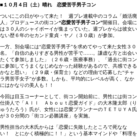
■１０月４日（土）晴れ
恋愛苦手男子コン
ついにこの日がやって来た！ 週プレ連載中のコラム「婚活廃
人」プロデュースの街コン
“恋愛苦手男子コン”
開催日。会場に
は３０人のシャイボーイが集まっていた。週プレからは彼女い
ない歴６年のセカンド童貞・ヤノ（３０歳）が参加。
一方、別会場には“恋愛苦手男子”を求めてやって来た女性３０
名。「自信のありすぎる男性が苦手で……。謙虚な方と出会い
たくて参加しました」（２６歳・医療事務）、「過去に街コン
に参加してうまくなじめなかった経験があるので、共感できる
かなと思い」（２９歳・保育士）などの理由で応募した“チャ
ラ男苦手女子”が多数。しかも、平均的にレベルが高く、なか
にはかなりの美人も！！
今回は目玉コーナーとして、街コン開始前に、男性には街コン
仕掛人で「Ａｌｌ Ａｂｏｕｔ恋愛ガイド」の大木隆太郎（り
ゅうたろう）氏が、女性には恋愛プランナーのＴＥＴＵＹＡ氏
が３０分間の「街コン必勝講座」を実施。
男性担当の大木氏からは「恋愛に失敗したところで死なな
い！ とにかく積極的に！！」という基本マインドや「料理を