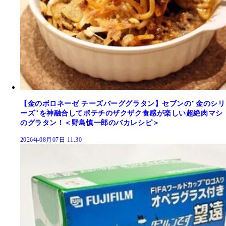
【金のボロネーゼ チーズバーググラタン】セブンの"金のシリ
ーズ"を神融合してポテチのザクザク食感が楽しい超絶肉マシ
のグラタン！＜野島慎一郎のバカレシピ＞
2026年08月07日 11:30