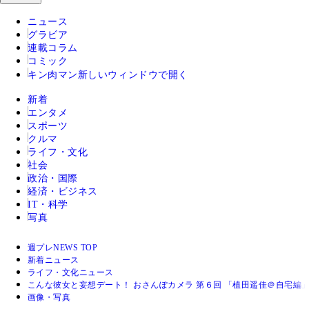
ニュース
グラビア
連載コラム
コミック
キン肉マン
新しいウィンドウで開く
新着
エンタメ
スポーツ
クルマ
ライフ・文化
社会
政治・国際
経済・ビジネス
IT・科学
写真
週プレNEWS TOP
新着ニュース
ライフ・文化ニュース
こんな彼女と妄想デート！ おさんぽカメラ 第６回 「植田遥佳＠自宅編
画像・写真