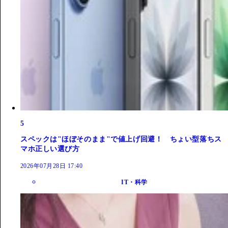
5
スペックは"ほぼそのまま"で値上げ回避！ ちょい型落ちス
マホ正しい選び方
2026年07月28日 17:40
IT・科学