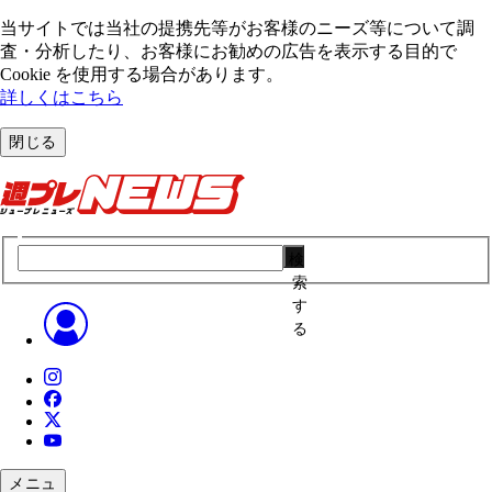
当サイトでは当社の提携先等がお客様のニーズ等について調
査・分析したり、お客様にお勧めの広告を表⽰する⽬的で
Cookie を使⽤する場合があります。
詳しくはこちら
閉じる
検
索
す
る
メニュ