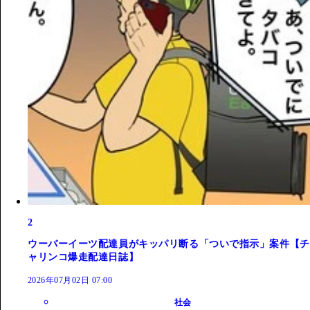
2
ウーバーイーツ配達員がキッパリ断る「ついで指示」案件【チ
ャリンコ爆走配達日誌】
2026年07月02日 07:00
社会