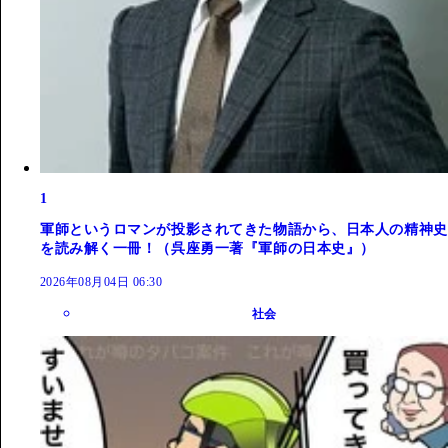
1
軍師というロマンが投影されてきた物語から、日本人の精神史
を読み解く一冊！（呉座勇一著『軍師の日本史』）
2026年08月04日 06:30
社会