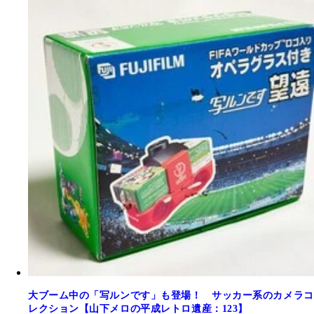
大ブーム中の「写ルンです」も登場！ サッカー系のカメラコ
レクション【山下メロの平成レトロ遺産：123】