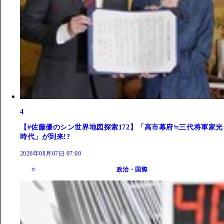
4
【#佐藤優のシン世界地図探索172】「高市幕府≒三代将軍家光
時代」が到来!?
2026年08月07日 07:00
政治・国際