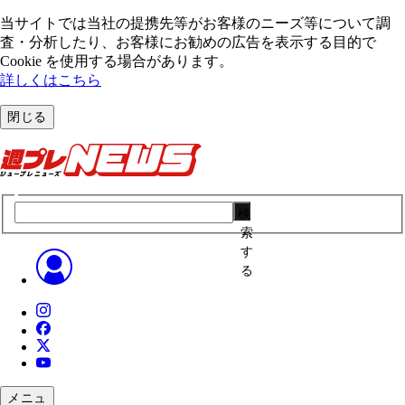
当サイトでは当社の提携先等がお客様のニーズ等について調
査・分析したり、お客様にお勧めの広告を表⽰する⽬的で
Cookie を使⽤する場合があります。
詳しくはこちら
閉じる
検
索
す
る
メニュ