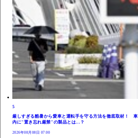
5
厳しすぎる酷暑から愛車と運転手を守る方法を徹底取材！ 車
内に"置き忘れ厳禁"の製品とは...？
2026年08月08日 07:00