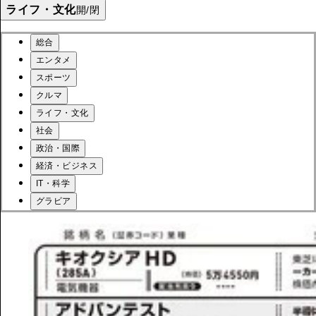
ライフ・文化
開/閉
総合
エンタメ
スポーツ
クルマ
ライフ・文化
社会
政治・国際
経済・ビジネス
IT・科学
グラビア