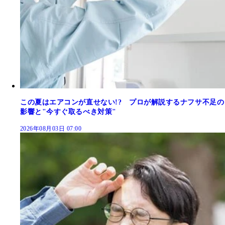
この夏はエアコンが直せない!? プロが解説するナフサ不足の
影響と"今すぐ取るべき対策"
2026年08月03日 07:00