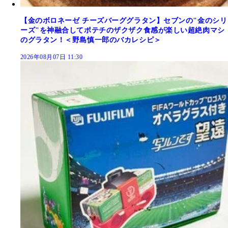
【金のボロネーゼ チーズバーググラタン】セブンの"金のシリ
ーズ"を神融合してポテチのザクザク食感が楽しい超絶肉マシ
のグラタン！＜野島慎一郎のバカレシピ＞
2026年08月07日 11:30