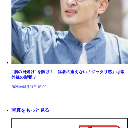
"脳の日焼け"を防げ！ 猛暑の癒えない「グッタリ感」は紫
外線の影響!?
2026年08月01日 08:00
写真をもっと見る