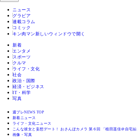
ニュース
グラビア
連載コラム
コミック
キン肉マン
新しいウィンドウで開く
新着
エンタメ
スポーツ
クルマ
ライフ・文化
社会
政治・国際
経済・ビジネス
IT・科学
写真
週プレNEWS TOP
新着ニュース
ライフ・文化ニュース
こんな彼女と妄想デート！ おさんぽカメラ 第６回 「植田遥佳＠自宅編
画像・写真