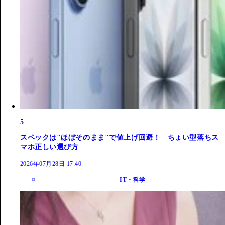
5
スペックは"ほぼそのまま"で値上げ回避！ ちょい型落ちス
マホ正しい選び方
2026年07月28日 17:40
IT・科学