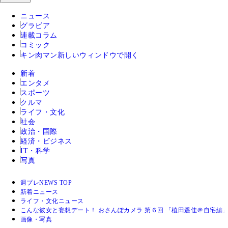
ニュース
グラビア
連載コラム
コミック
キン肉マン
新しいウィンドウで開く
新着
エンタメ
スポーツ
クルマ
ライフ・文化
社会
政治・国際
経済・ビジネス
IT・科学
写真
週プレNEWS TOP
新着ニュース
ライフ・文化ニュース
こんな彼女と妄想デート！ おさんぽカメラ 第６回 「植田遥佳＠自宅編
画像・写真