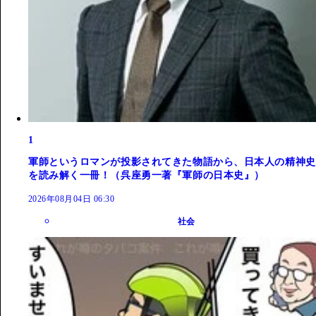
1
軍師というロマンが投影されてきた物語から、日本人の精神史
を読み解く一冊！（呉座勇一著『軍師の日本史』）
2026年08月04日 06:30
社会