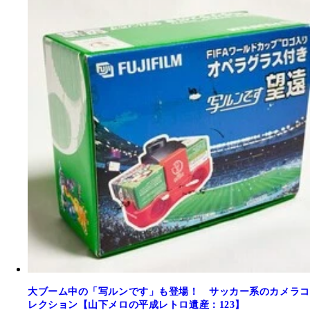
大ブーム中の「写ルンです」も登場！ サッカー系のカメラコ
レクション【山下メロの平成レトロ遺産：123】