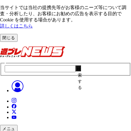
当サイトでは当社の提携先等がお客様のニーズ等について調
査・分析したり、お客様にお勧めの広告を表⽰する⽬的で
Cookie を使⽤する場合があります。
詳しくはこちら
閉じる
検
索
す
る
メニュ