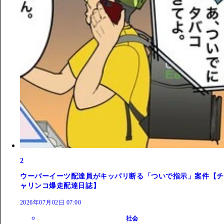
2
ウーバーイーツ配達員がキッパリ断る「ついで指示」案件【チ
ャリンコ爆走配達日誌】
2026年07月02日 07:00
社会