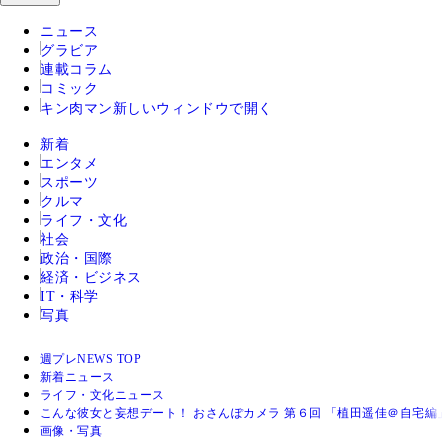
ニュース
グラビア
連載コラム
コミック
キン肉マン
新しいウィンドウで開く
新着
エンタメ
スポーツ
クルマ
ライフ・文化
社会
政治・国際
経済・ビジネス
IT・科学
写真
週プレNEWS TOP
新着ニュース
ライフ・文化ニュース
こんな彼女と妄想デート！ おさんぽカメラ 第６回 「植田遥佳＠自宅編
画像・写真