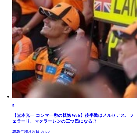
5
【堂本光一 コンマ一秒の恍惚Web】後半戦はメルセデス、フ
ェラーリ、マクラーレンの三つ巴になる!?
2026年08月07日 08:00