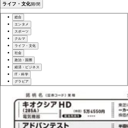
ライフ・文化
開/閉
総合
エンタメ
スポーツ
クルマ
ライフ・文化
社会
政治・国際
経済・ビジネス
IT・科学
グラビア