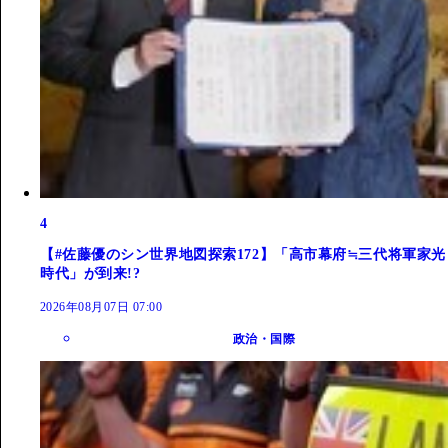
4
【#佐藤優のシン世界地図探索172】「高市幕府≒三代将軍家光
時代」が到来!?
2026年08月07日 07:00
政治・国際