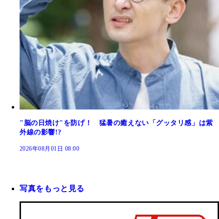
"脳の日焼け"を防げ！ 猛暑の癒えない「グッタリ感」は紫
外線の影響!?
2026年08月01日 08:00
写真をもっと見る