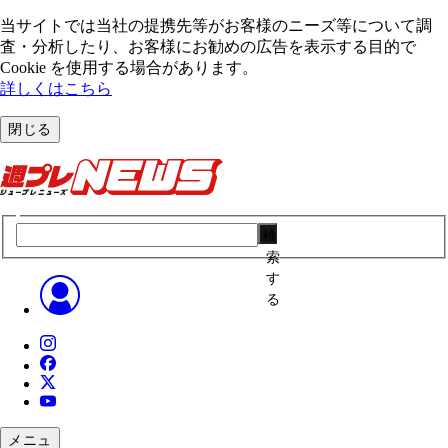
当サイトでは当社の提携先等がお客様のニーズ等について調
査・分析したり、お客様にお勧めの広告を表⽰する⽬的で
Cookie を使⽤する場合があります。
詳しくはこちら
閉じる
検
索
す
る
メニュ