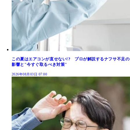
この夏はエアコンが直せない!? プロが解説するナフサ不足の
影響と"今すぐ取るべき対策"
2026年08月03日 07:00