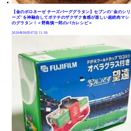
【金のボロネーゼ チーズバーググラタン】セブンの"金のシリ
ーズ"を神融合してポテチのザクザク食感が楽しい超絶肉マシ
のグラタン！＜野島慎一郎のバカレシピ＞
2026年08月07日 11:30