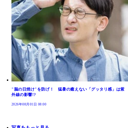
"脳の日焼け"を防げ！ 猛暑の癒えない「グッタリ感」は紫
外線の影響!?
2026年08月01日 08:00
写真をもっと見る