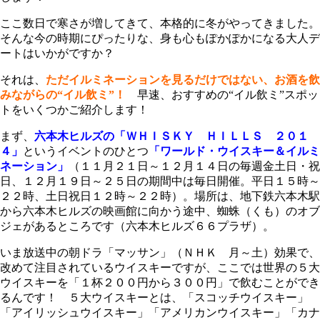
ここ数日で寒さが増してきて、本格的に冬がやってきました。
そんな今の時期にぴったりな、身も心もぽかぽかになる大人デ
ートはいかがですか？
それは、
ただイルミネーションを見るだけではない、お酒を飲
みながらの“イル飲ミ”！
早速、おすすめの“イル飲ミ”スポッ
トをいくつかご紹介します！
まず、
六本木ヒルズの「ＷＨＩＳＫＹ ＨＩＬＬＳ ２０１
４」
というイベントのひとつ
「ワールド・ウイスキー＆イルミ
ネーション」
（１１月２１日～１２月１４日の毎週金土日・祝
日、１２月１９日～２５日の期間中は毎日開催。平日１５時～
２２時、土日祝日１２時～２２時）。場所は、地下鉄六本木駅
から六本木ヒルズの映画館に向かう途中、蜘蛛（くも）のオブ
ジェがあるところです（六本木ヒルズ６６プラザ）。
いま放送中の朝ドラ「マッサン」（ＮＨＫ 月～土）効果で、
改めて注目されているウイスキーですが、ここでは世界の５大
ウイスキーを「１杯２００円から３００円」で飲むことができ
るんです！ ５大ウイスキーとは、「スコッチウイスキー」
「アイリッシュウイスキー」「アメリカンウイスキー」「カナ