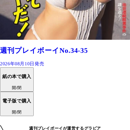
週刊プレイボーイNo.34-35
2026年08月10日発売
紙の本で購入
開/閉
電子版で購入
開/閉
週刊プレイボーイが運営するグラビア