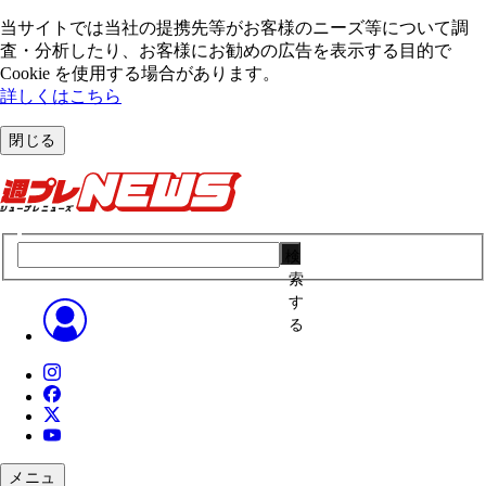
当サイトでは当社の提携先等がお客様のニーズ等について調
査・分析したり、お客様にお勧めの広告を表⽰する⽬的で
Cookie を使⽤する場合があります。
詳しくはこちら
閉じる
検
索
す
る
メニュ