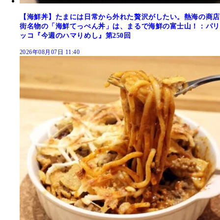
【海鮮丼】たまには日常から外れた贅沢がしたい。熱海の商店
街名物の「海鮮てっぺん丼」は、まるで海鮮の富士山！：パリ
ッコ『今週のハマりめし』第250回
2026年08月07日 11:40