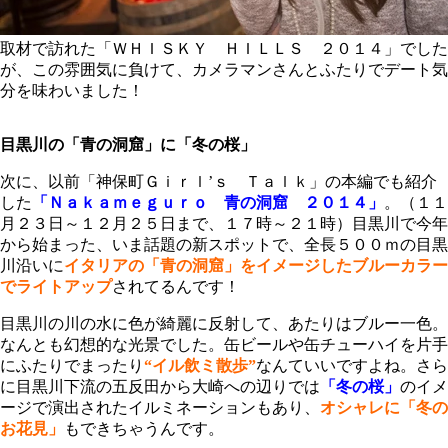
取材で訪れた「ＷＨＩＳＫＹ ＨＩＬＬＳ ２０１４」でした
が、この雰囲気に負けて、カメラマンさんとふたりでデート気
分を味わいました！
目黒川の「青の洞窟」に「冬の桜」
次に、以前「神保町Ｇｉｒｌ’ｓ Ｔａｌｋ」の本編でも紹介
した
「Ｎａｋａｍｅｇｕｒｏ 青の洞窟 ２０１４」
。（１１
月２３日～１２月２５日まで、１７時～２１時）目黒川で今年
から始まった、いま話題の新スポットで、全長５００ｍの目黒
川沿いに
イタリアの「青の洞窟」をイメージしたブルーカラー
でライトアップ
されてるんです！
目黒川の川の水に色が綺麗に反射して、あたりはブルー一色。
なんとも幻想的な光景でした。缶ビールや缶チューハイを片手
にふたりでまったり
“イル飲ミ散歩”
なんていいですよね。さら
に目黒川下流の五反田から大崎への辺りでは
「冬の桜」
のイメ
ージで演出されたイルミネーション
もあり、
オシャレに「冬の
お花見」
もできちゃうんです。