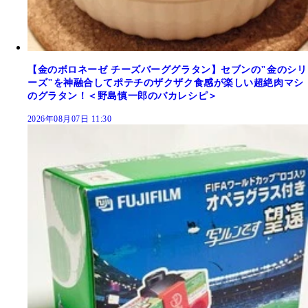
【金のボロネーゼ チーズバーググラタン】セブンの"金のシリ
ーズ"を神融合してポテチのザクザク食感が楽しい超絶肉マシ
のグラタン！＜野島慎一郎のバカレシピ＞
2026年08月07日 11:30