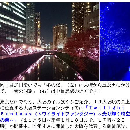
同じ目黒川沿いでも「冬の桜」（左）は大崎から五反田にかけ
て、「青の洞窟」（右）は中目黒駅の近くです！
東京だけでなく、大阪のイル飲ミもご紹介。ＪＲ大阪駅の真上
に位置する大阪ステーションシティでは
「Ｔｗｉｌｉｇｈｔ
Ｆａｎｔａｓｙ（トワイライトファンタジー）～光り輝く時空
の海～」
（１１月５日～来年１月１８日まで、１７時～２３
時）が開催中。昨年４月に開業した大阪を代表する商業施設、