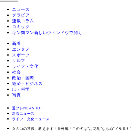
ニュース
グラビア
連載コラム
コミック
キン肉マン
新しいウィンドウで開く
新着
エンタメ
スポーツ
クルマ
ライフ・文化
社会
政治・国際
経済・ビジネス
IT・科学
写真
週プレNEWS TOP
新着ニュース
ライフ・文化ニュース
女のコの常識、教えます！番外編「この冬は“お花見”ならぬ“イル飲ミ”