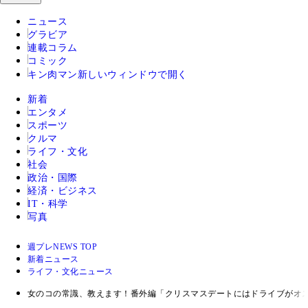
ニュース
グラビア
連載コラム
コミック
キン肉マン
新しいウィンドウで開く
新着
エンタメ
スポーツ
クルマ
ライフ・文化
社会
政治・国際
経済・ビジネス
IT・科学
写真
週プレNEWS TOP
新着ニュース
ライフ・文化ニュース
女のコの常識、教えます！番外編「クリスマスデートにはドライブがオス