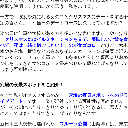
やまですが、実際のところ独り身の人にとってはほんっっとに
憂鬱な時期ですよね。かく言う、私も…（笑）。
一方で、彼女や気になる女のコとクリスマスにデートをする予
定の皆さん。もう当日のデートコースは決まっていますか？
次の日に仕事や学校がある方も多いとは思いますが、やっぱり
「クリスマスにはイルミネーションを見て、美味しいご飯を食
べて、夜は一緒に過ごしたい！」のが女ゴコロ
。だけど、六本
木やお台場、横浜などの有名なイルミネーションは確実に混ん
でいるので、せっかく高いヒールを履いたりして普段よりおめ
かしをしてきた女のコが、人混みのせいで疲れてげんなりして
しまう可能性が……。
穴場の夜景スポットをご紹介！
そこで私がオススメするのが、
「穴場の夜景スポットへのドラ
イブデート」
です！ 道が混雑している可能性は否めません
が、その間にふたりっきりでゆっくり話ができるし、恋人たち
にとってはまったりできて、ぴったりなんです。
新日本三大夜景に選ばれた、
フルーツ公園
（山梨県）は、東京