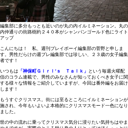
編集部に多分もっとも近いのが丸の内イルミネーション。丸の
内仲通りの街路樹約２４０本がシャンパンゴールド色にライト
アップ
こんにちは！ 私、週刊プレイボーイ編集部の菅野と申しま
す。男性だらけの週プレ編集部では珍しい、２３歳の女子編集
者です！
いつもは
「神保町Ｇｉｒｌ’ｓ Ｔａｌｋ」
という毎週火曜配
信のコラム連載で、男性のみなさんが知っておくべき女子に関
する様々な情報をご紹介していますが、今回は番外編をお届け
します！
もうすぐクリスマス。街には至るところにイルミネーションが
施され、今年もいよいよ本格的にクリスマスモード一色になり
ました。
世の中の流れに乗ってクリスマス気分に浸りたい気持ちはやま