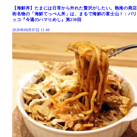
【海鮮丼】たまには日常から外れた贅沢がしたい。熱海の商店
街名物の「海鮮てっぺん丼」は、まるで海鮮の富士山！：パリ
ッコ『今週のハマりめし』第250回
2026年08月07日 11:40