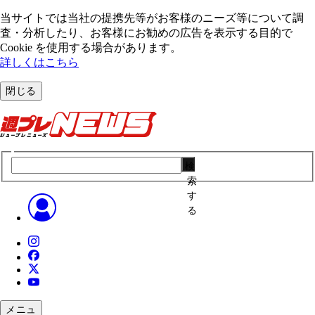
当サイトでは当社の提携先等がお客様のニーズ等について調
査・分析したり、お客様にお勧めの広告を表⽰する⽬的で
Cookie を使⽤する場合があります。
詳しくはこちら
閉じる
検
索
す
る
メニュ