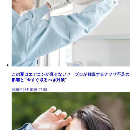
この夏はエアコンが直せない!? プロが解説するナフサ不足の
影響と"今すぐ取るべき対策"
2026年08月03日 07:00