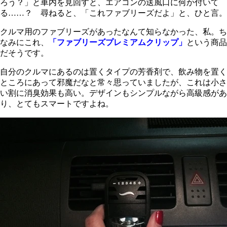
ろう？」と車内を見回すと、エアコンの送風口に何か付いて
る……？ 尋ねると、「これファブリーズだよ」と、ひと言。
クルマ用のファブリーズがあったなんて知らなかった、私。ち
なみにこれ、
「ファブリーズプレミアムクリップ」
という商品
だそうです。
自分のクルマにあるのは置くタイプの芳香剤で、飲み物を置く
ところにあって邪魔だなと常々思っていましたが、これは小さ
い割に消臭効果も高い。デザインもシンプルながら高級感があ
り、とてもスマートですよね。