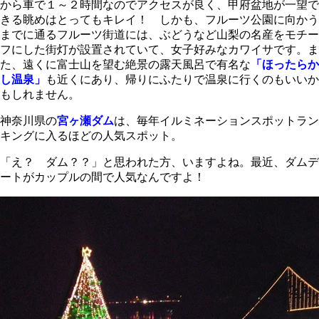
から車で１～２時間なのでアクセスが良く、甲府盆地が一望で
きる眺めはとってもキレイ！ しかも、フルーツ公園に向かう
までに通るフルーツ街道には、ぶどうなど山梨の名産をモチー
フにした街灯が設置されていて、女子好みなカワイサです。ま
た、遠くに富士山を望む絶景の露天風呂で有名な
「ほったらか
し温泉」
も近くにあり、帰りにふたりで温泉に行くのもいいか
もしれません。
神奈川県の
宮ヶ瀬ダム
は、毎年イルミネーションスポットラン
キングに入るほどの人気スポット。
「え？ ダム？？」と思われた方、いますよね。最近、ダムデ
ートがカップルの間で人気なんですよ！