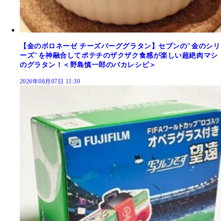
【金のボロネーゼ チーズバーググラタン】セブンの"金のシリ
ーズ"を神融合してポテチのザクザク食感が楽しい超絶肉マシ
のグラタン！＜野島慎一郎のバカレシピ＞
2026年08月07日 11:30