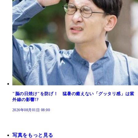
"脳の日焼け"を防げ！ 猛暑の癒えない「グッタリ感」は紫
外線の影響!?
2026年08月01日 08:00
写真をもっと見る