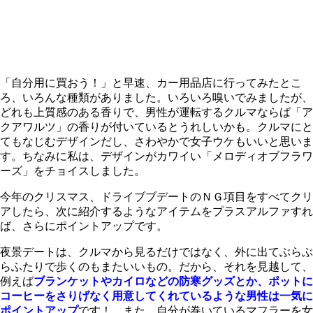
「自分用に買おう！」と早速、カー用品店に行ってみたとこ
ろ、いろんな種類がありました。いろいろ嗅いでみましたが、
どれも上質感のある香りで、男性が運転するクルマならば「ア
クアワルツ」の香りが付いているとうれしいかも。クルマにと
てもなじむデザインだし、さわやかで女子ウケもいいと思いま
す。ちなみに私は、デザインがカワイい「メロディオブフラワ
ーズ」をチョイスしました。
今年のクリスマス、ドライブブデートのＮＧ項目をすべてクリ
アしたら、次に紹介するようなアイテムをプラスアルファすれ
ば、さらにポイントアップです。
夜景デートは、クルマから見るだけではなく、外に出てぶらぶ
らふたりで歩くのもまたいいもの。だから、それを見越して、
例えば
ブランケットやカイロなどの防寒グッズとか、ポットに
コーヒーをさりげなく用意してくれているような男性は一気に
ポイントアップ
です！ また、自分が巻いているマフラーを女