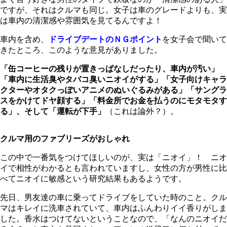
ですが、それはクルマも同じ。女子は車のグレードよりも、実
は車内の清潔感や雰囲気を見てるんですよ！
車内を含め、
ドライブデートのＮＧポイント
を女子会で聞いて
きたところ、このような意見がありました。
「缶コーヒーの残りが置きっぱなしだったり、車内が汚い」
「車内に生活臭やタバコ臭いニオイがする」
「女子向けキャラ
クターやオタクっぽいアニメのぬいぐるみがある」「サングラ
スをかけてドヤ顔する」「料金所でお金を払うのにモタモタす
る」、そして「運転が下手」
（これは論外？）。
クルマ用のファブリーズがおしゃれ
この中で一番気をつけてほしいのが、実は「ニオイ」！ ニオ
イで相性がわかるとも言われていますし、女性の方が男性に比
べてニオイに敏感という研究結果もあるようです。
先日、男友達の車に乗ってドライブをしていた時のこと。クル
マはキレイに洗車されていて、車内はふんわりイイ香りがしま
した。香水はつけてないということなので、「なんのニオイだ