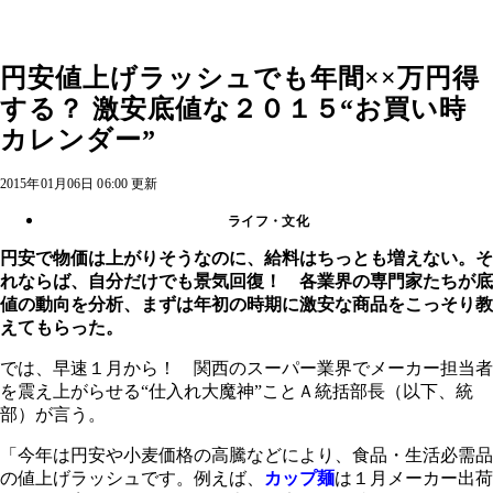
円安値上げラッシュでも年間××万円得
する？ 激安底値な２０１５“お買い時
カレンダー”
2015年01月06日 06:00 更新
ライフ・文化
円安で物価は上がりそうなのに、給料はちっとも増えない。そ
れならば、自分だけでも景気回復！ 各業界の専門家たちが底
値の動向を分析、まずは年初の時期に激安な商品をこっそり教
えてもらった。
では、早速１月から！ 関西のスーパー業界でメーカー担当者
を震え上がらせる“仕入れ大魔神”ことＡ統括部長（以下、統
部）が言う。
「今年は円安や小麦価格の高騰などにより、食品・生活必需品
の値上げラッシュです。例えば、
カップ麺
は１月メーカー出荷