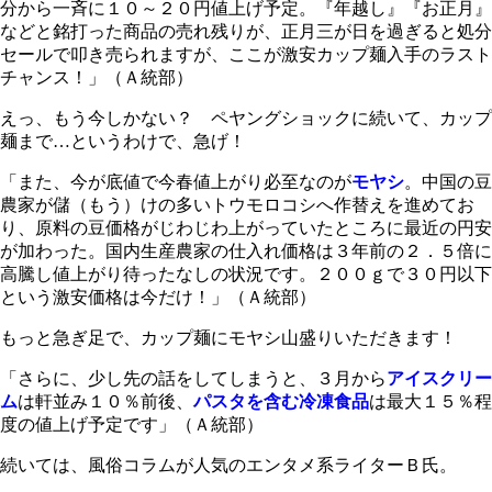
分から一斉に１０～２０円値上げ予定。『年越し』『お正月』
などと銘打った商品の売れ残りが、正月三が日を過ぎると処分
セールで叩き売られますが、ここが激安カップ麺入手のラスト
チャンス！」（Ａ統部）
えっ、もう今しかない？ ペヤングショックに続いて、カップ
麺まで…というわけで、急げ！
「また、今が底値で今春値上がり必至なのが
モヤシ
。中国の豆
農家が儲（もう）けの多いトウモロコシへ作替えを進めてお
り、原料の豆価格がじわじわ上がっていたところに最近の円安
が加わった。国内生産農家の仕入れ価格は３年前の２．５倍に
高騰し値上がり待ったなしの状況です。２００ｇで３０円以下
という激安価格は今だけ！」（Ａ統部）
もっと急ぎ足で、カップ麺にモヤシ山盛りいただきます！
「さらに、少し先の話をしてしまうと、３月から
アイスクリー
ム
は軒並み１０％前後、
パスタを含む冷凍食品
は最大１５％程
度の値上げ予定です」（Ａ統部）
続いては、風俗コラムが人気のエンタメ系ライターＢ氏。