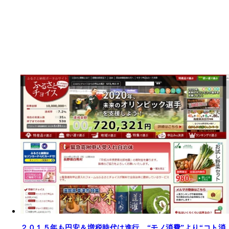
２０１５年も円安＆増税時代は進行、“モノ消費”より“コト消