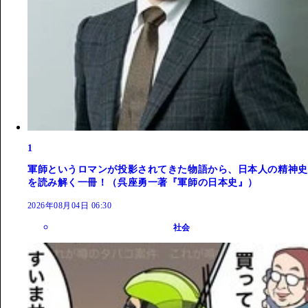
1
軍師というロマンが投影されてきた物語から、日本人の精神史
を読み解く一冊！（呉座勇一著『軍師の日本史』）
2026年08月04日 06:30
社会