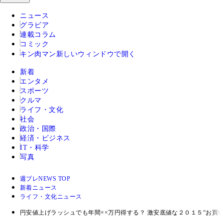
ニュース
グラビア
連載コラム
コミック
キン肉マン
新しいウィンドウで開く
新着
エンタメ
スポーツ
クルマ
ライフ・文化
社会
政治・国際
経済・ビジネス
IT・科学
写真
週プレNEWS TOP
新着ニュース
ライフ・文化ニュース
円安値上げラッシュでも年間××万円得する？ 激安底値な２０１５“お買