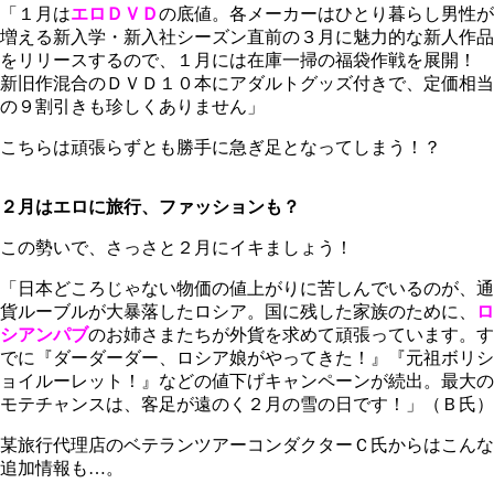
「１月は
エロＤＶＤ
の底値。各メーカーはひとり暮らし男性が
増える新入学・新入社シーズン直前の３月に魅力的な新人作品
をリリースするので、１月には在庫一掃の福袋作戦を展開！
新旧作混合のＤＶＤ１０本にアダルトグッズ付きで、定価相当
の９割引きも珍しくありません」
こちらは頑張らずとも勝手に急ぎ足となってしまう！？
２月はエロに旅行、ファッションも？
この勢いで、さっさと２月にイキましょう！
「日本どころじゃない物価の値上がりに苦しんでいるのが、通
貨ルーブルが大暴落したロシア。国に残した家族のために、
ロ
シアンパブ
のお姉さまたちが外貨を求めて頑張っています。す
でに『ダーダーダー、ロシア娘がやってきた！』『元祖ボリシ
ョイルーレット！』などの値下げキャンペーンが続出。最大の
モテチャンスは、客足が遠のく２月の雪の日です！」（Ｂ氏）
某旅行代理店のベテランツアーコンダクターＣ氏からはこんな
追加情報も…。