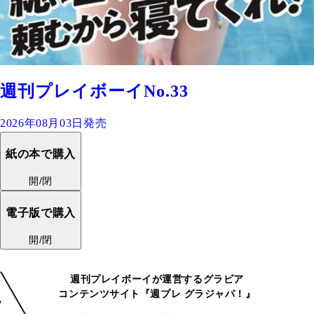
週刊プレイボーイNo.33
2026年08月03日発売
紙の本で購入
開/閉
電子版で購入
開/閉
週刊プレイボーイが運営するグラビア
コンテンツサイト『週プレ グラジャパ！』