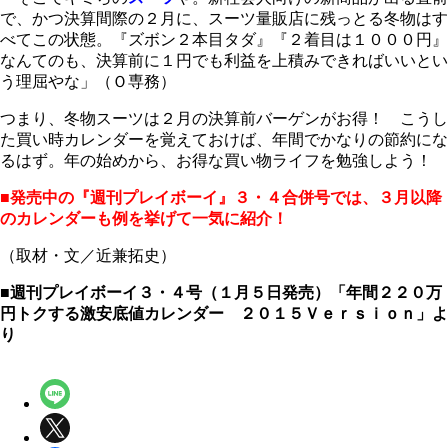
で、かつ決算間際の２月に、スーツ量販店に残っとる冬物はす
べてこの状態。『ズボン２本目タダ』『２着目は１０００円』
なんてのも、決算前に１円でも利益を上積みできればいいとい
う理屈やな」（Ｏ専務）
つまり、冬物スーツは２月の決算前バーゲンがお得！ こうし
た買い時カレンダーを覚えておけば、年間でかなりの節約にな
るはず。年の始めから、お得な買い物ライフを勉強しよう！
■発売中の『週刊プレイボーイ』３・４合併号では、３月以降
のカレンダーも例を挙げて一気に紹介！
（取材・文／近兼拓史）
■週刊プレイボーイ３・４号（１月５日発売）「年間２２０万
円トクする激安底値カレンダー ２０１５Ｖｅｒｓｉｏｎ」よ
り