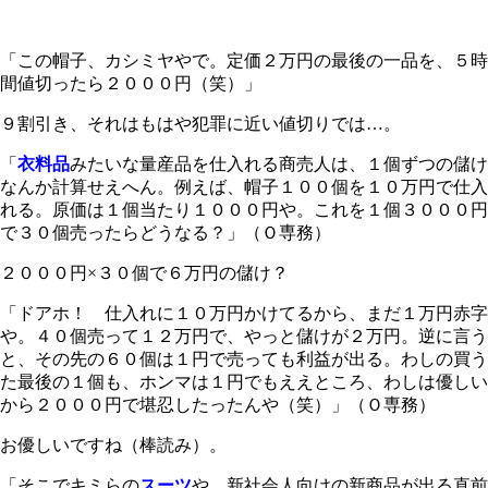
「この帽子、カシミヤやで。定価２万円の最後の一品を、５時
間値切ったら２０００円（笑）」
９割引き、それはもはや犯罪に近い値切りでは…。
「
衣料品
みたいな量産品を仕入れる商売人は、１個ずつの儲け
なんか計算せえへん。例えば、帽子１００個を１０万円で仕入
れる。原価は１個当たり１０００円や。これを１個３０００円
で３０個売ったらどうなる？」（Ｏ専務）
２０００円×３０個で６万円の儲け？
「ドアホ！ 仕入れに１０万円かけてるから、まだ１万円赤字
や。４０個売って１２万円で、やっと儲けが２万円。逆に言う
と、その先の６０個は１円で売っても利益が出る。わしの買う
た最後の１個も、ホンマは１円でもええところ、わしは優しい
から２０００円で堪忍したったんや（笑）」（Ｏ専務）
お優しいですね（棒読み）。
「そこでキミらの
スーツ
や。新社会人向けの新商品が出る直前