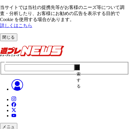
当サイトでは当社の提携先等がお客様のニーズ等について調
査・分析したり、お客様にお勧めの広告を表⽰する⽬的で
Cookie を使⽤する場合があります。
詳しくはこちら
閉じる
検
索
す
る
メニュ