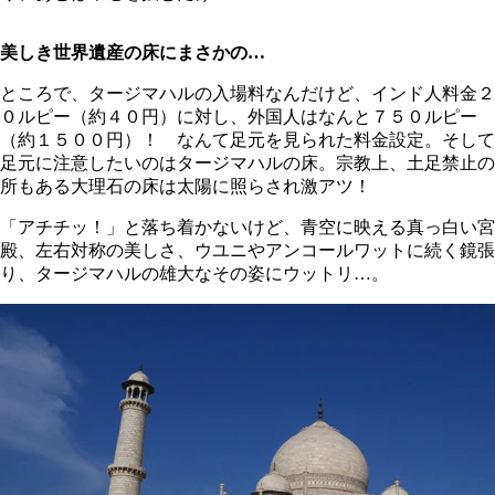
美しき世界遺産の床にまさかの…
ところで、タージマハルの入場料なんだけど、インド人料金２
０ルピー（約４０円）に対し、外国人はなんと７５０ルピー
（約１５００円）！ なんて足元を見られた料金設定。そして
足元に注意したいのはタージマハルの床。宗教上、土足禁止の
所もある大理石の床は太陽に照らされ激アツ！
「アチチッ！」と落ち着かないけど、青空に映える真っ白い宮
殿、左右対称の美しさ、ウユニやアンコールワットに続く鏡張
り、タージマハルの雄大なその姿にウットリ…。