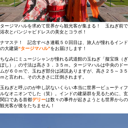
タージマハルを求めて世界から観光客が集まる！ 玉ねぎ前で
浴衣とパンジャビドレスの美女とコラボ！
ナマステ！ 記念すべき連載５０回目は、旅人が憧れるインド
の大建築
“タージマハル”
をお届けします！
ちなみにミュージシャンが憧れる武道館の玉ねぎ「擬宝珠（ぎ
ぼし）」の寸法は高さ３．３５ｍ。タージマハルは中央のドー
ムが６０ｍで、玉ねぎ部分は諸説ありますが、高さ２５～３５
ｍと言われ、その大きさに圧倒されます。
玉ねぎと呼ぶのが申し訳ないくらい本当に世界一ビューティフ
ルなオニオンでした（笑）。インドの建築群を見るために、玄
関口である首都
デリー
は数々の事件が起きようとも世界からの
観光客が後をたちません！