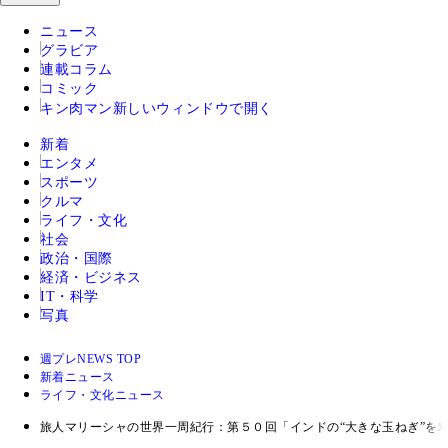
ニュース
グラビア
連載コラム
コミック
キン肉マン
新しいウィンドウで開く
新着
エンタメ
スポーツ
クルマ
ライフ・文化
社会
政治・国際
経済・ビジネス
IT・科学
写真
週プレNEWS TOP
新着ニュース
ライフ・文化ニュース
旅人マリーシャの世界一周紀行：第５０回「インドの“大きな玉ねぎ”を