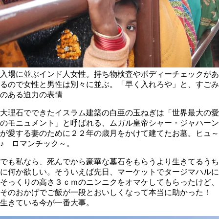
入場に並ぶインド人女性。持ち物検査やボディーチェックがあ
るので女性と男性は別々に並ぶ。「早く入れろや」と、すごみ
のある迫力の表情
大理石でできたイスラム建築の白亜の玉ねぎは「世界最大の愛
のモニュメント」と呼ばれる、ムガル皇帝シャー・ジャハーン
が愛する妻のために２２年の歳月をかけて建てたお墓。ヒュ～
♪ ロマンチック～。
でも私なら、死んでから豪華な墓石をもらうより生きてるうち
に何か欲しい。そういえば先日、マーケットでタージマハルに
そっくりの高さ３ｃｍのニンニクをオマケしてもらったけど、
そのおかげでご飯が一段とおいしくなって本当に助かった！
生きている今が一番大事。