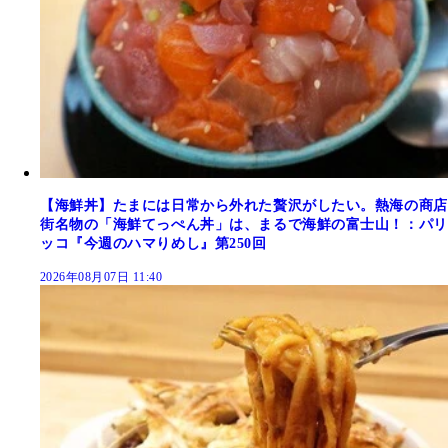
【海鮮丼】たまには日常から外れた贅沢がしたい。熱海の商店
街名物の「海鮮てっぺん丼」は、まるで海鮮の富士山！：パリ
ッコ『今週のハマりめし』第250回
2026年08月07日 11:40