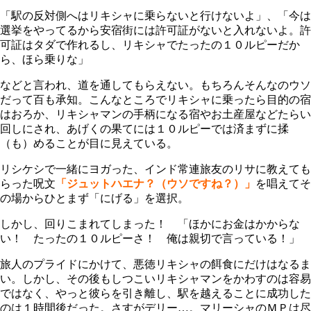
「駅の反対側へはリキシャに乗らないと行けないよ」、「今は
選挙をやってるから安宿街には許可証がないと入れないよ。許
可証はタダで作れるし、リキシャでたったの１０ルピーだか
ら、ほら乗りな」
などと言われ、道を通してもらえない。もちろんそんなのウソ
だって百も承知。こんなところでリキシャに乗ったら目的の宿
はおろか、リキシャマンの手柄になる宿やお土産屋などたらい
回しにされ、あげくの果てには１０ルピーでは済まずに揉
（も）めることが目に見えている。
リシケシで一緒にヨガった、インド常連旅友のリサに教えても
らった呪文
「ジュットハエナ？（ウソですね？）」
を唱えてそ
の場からひとまず「にげる」を選択。
しかし、回りこまれてしまった！ 「ほかにお金はかからな
い！ たったの１０ルピーさ！ 俺は親切で言っている！」
旅人のプライドにかけて、悪徳リキシャの餌食にだけはなるま
い。しかし、その後もしつこいリキシャマンをかわすのは容易
ではなく、やっと彼らを引き離し、駅を越えることに成功した
のは１時間後だった。さすがデリー…。マリーシャのＭＰは尽