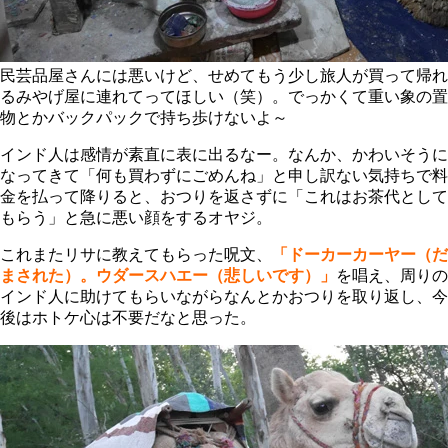
民芸品屋さんには悪いけど、せめてもう少し旅人が買って帰れ
るみやげ屋に連れてってほしい（笑）。でっかくて重い象の置
物とかバックパックで持ち歩けないよ～
インド人は感情が素直に表に出るなー。なんか、かわいそうに
なってきて「何も買わずにごめんね」と申し訳ない気持ちで料
金を払って降りると、おつりを返さずに「これはお茶代として
もらう」と急に悪い顔をするオヤジ。
これまたリサに教えてもらった呪文、
「ドーカーカーヤー（だ
まされた）。ウダースハエー（悲しいです）」
を唱え、周りの
インド人に助けてもらいながらなんとかおつりを取り返し、今
後はホトケ心は不要だなと思った。