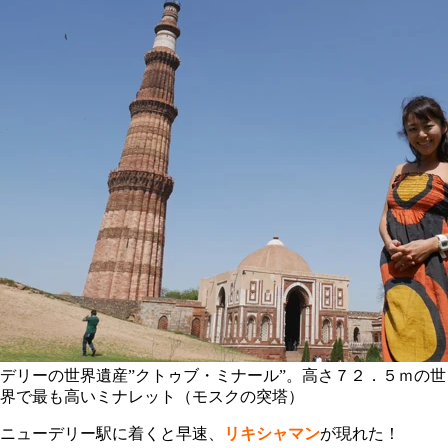
デリーの世界遺産”クトゥブ・ミナール”。高さ７２．５ｍの世
界で最も高いミナレット（モスクの突塔）
ニューデリー駅に着くと早速、
リキシャマン
が現れた！