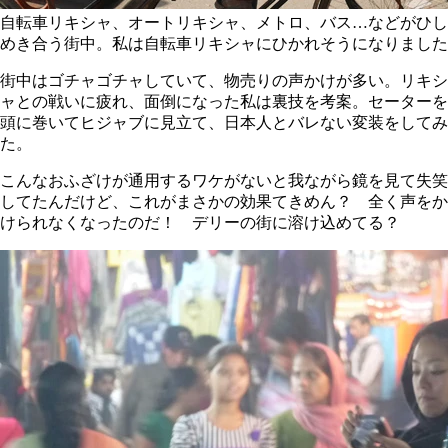
自転車リキシャ、オートリキシャ、メトロ、バス…などがひし
めき合う街中。私は自転車リキシャにひかれそうになりました
街中はゴチャゴチャしていて、物売りの声かけが多い。リキシ
ャとの戦いに疲れ、面倒になった私は裏技を考案。セーターを
頭に巻いてヒジャブに見立て、日本人とバレない変装をしてみ
た。
こんなおふざけが通用するワケがないと我ながら鏡を見て失笑
してたんだけど、これがまさかの効果てきめん？ 全く声をか
けられなくなったのだ！ デリーの街に溶け込めてる？