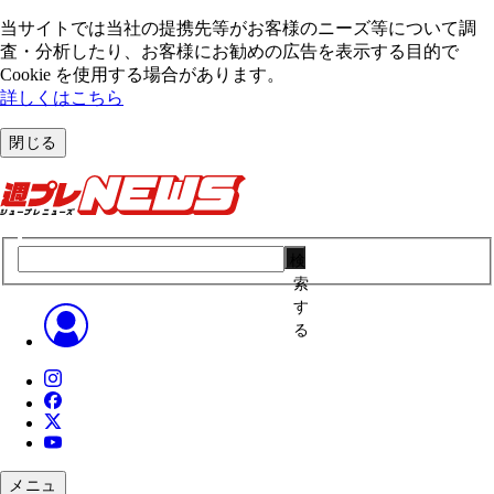
当サイトでは当社の提携先等がお客様のニーズ等について調
査・分析したり、お客様にお勧めの広告を表⽰する⽬的で
Cookie を使⽤する場合があります。
詳しくはこちら
閉じる
検
索
す
る
メニュ