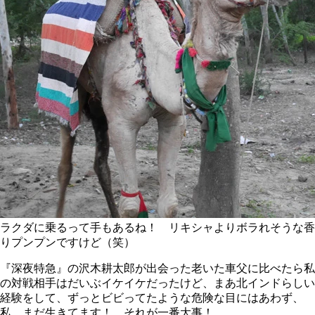
ラクダに乗るって手もあるね！ リキシャよりボラれそうな香
りプンプンですけど（笑）
『深夜特急』の沢木耕太郎が出会った老いた車父に比べたら私
の対戦相手はだいぶイケイケだったけど、まあ北インドらしい
経験をして、ずっとビビってたような危険な目にはあわず、
私、まだ生きてます！ それが一番大事！