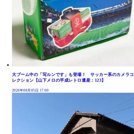
大ブーム中の「写ルンです」も登場！ サッカー系のカメラコ
レクション【山下メロの平成レトロ遺産：123】
2026年08月05日 17:00