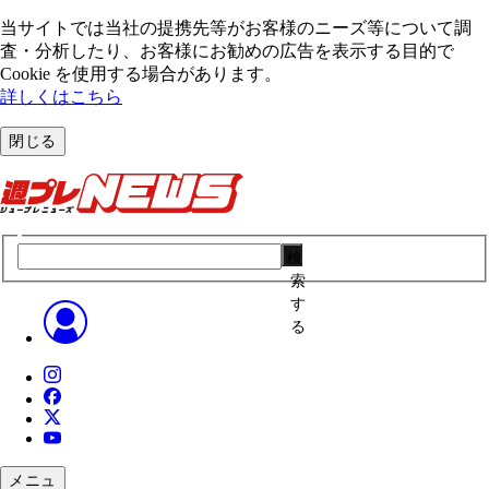
当サイトでは当社の提携先等がお客様のニーズ等について調
査・分析したり、お客様にお勧めの広告を表⽰する⽬的で
Cookie を使⽤する場合があります。
詳しくはこちら
閉じる
検
索
す
る
メニュ