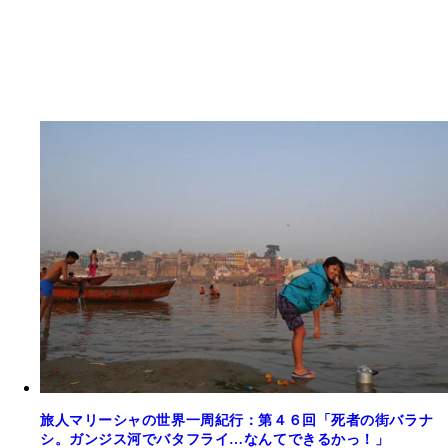
旅人マリーシャの世界一周紀行：第４６回「死者の街バラナ
シ。ガンジス河でバタフライ…なんてできるかっ！」