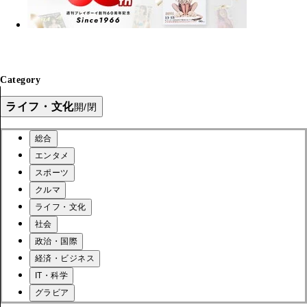
Category
ライフ・文化
開/閉
総合
エンタメ
スポーツ
クルマ
ライフ・文化
社会
政治・国際
経済・ビジネス
IT・科学
グラビア