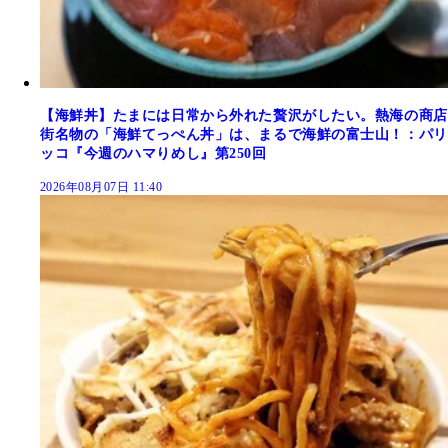
【海鮮丼】たまには日常から外れた贅沢がしたい。熱海の商店
街名物の「海鮮てっぺん丼」は、まるで海鮮の富士山！：パリ
ッコ『今週のハマりめし』第250回
2026年08月07日 11:40