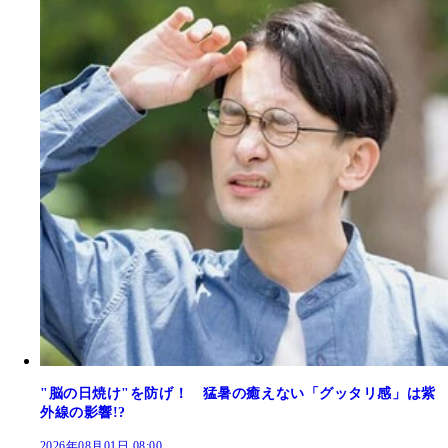
"脳の日焼け"を防げ！ 猛暑の癒えない「グッタリ感」は紫
外線の影響!?
2026年08月01日 08:00