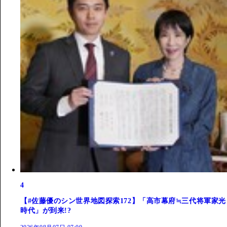
4
【#佐藤優のシン世界地図探索172】「高市幕府≒三代将軍家光
時代」が到来!?