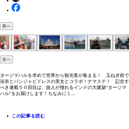
前へ
デリーの世界遺産”クトゥブ・ミナール”。高さ７２
自転車リキシャ、オートリキシャ、メトロ、バス…
自分でもビックリ（笑）。この変装で街歩きがかな
インドの世界遺産は美しく穏やかに守られていて、
入場に並ぶインド人女性。持ち物検査やボディーチ
イスラム建築の中を歩くイスラム教徒。異国情緒あ
鏡張りのタマネギを掴んでます！ ナイスなニンニ
北側のヤムナー川から見たタージ・マハル。テンシ
民芸品屋さんには悪いけど、せめてもう少し旅人が
ラクダに乗るって手もあるね！ リキシャよりボラ
タージマハルを求めて世界から観光客が集まる！ 
次へ
ｍの世界で最も高いミナレット（モスクの突塔）
がひしめき合う街中。私は自転車リキシャにひかれ
になった！
したインド人観光客も上品。壁の外での攻防戦が嘘
クがあるので女性と男性は別々に並ぶ。「早く入れ
る美しいタージマハルの風景
み取り、あとは幸せを掴むだけ？
上がって組体操をする観光客。ピラミッドはエジプ
て帰れるみやげ屋に連れてってほしい（笑）。でっ
うな香りプンプンですけど（笑）
ぎ前で浴衣とパンジャビドレスの美女とコラボ！
になりました
う（クトゥブ・ミナールにて）
や」と、すごみのある迫力の表情
やりなよ！と言いたい
て重い象の置物とかバックパックで持ち歩けないよ
タージマハルを求めて世界から観光客が集まる！ 玉ねぎ前で
浴衣とパンジャビドレスの美女とコラボ！ナマステ！ 記念す
べき連載５０回目は、旅人が憧れるインドの大建築“タージマ
ハル”をお届けします！ちなみにミ...
この記事を読む