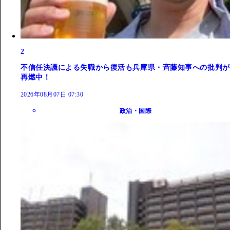
2
不信任決議による失職から復活も兵庫県・斉藤知事への批判が
再燃中！
2026年08月07日 07:30
政治・国際