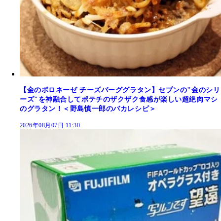
【金のボロネーゼ チーズバーググラタン】セブンの"金のシリ
ーズ"を神融合してポテチのザクザク食感が楽しい超絶肉マシ
のグラタン！＜野島慎一郎のバカレシピ＞
2026年08月07日 11:30