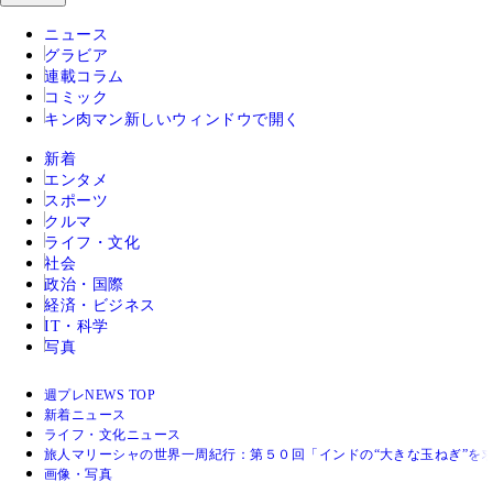
ニュース
グラビア
連載コラム
コミック
キン肉マン
新しいウィンドウで開く
新着
エンタメ
スポーツ
クルマ
ライフ・文化
社会
政治・国際
経済・ビジネス
IT・科学
写真
週プレNEWS TOP
新着ニュース
ライフ・文化ニュース
旅人マリーシャの世界一周紀行：第５０回「インドの“大きな玉ねぎ”を
画像・写真