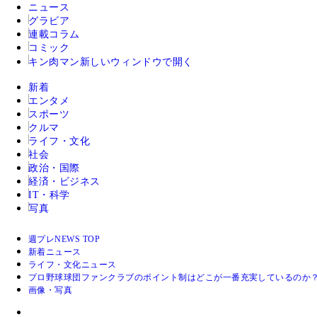
ニュース
グラビア
連載コラム
コミック
キン肉マン
新しいウィンドウで開く
新着
エンタメ
スポーツ
クルマ
ライフ・文化
社会
政治・国際
経済・ビジネス
IT・科学
写真
週プレNEWS TOP
新着ニュース
ライフ・文化ニュース
プロ野球球団ファンクラブのポイント制はどこが一番充実しているの
画像・写真