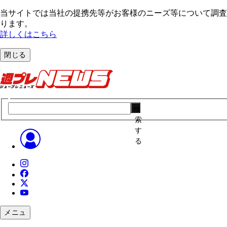
当サイトでは当社の提携先等がお客様のニーズ等について調査・
ります。
詳しくはこちら
閉じる
検
索
す
る
メニュ