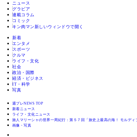
ニュース
グラビア
連載コラム
コミック
キン肉マン
新しいウィンドウで開く
新着
エンタメ
スポーツ
クルマ
ライフ・文化
社会
政治・国際
経済・ビジネス
IT・科学
写真
週プレNEWS TOP
新着ニュース
ライフ・文化ニュース
旅人マリーシャの世界一周紀行：第５７回「旅史上最高の海！ モルディ
画像・写真