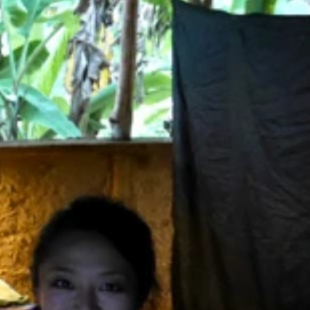
くらいキレイ！
ないか心配