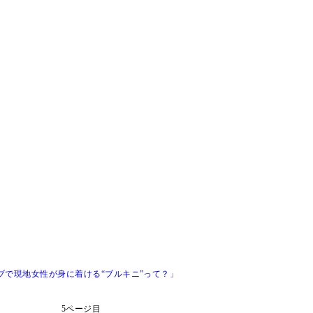
ブで現地女性が身に着ける“ブルキニ”って？」
5ページ目