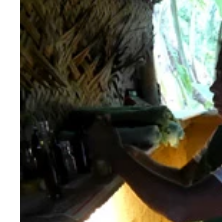
３６０度海に囲まれたサンドバンク！
島間の移動もローカルの公共フェリーなら２ドル！
美しい海を目の前にミスマッチなビキニ禁止の看板
赤道直下で椰子の茂る南国の炎天下、ヒジャブやブ
イスラム教の象徴である三日月柄の国旗。赤は勇気
人生初の釣りでかわいい赤い魚が釣れました！ な
モルディブの海に浮かぶ。竜宮城はどこかしら～？
現地の街と隔てられた柵の中の世界。この柵低い
基本泳いでる人はいないけど、手をつないだふたり
モルディブの海底へダーイブ！
ずっと見ていても飽きない美しい海にウットリ～
真っ赤に燃えるモルディブの空
モルディブ人が使うディベヒ語。建物の壁に書かれ
さすがにブルキニの写真は撮れなかったので、マリ