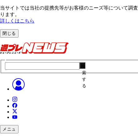
当サイトでは当社の提携先等がお客様のニーズ等について調査・
ります。
詳しくはこちら
閉じる
検
索
す
る
メニュ