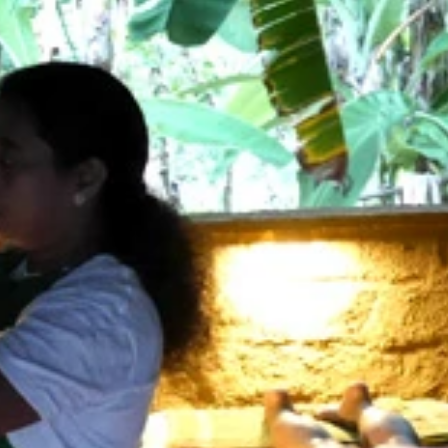
 船着場の水でさえ透明度高すぎて、船が空中に浮いて見える
ルカをかぶって過ごすイスラム教徒の女性たち
を示した血、緑は命の源であったココヤシの木を表している
んか愛着わく～。食べちゃうけどね！
し、海側からも見えちゃいそうだけどね（笑）
の女性は服を着たままズンズン海へと進んでいきました。溺れ
てたけど、何かの案内かな？
ーシャ画伯のイラストにてご容赦を！