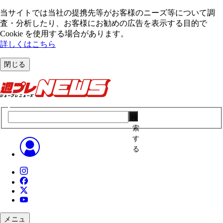
当サイトでは当社の提携先等がお客様のニーズ等について調
査・分析したり、お客様にお勧めの広告を表⽰する⽬的で
Cookie を使⽤する場合があります。
詳しくはこちら
閉じる
検
索
す
る
メニュ