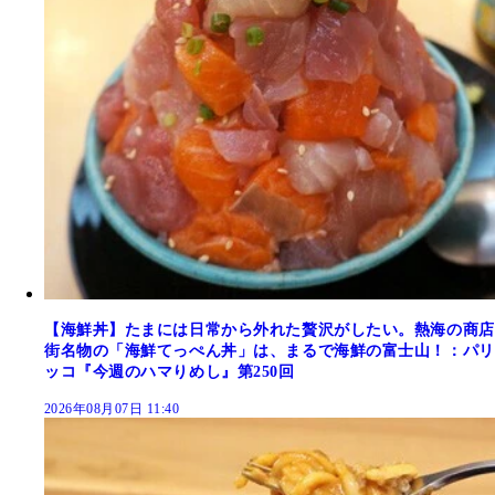
【海鮮丼】たまには日常から外れた贅沢がしたい。熱海の商店
街名物の「海鮮てっぺん丼」は、まるで海鮮の富士山！：パリ
ッコ『今週のハマりめし』第250回
2026年08月07日 11:40