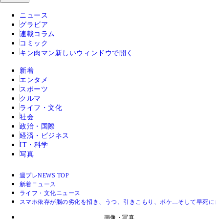
ニュース
グラビア
連載コラム
コミック
キン肉マン
新しいウィンドウで開く
新着
エンタメ
スポーツ
クルマ
ライフ・文化
社会
政治・国際
経済・ビジネス
IT・科学
写真
週プレNEWS TOP
新着ニュース
ライフ・文化ニュース
スマホ依存が脳の劣化を招き、うつ、引きこもり、ボケ…そして早死に
画像・写真