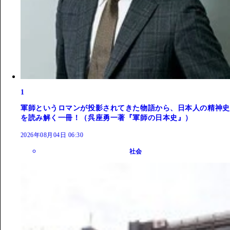
1
軍師というロマンが投影されてきた物語から、日本人の精神史
を読み解く一冊！（呉座勇一著『軍師の日本史』）
2026年08月04日 06:30
社会