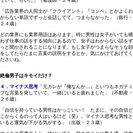
ていて、引いた」（看護師・２４歳）
「広告業界の人同士が『クライアント』『コンペ』とかよくわ
からない単語でずっと会話してて、つまらなかった」（銀行・
２４歳）
どの業界にも業界用語はあります。特に男性は女子がいても構
わず仕事の話をする傾向にあるので、女子はわからない話をず
っと聞かされることになります。もし女子がつまらなそうな顔
をしてたらたまに言葉の説明をするとか、気にかけてあげてく
ださいね。
絶倫男子はキモイだけ？
４．マイナス思考
「元カレが『俺なんか…』といつもネガティ
ブな言葉を発していて、一緒にいると疲れました」（不動産・
２６歳）
「自信を持っている男性はかっこいい！ たまに、その自信ど
こからくるのって人はいるけど（笑）。マイナス思考な男性と
いると運気が下がる気がする」（出版・２３歳）