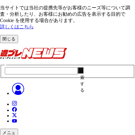
当サイトでは当社の提携先等がお客様のニーズ等について調
査・分析したり、お客様にお勧めの広告を表⽰する⽬的で
Cookie を使⽤する場合があります。
詳しくはこちら
閉じる
検
索
す
る
メニュ