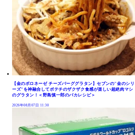
【金のボロネーゼ チーズバーググラタン】セブンの"金のシリ
ーズ"を神融合してポテチのザクザク食感が楽しい超絶肉マシ
のグラタン！＜野島慎一郎のバカレシピ＞
2026年08月07日 11:30