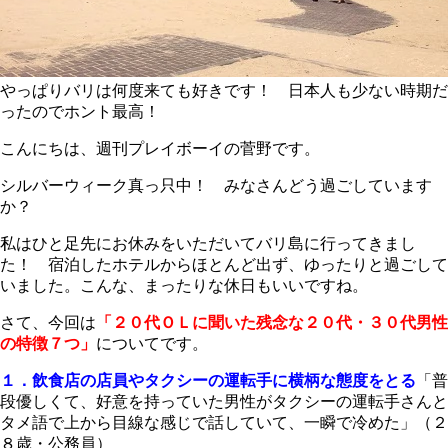
やっぱりバリは何度来ても好きです！ 日本人も少ない時期だ
ったのでホント最高！
こんにちは、週刊プレイボーイの菅野です。
シルバーウィーク真っ只中！ みなさんどう過ごしています
か？
私はひと足先にお休みをいただいてバリ島に行ってきまし
た！ 宿泊したホテルからほとんど出ず、ゆったりと過ごして
いました。こんな、まったりな休日もいいですね。
さて、今回は
「２０代ＯＬに聞いた残念な２０代・３０代男性
の特徴７つ」
についてです。
１．飲食店の店員やタクシーの運転手に横柄な態度をとる
「普
段優しくて、好意を持っていた男性がタクシーの運転手さんと
タメ語で上から目線な感じで話していて、一瞬で冷めた」（２
８歳・公務員）