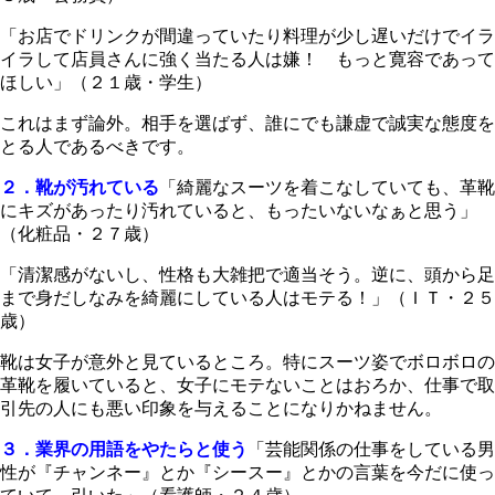
「お店でドリンクが間違っていたり料理が少し遅いだけでイラ
イラして店員さんに強く当たる人は嫌！ もっと寛容であって
ほしい」（２１歳・学生）
これはまず論外。相手を選ばず、誰にでも謙虚で誠実な態度を
とる人であるべきです。
２．靴が汚れている
「綺麗なスーツを着こなしていても、革靴
にキズがあったり汚れていると、もったいないなぁと思う」
（化粧品・２７歳）
「清潔感がないし、性格も大雑把で適当そう。逆に、頭から足
まで身だしなみを綺麗にしている人はモテる！」（ＩＴ・２５
歳）
靴は女子が意外と見ているところ。特にスーツ姿でボロボロの
革靴を履いていると、女子にモテないことはおろか、仕事で取
引先の人にも悪い印象を与えることになりかねません。
３．業界の用語をやたらと使う
「芸能関係の仕事をしている男
性が『チャンネー』とか『シースー』とかの言葉を今だに使っ