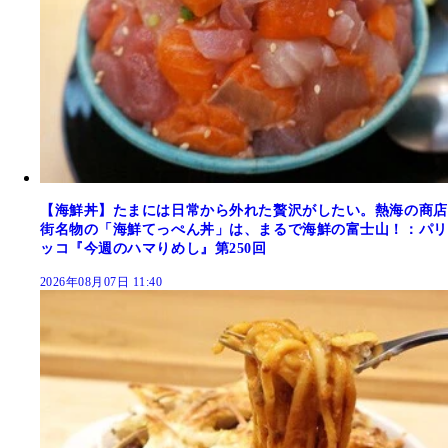
【海鮮丼】たまには日常から外れた贅沢がしたい。熱海の商店
街名物の「海鮮てっぺん丼」は、まるで海鮮の富士山！：パリ
ッコ『今週のハマりめし』第250回
2026年08月07日 11:40