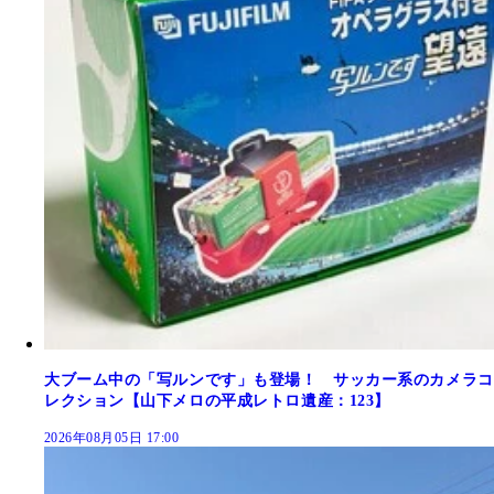
大ブーム中の「写ルンです」も登場！ サッカー系のカメラコ
レクション【山下メロの平成レトロ遺産：123】
2026年08月05日 17:00