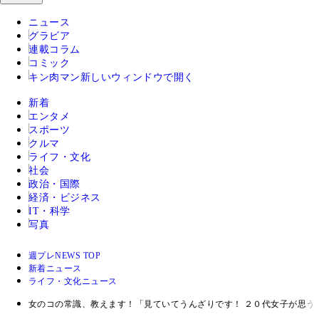
ニュース
グラビア
連載コラム
コミック
キン肉マン
新しいウィンドウで開く
新着
エンタメ
スポーツ
クルマ
ライフ・文化
社会
政治・国際
経済・ビジネス
IT・科学
写真
週プレNEWS TOP
新着ニュース
ライフ・文化ニュース
女のコの常識、教えます！「見ていてうんざりです！ ２０代女子が思う