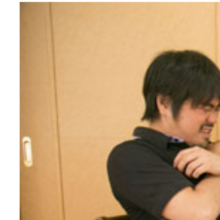
オフィスで気分転換としてもできるトレーニングを
足はなるべく４５度くらいまで上げるように
身体は３０～４０度まで。４５度を超えると別の筋
お尻だけでなく、腕を振って上半身も動かす
普通に歩くよりも力を込めて、足を踏み抜くように
手足の指先までしっかり伸ばすよう意識する
肩甲骨あたりまでしっかり床から離すことが大事
背中は丸くならないように、頭もあげたまま