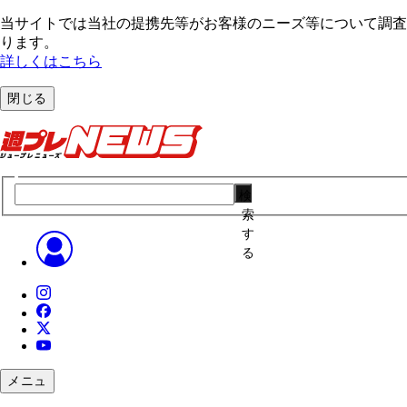
当サイトでは当社の提携先等がお客様のニーズ等について調査・
ります。
詳しくはこちら
閉じる
検
索
す
る
メニュ