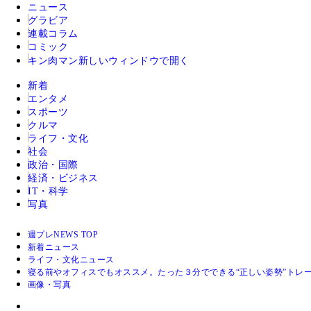
ニュース
グラビア
連載コラム
コミック
キン肉マン
新しいウィンドウで開く
新着
エンタメ
スポーツ
クルマ
ライフ・文化
社会
政治・国際
経済・ビジネス
IT・科学
写真
週プレNEWS TOP
新着ニュース
ライフ・文化ニュース
寝る前やオフィスでもオススメ。たった３分でできる“正しい姿勢”トレ
画像・写真