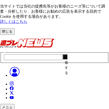
当サイトでは当社の提携先等がお客様のニーズ等について調
査・分析したり、お客様にお勧めの広告を表⽰する⽬的で
Cookie を使⽤する場合があります。
詳しくはこちら
閉じる
検
索
す
る
メニュ