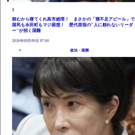
1
頼むから寝てくれ高市総理！ まさかの「寝不足アピール」で
国民も永田町もマジ困惑！ 歴代屈指の"人に頼れないリーダ
ー"が招く国難
2026年08月09日 07:00
政治・国際