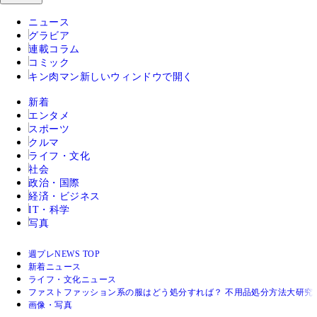
ニュース
グラビア
連載コラム
コミック
キン肉マン
新しいウィンドウで開く
新着
エンタメ
スポーツ
クルマ
ライフ・文化
社会
政治・国際
経済・ビジネス
IT・科学
写真
週プレNEWS TOP
新着ニュース
ライフ・文化ニュース
ファストファッション系の服はどう処分すれば？ 不用品処分方法大研究
画像・写真