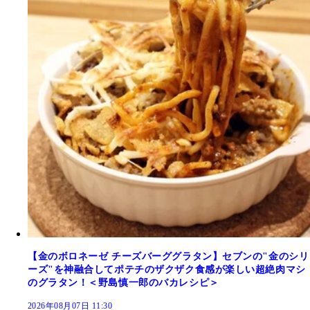
【金のボロネーゼ チーズバーググラタン】セブンの"金のシリ
ーズ"を神融合してポテチのザクザク食感が楽しい超絶肉マシ
のグラタン！＜野島慎一郎のバカレシピ＞
2026年08月07日 11:30