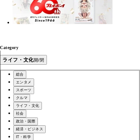
Category
ライフ・文化
開/閉
総合
エンタメ
スポーツ
クルマ
ライフ・文化
社会
政治・国際
経済・ビジネス
IT・科学