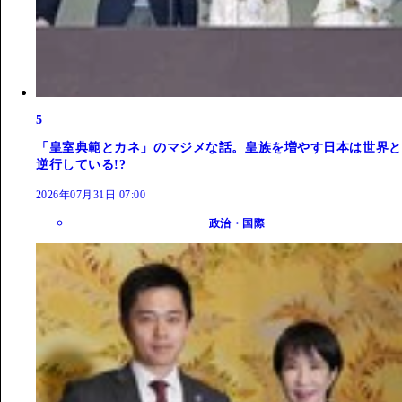
5
「皇室典範とカネ」のマジメな話。皇族を増やす日本は世界と
逆行している!?
2026年07月31日 07:00
政治・国際