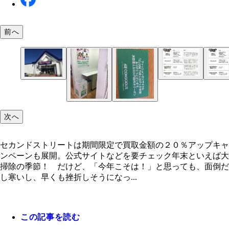
前へ
セカンドストリートは期間限定で買取金額の２０％
プキャンペーンも展開。公式サイトなどを要チェッ
次へ
セカンドストリートは期間限定で買取金額の２０％アップキャ
ンペーンも展開。公式サイトなどを要チェック年末といえば大
掃除の季節！ だけど、「今年こそは！」と思っても、面倒だ
し寒いし、早くも挫折しそうになっ...
この記事を読む
ユニクロにある衣料回収ボックス
Ｈ＆Ｍの５００円割引クーポンは当日から利用でき