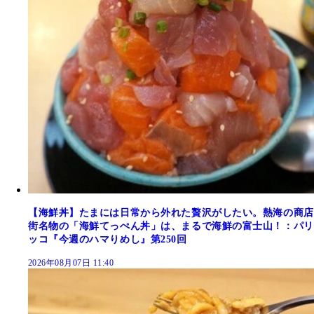
【海鮮丼】たまには日常から外れた贅沢がしたい。熱海の商店
街名物の「海鮮てっぺん丼」は、まるで海鮮の富士山！：パリ
ッコ『今週のハマりめし』第250回
2026年08月07日 11:40