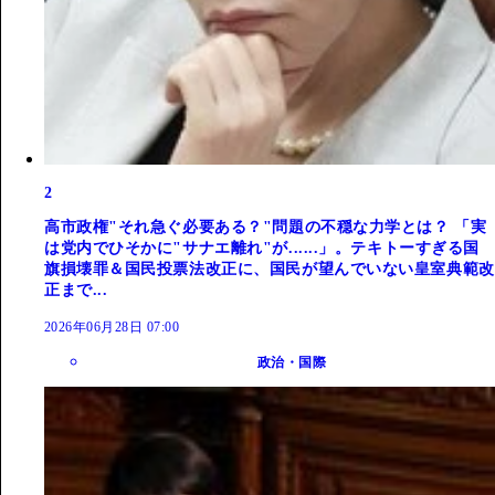
2
高市政権"それ急ぐ必要ある？"問題の不穏な力学とは？ 「実
は党内でひそかに"サナエ離れ"が......」。テキトーすぎる国
旗損壊罪＆国民投票法改正に、国民が望んでいない皇室典範改
正まで...
2026年06月28日 07:00
政治・国際