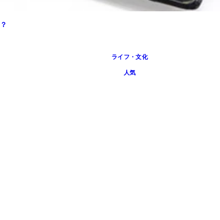
？
ライフ・文化
人気
る