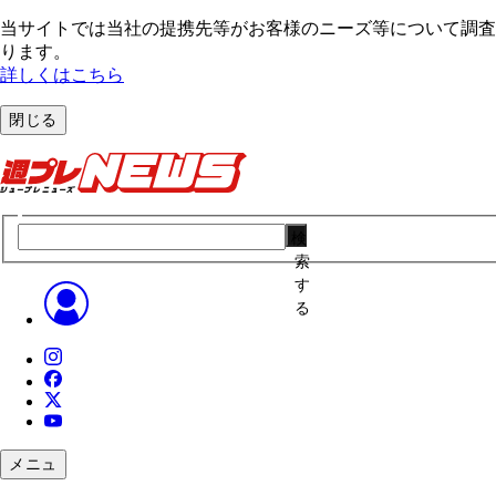
当サイトでは当社の提携先等がお客様のニーズ等について調査・
ります。
詳しくはこちら
閉じる
検
索
す
る
メニュ