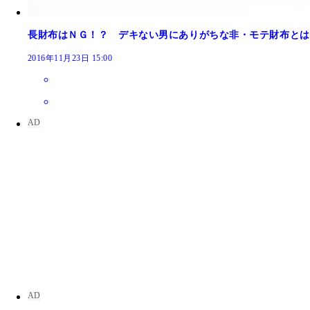
長財布はＮＧ！？ デキない男にありがちな非・モテ財布とは
2016年11月23日 15:00
ユニクロにある衣料回収ボックス
Ｈ＆Ｍの５００円割引クーポンは当日から利用でき