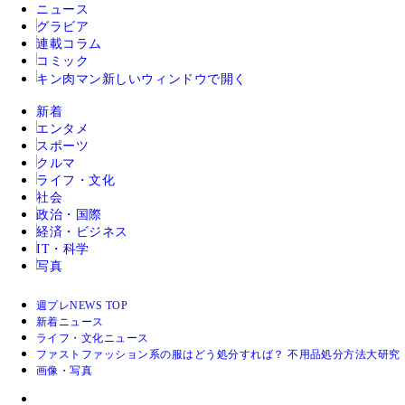
ニュース
グラビア
連載コラム
コミック
キン肉マン
新しいウィンドウで開く
新着
エンタメ
スポーツ
クルマ
ライフ・文化
社会
政治・国際
経済・ビジネス
IT・科学
写真
週プレNEWS TOP
新着ニュース
ライフ・文化ニュース
ファストファッション系の服はどう処分すれば？ 不用品処分方法大研究
画像・写真