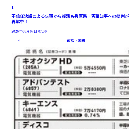
1
不信任決議による失職から復活も兵庫県・斉藤知事への批判が
再燃中！
2026年08月07日 07:30
政治・国際