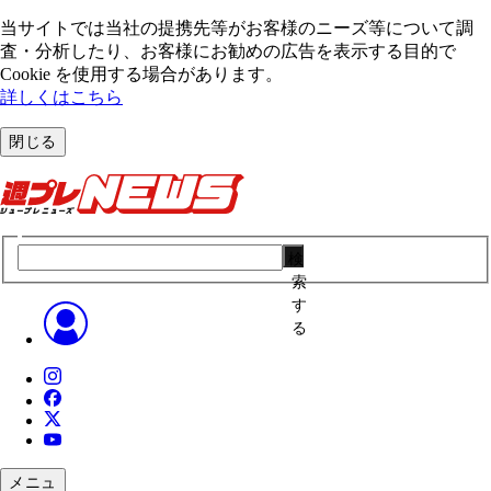
当サイトでは当社の提携先等がお客様のニーズ等について調
査・分析したり、お客様にお勧めの広告を表⽰する⽬的で
Cookie を使⽤する場合があります。
詳しくはこちら
閉じる
検
索
す
る
メニュ