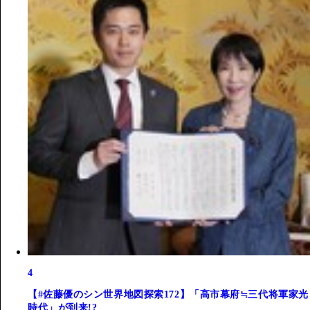
4
【#佐藤優のシン世界地図探索172】「高市幕府≒三代将軍家光
時代」が到来!?