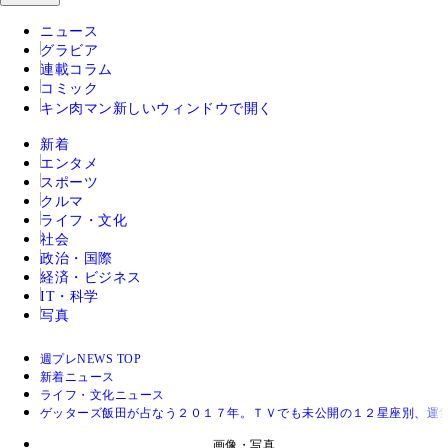
ニュース
グラビア
連載コラム
コミック
キン肉マン
新しいウィンドウで開く
新着
エンタメ
スポーツ
クルマ
ライフ・文化
社会
政治・国際
経済・ビジネス
IT・科学
写真
週プレNEWS TOP
新着ニュース
ライフ・文化ニュース
ゲッターズ飯田が占なう２０１７年。ＴＶでも未公開の１２星座別、運
画像・写真