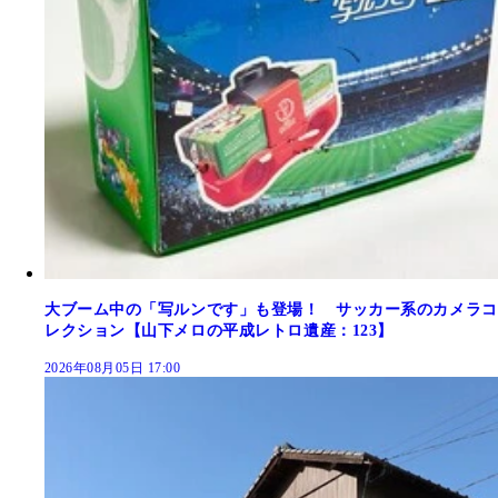
大ブーム中の「写ルンです」も登場！ サッカー系のカメラコ
レクション【山下メロの平成レトロ遺産：123】
2026年08月05日 17:00