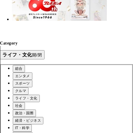
Category
ライフ・文化
開/閉
総合
エンタメ
スポーツ
クルマ
ライフ・文化
社会
政治・国際
経済・ビジネス
IT・科学