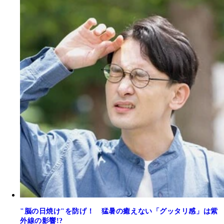
"脳の日焼け"を防げ！ 猛暑の癒えない「グッタリ感」は紫
外線の影響!?