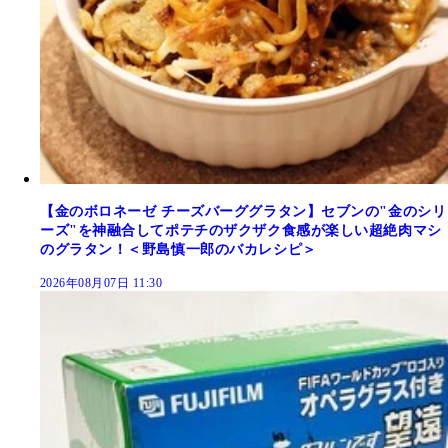
【金のボロネーゼ チーズバーググラタン】セブンの"金のシリ
ーズ"を神融合してポテチのザクザク食感が楽しい超絶肉マシ
のグラタン！＜野島慎一郎のバカレシピ＞
2026年08月07日 11:30