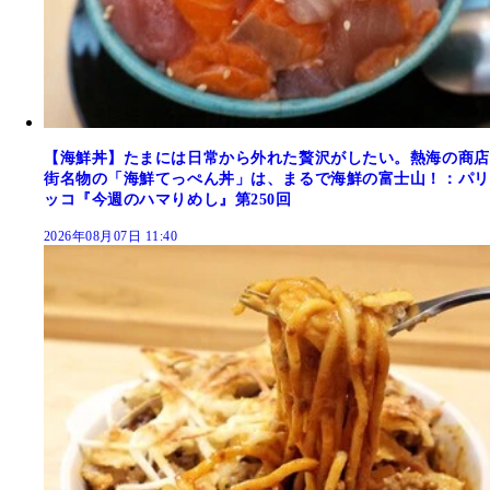
【海鮮丼】たまには日常から外れた贅沢がしたい。熱海の商店
街名物の「海鮮てっぺん丼」は、まるで海鮮の富士山！：パリ
ッコ『今週のハマりめし』第250回
2026年08月07日 11:40