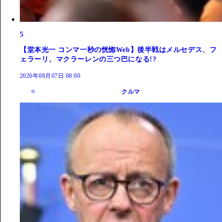
5
【堂本光一 コンマ一秒の恍惚Web】後半戦はメルセデス、フ
ェラーリ、マクラーレンの三つ巴になる!?
2026年08月07日 08:00
クルマ